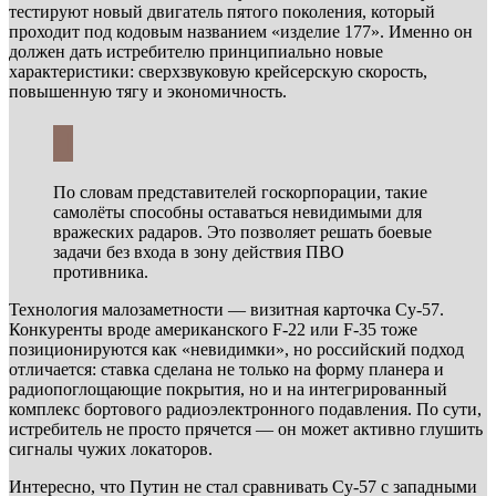
тестируют новый двигатель пятого поколения, который
проходит под кодовым названием «изделие 177». Именно он
должен дать истребителю принципиально новые
характеристики: сверхзвуковую крейсерскую скорость,
повышенную тягу и экономичность.
По словам представителей госкорпорации, такие
самолёты способны оставаться невидимыми для
вражеских радаров. Это позволяет решать боевые
задачи без входа в зону действия ПВО
противника.
Технология малозаметности — визитная карточка Су-57.
Конкуренты вроде американского F-22 или F-35 тоже
позиционируются как «невидимки», но российский подход
отличается: ставка сделана не только на форму планера и
радиопоглощающие покрытия, но и на интегрированный
комплекс бортового радиоэлектронного подавления. По сути,
истребитель не просто прячется — он может активно глушить
сигналы чужих локаторов.
Интересно, что Путин не стал сравнивать Су-57 с западными