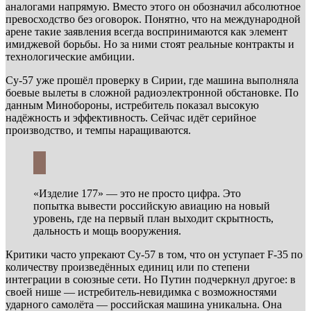
аналогами напрямую. Вместо этого он обозначил абсолютное
превосходство без оговорок. Понятно, что на международной
арене такие заявления всегда воспринимаются как элемент
имиджевой борьбы. Но за ними стоят реальные контракты и
технологические амбиции.
Су-57 уже прошёл проверку в Сирии, где машина выполняла
боевые вылеты в сложной радиоэлектронной обстановке. По
данным Минобороны, истребитель показал высокую
надёжность и эффективность. Сейчас идёт серийное
производство, и темпы наращиваются.
«Изделие 177» — это не просто цифра. Это
попытка вывести российскую авиацию на новый
уровень, где на первый план выходит скрытность,
дальность и мощь вооружения.
Критики часто упрекают Су-57 в том, что он уступает F-35 по
количеству произведённых единиц или по степени
интеграции в союзные сети. Но Путин подчеркнул другое: в
своей нише — истребитель-невидимка с возможностями
ударного самолёта — российская машина уникальна. Она