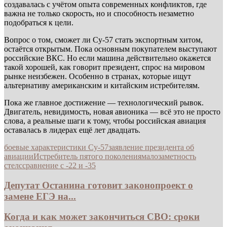
создавалась с учётом опыта современных конфликтов, где
важна не только скорость, но и способность незаметно
подобраться к цели.
Вопрос о том, сможет ли Су-57 стать экспортным хитом,
остаётся открытым. Пока основным покупателем выступают
российские ВКС. Но если машина действительно окажется
такой хорошей, как говорит президент, спрос на мировом
рынке неизбежен. Особенно в странах, которые ищут
альтернативу американским и китайским истребителям.
Пока же главное достижение — технологический рывок.
Двигатель, невидимость, новая авионика — всё это не просто
слова, а реальные шаги к тому, чтобы российская авиация
оставалась в лидерах ещё лет двадцать.
боевые характеристики Су-57
заявление президента об
авиации
Истребитель пятого поколения
малозаметность
стелс
сравнение с -22 и -35
Депутат Останина готовит законопроект о
замене ЕГЭ на...
Когда и как может закончиться СВО: сроки