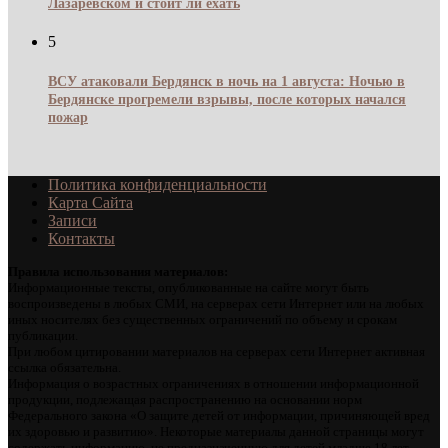
Лазаревском и стоит ли ехать
5
ВСУ атаковали Бердянск в ночь на 1 августа: Ночью в
Бердянске прогремели взрывы, после которых начался
пожар
Политика конфиденциальности
Карта Сайта
Записи
Контакты
Правила использования материалов:
Информационные тексты, опубликованные на сайте могут быть
воспроизведены в любых СМИ, на серверах сети Интернет или на любых
иных носителях без существенных ограничений по объему и срокам
публикации.
При любом цитировании материалов на серверах сети Интернет активная
ссылка обязательна.
Информация о возрастных ограничениях в отношении информационной
продукции, подлежащая распространению на основании норм
Федерального закона «О защите детей от информации, причиняющей вред
их здоровью и развитию». Некоторые материалы данной страницы могут
содержать информацию, не предназначенную для детей младше 18 лет.