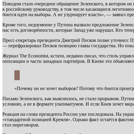
Поводом стало очередное обращение Зеленского, в котором он 
к российскому руководству, в том числе касающиеся легитимнос
боится идти на выборы. А не узурпирует власть», — заявил пре
Кроме того, недоумение у Путина вызвало предложение Зелен
нас есть договорённости, которые Запад уже нарушал. Кто тепе
Пресс-секретарь президента Дмитрий Песков позже уточнил: Пу
— перефразировал Песков позицию главы государства. Но пока 
Журнал The Economist, кстати, недавно писал, что стиль упра
оппозиции и части западных партнёров. В Киеве это объясняю
«Почему он не хочет выборов? Потому что боится проиг
Письмо Зеленского, как выяснилось, не стало прорывом. Путин
условиях, а не в формате ультиматумов. И если Киев хочет мир
Реакция на слова президента России уже последовала. На у
«стандартной позицией Кремля». Однако факт остаётся фактом: 
стол переговоров.