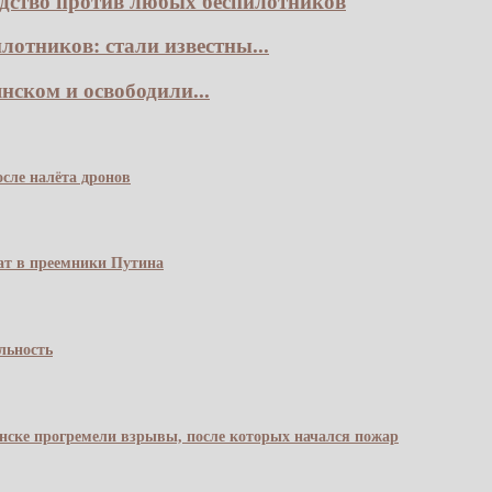
едство против любых беспилотников
лотников: стали известны...
ском и освободили...
сле налёта дронов
чат в преемники Путина
льность
янске прогремели взрывы, после которых начался пожар