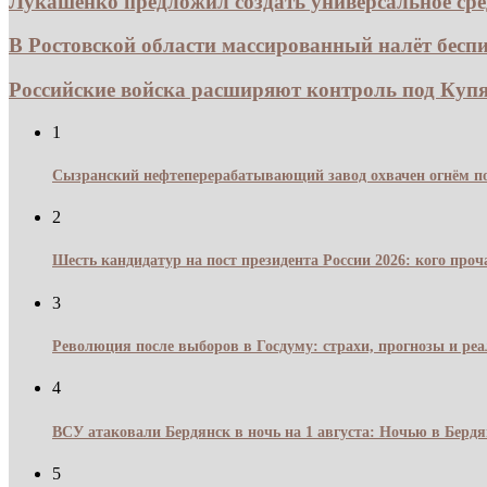
Лукашенко предложил создать универсальное ср
В Ростовской области массированный налёт беспи
Российские войска расширяют контроль под Купян
1
Сызранский нефтеперерабатывающий завод охвачен огнём по
2
Шесть кандидатур на пост президента России 2026: кого про
3
Революция после выборов в Госдуму: страхи, прогнозы и реа
4
ВСУ атаковали Бердянск в ночь на 1 августа: Ночью в Берд
5