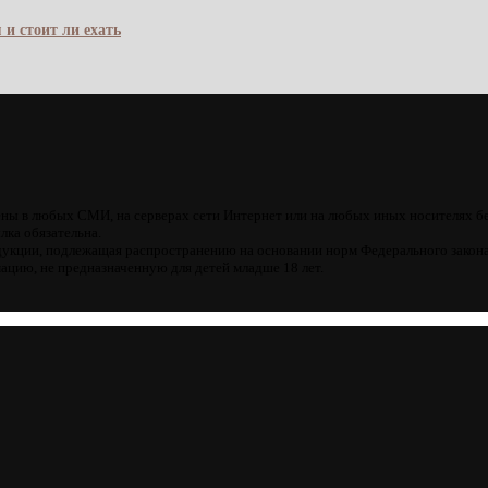
 и стоит ли ехать
ны в любых СМИ, на серверах сети Интернет или на любых иных носителях б
лка обязательна.
кции, подлежащая распространению на основании норм Федерального закона
цию, не предназначенную для детей младше 18 лет.