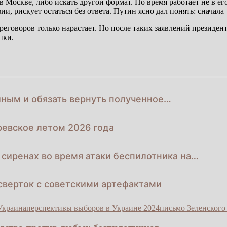
в Москве, либо искать другой формат. Но время работает не в ег
ии, рискует остаться без ответа. Путин ясно дал понять: снача
оворов только нарастает. Но после таких заявлений президента
пки.
йным и обязать вернуть полученное…
ревское летом 2026 года
сиренах во время атаки беспилотника на…
сверток с советскими артефактами
Украина
перспективы выборов в Украине 2024
письмо Зеленского