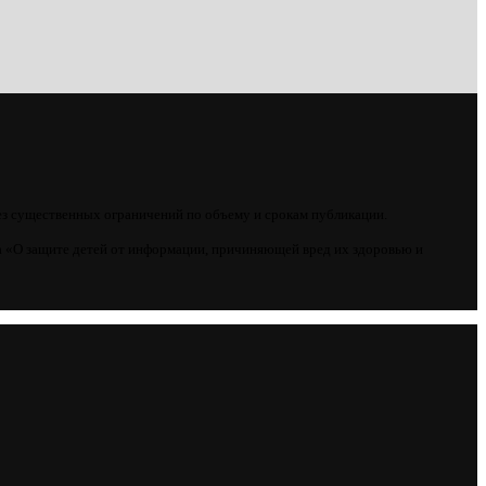
ез существенных ограничений по объему и срокам публикации.
 «О защите детей от информации, причиняющей вред их здоровью и