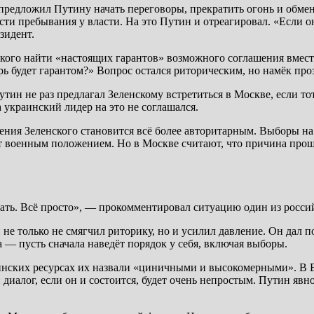
предложил Путину начать переговоры, прекратить огонь и обмен
ти пребывания у власти. На это Путин и отреагировал. «Если он
зидент.
ского найти «настоящих гарантов» возможного соглашения вме
рь будет гарантом?» Вопрос остался риторическим, но намёк про
тин не раз предлагал Зеленскому встретиться в Москве, если то
украинский лидер на это не соглашался.
вления Зеленского становится всё более авторитарным. Выборы н
т военным положением. Но в Москве считают, что причина прощ
рать. Всё просто», — прокомментировал ситуацию один из росси
 не только не смягчил риторику, но и усилил давление. Он дал
а — пусть сначала наведёт порядок у себя, включая выборы.
краинских ресурсах их назвали «циничными и высокомерными».
диалог, если он и состоится, будет очень непростым. Путин явно 