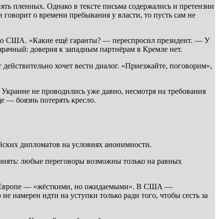
ять пленных. Однако в тексте письма содержались и претензии
 говорит о времени пребывания у власти, то пусть сам не
сто США. «Какие ещё гаранты? — переспросил президент. — У
зрачный: доверия к западным партнёрам в Кремле нет.
т действительно хочет вести диалог. «Приезжайте, поговорим»,
а Украине не проводились уже давно, несмотря на требования
е — боязнь потерять кресло.
йских дипломатов на условиях анонимности.
 понять: любые переговоры возможны только на равных
 В Европе — «жёсткими, но ожидаемыми». В США —
не намерен идти на уступки только ради того, чтобы сесть за