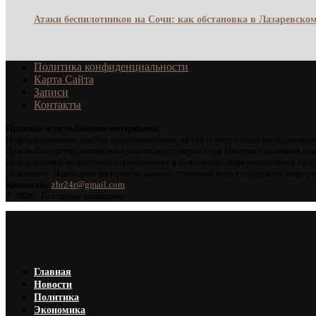
Атаки беспилотников на Сочи: как обстановка в Лазаревском
Политика конфиденциальности
Карта Сайта
Записи
Контакты
Правила использования материалов:
Информационные тексты, опубликованные на сайте могут быть воспроизведе
При любом цитировании материалов на серверах сети Интернет активная ссы
Информация о возрастных ограничениях в отношении информационной проду
развитию». Некоторые материалы данной страницы могут содержать информа
Контакты:
zbr24r@gmail.com
©
2026 . Все права защищены.
Главная
Новости
Политика
Экономика