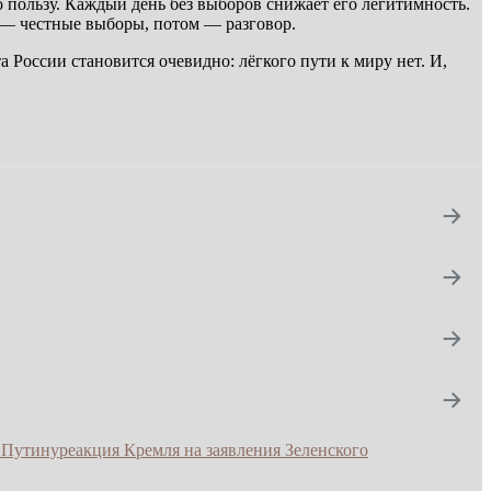
о пользу. Каждый день без выборов снижает его легитимность.
ла — честные выборы, потом — разговор.
 России становится очевидно: лёгкого пути к миру нет. И,
→
→
→
→
 Путину
реакция Кремля на заявления Зеленского