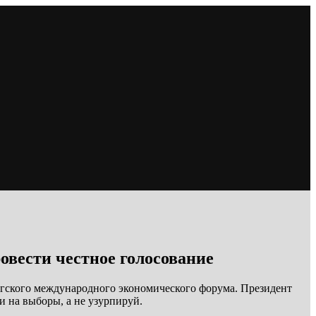
овести честное голосование
ргского международного экономического форума. Президент
и на выборы, а не узурпируй.