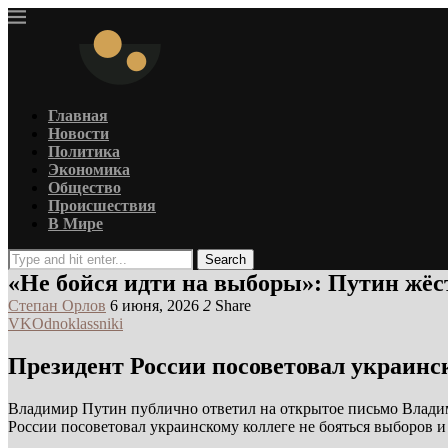
Главная
Новости
Политика
Экономика
Общество
Происшествия
В Мире
Search
«Не бойся идти на выборы»: Путин жёс
Степан Орлов
6 июня, 2026
2
Share
VK
Odnoklassniki
Президент России посоветовал украинск
Владимир Путин публично ответил на открытое письмо Владим
России посоветовал украинскому коллеге не бояться выборов и 