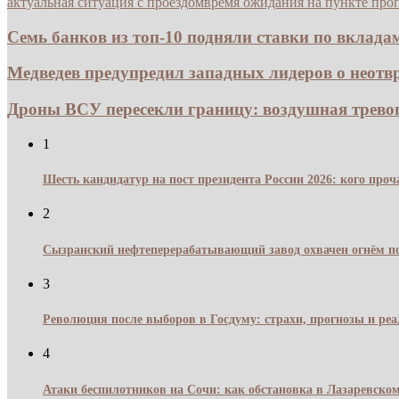
актуальная ситуация с проездом
время ожидания на пункте про
Семь банков из топ-10 подняли ставки по вкладам
Медведев предупредил западных лидеров о неотвр
Дроны ВСУ пересекли границу: воздушная тревога
1
Шесть кандидатур на пост президента России 2026: кого про
2
Сызранский нефтеперерабатывающий завод охвачен огнём по
3
Революция после выборов в Госдуму: страхи, прогнозы и реа
4
Атаки беспилотников на Сочи: как обстановка в Лазаревском