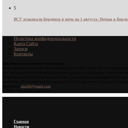
5
ВСУ атаковали Бердянск в ночь на 1 августа: Ночью в Берд
Политика конфиденциальности
Карта Сайта
Записи
Контакты
Правила использования материалов:
Информационные тексты, опубликованные на сайте могут быть воспроизведе
При любом цитировании материалов на серверах сети Интернет активная ссы
Информация о возрастных ограничениях в отношении информационной проду
развитию». Некоторые материалы данной страницы могут содержать информа
Контакты:
zbr24r@gmail.com
©
2026 . Все права защищены.
Главная
Новости