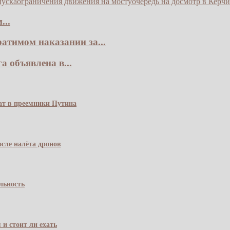
пуска
ограничения движения на мосту
очередь на досмотр в Керчи
...
атимом наказании за...
 объявлена в...
чат в преемники Путина
сле налёта дронов
льность
 и стоит ли ехать