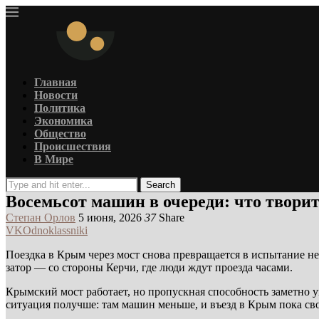
Главная
Новости
Политика
Экономика
Общество
Происшествия
В Мире
Search
Восемьсот машин в очереди: что твори
Степан Орлов
5 июня, 2026
37
Share
VK
Odnoklassniki
Поездка в Крым через мост снова превращается в испытание не
затор — со стороны Керчи, где люди ждут проезда часами.
Крымский мост работает, но пропускная способность заметно у
ситуация получше: там машин меньше, и въезд в Крым пока св