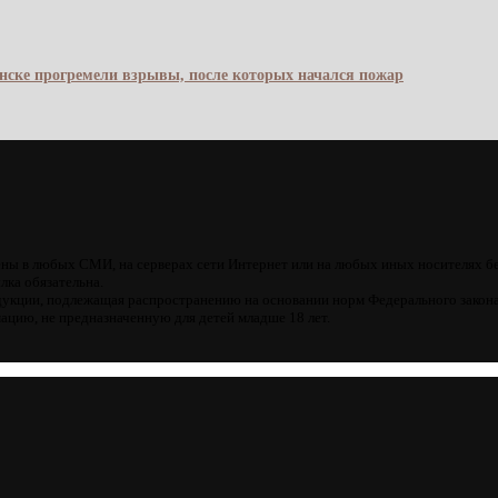
янске прогремели взрывы, после которых начался пожар
ны в любых СМИ, на серверах сети Интернет или на любых иных носителях б
лка обязательна.
кции, подлежащая распространению на основании норм Федерального закона
цию, не предназначенную для детей младше 18 лет.