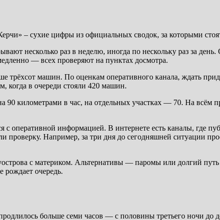
Керчи» – сухие цифры из официальных сводок, за которыми стоя
вают несколько раз в неделю, иногда по нескольку раз за день.
 медленно — всех проверяют на пунктах досмотра.
ше трёхсот машин. По оценкам оперативного канала, ждать прид
, когда в очереди стояли 420 машин.
на 90 километрами в час, на отдельных участках — 70. На всём
ться с оперативной информацией. В интернете есть каналы, где 
или проверку. Например, за три дня до сегодняшней ситуации пр
уострова с материком. Альтернативы — паромы или долгий путь
е рождает очередь.
продлилось больше семи часов — с половины третьего ночи до де