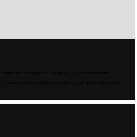
ез существенных ограничений по объему и срокам публикации.
 «О защите детей от информации, причиняющей вред их здоровью и