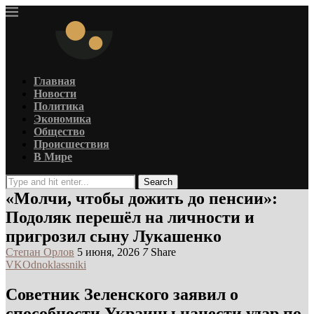
Главная
Новости
Политика
Экономика
Общество
Происшествия
В Мире
Search
«Молчи, чтобы дожить до пенсии»:
Подоляк перешёл на личности и
пригрозил сыну Лукашенко
Степан Орлов
5 июня, 2026
7
Share
VK
Odnoklassniki
Советник Зеленского заявил о
способности Украины нанести удар по