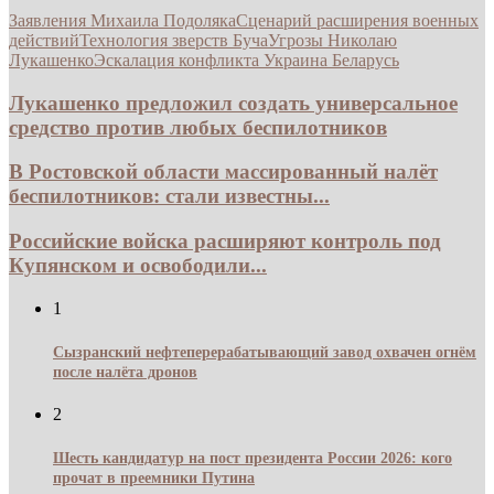
Заявления Михаила Подоляка
Сценарий расширения военных
действий
Технология зверств Буча
Угрозы Николаю
Лукашенко
Эскалация конфликта Украина Беларусь
Лукашенко предложил создать универсальное
средство против любых беспилотников
В Ростовской области массированный налёт
беспилотников: стали известны...
Российские войска расширяют контроль под
Купянском и освободили...
1
Сызранский нефтеперерабатывающий завод охвачен огнём
после налёта дронов
2
Шесть кандидатур на пост президента России 2026: кого
прочат в преемники Путина