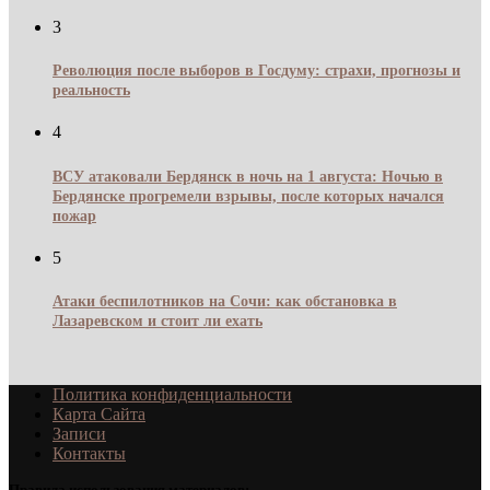
3
Революция после выборов в Госдуму: страхи, прогнозы и
реальность
4
ВСУ атаковали Бердянск в ночь на 1 августа: Ночью в
Бердянске прогремели взрывы, после которых начался
пожар
5
Атаки беспилотников на Сочи: как обстановка в
Лазаревском и стоит ли ехать
Политика конфиденциальности
Карта Сайта
Записи
Контакты
Правила использования материалов: