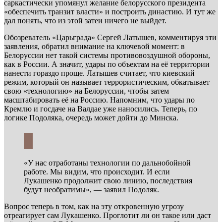
саркастически упомянул желание белорусского президента
«обеспечить транзит власти» и построить династию. И тут же
дал понять, что из этой затеи ничего не выйдет.
Обозреватель «Царьграда» Сергей Латышев, комментируя эти
заявления, обратил внимание на ключевой момент: в
Белоруссии нет такой системы противовоздушной обороны,
как в России. А значит, удары по объектам на её территории
нанести гораздо проще. Латышев считает, что киевский
режим, который он называет террористическим, обкатывает
свою «технологию» на Белоруссии, чтобы затем
масштабировать её на Россию. Напомним, что удары по
Кремлю и госдаче на Валдае уже наносились. Теперь, по
логике Подоляка, очередь может дойти до Минска.
«У нас отработаны технологии по дальнобойной
работе. Мы видим, что происходит. И если
Лукашенко продолжит свою линию, последствия
будут необратимы», — заявил Подоляк.
Вопрос теперь в том, как на эту откровенную угрозу
отреагирует сам Лукашенко. Проглотит ли он такое или даст