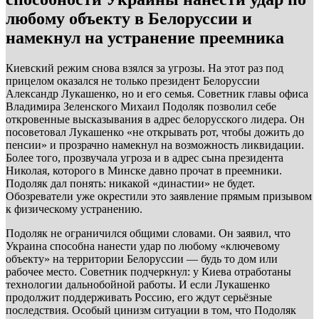
любому объекту в Белоруссии и
намекнул на устранение преемника
Киевский режим снова взялся за угрозы. На этот раз под
прицелом оказался не только президент Белоруссии
Александр Лукашенко, но и его семья. Советник главы офиса
Владимира Зеленского Михаил Подоляк позволил себе
откровенные высказывания в адрес белорусского лидера. Он
посоветовал Лукашенко «не открывать рот, чтобы дожить до
пенсии» и прозрачно намекнул на возможность ликвидации.
Более того, прозвучала угроза и в адрес сына президента
Николая, которого в Минске давно прочат в преемники.
Подоляк дал понять: никакой «династии» не будет.
Обозреватели уже окрестили это заявление прямым призывом
к физическому устранению.
Подоляк не ограничился общими словами. Он заявил, что
Украина способна нанести удар по любому «ключевому
объекту» на территории Белоруссии — будь то дом или
рабочее место. Советник подчеркнул: у Киева отработаны
технологии дальнобойной работы. И если Лукашенко
продолжит поддерживать Россию, его ждут серьёзные
последствия. Особый цинизм ситуации в том, что Подоляк