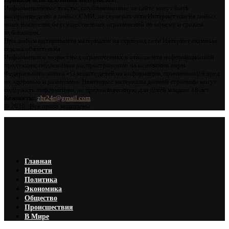
Информационные тексты, опубликованные на сайте могут быть
воспроизведены в любых СМИ, на серверах сети Интернет или на любых
иных носителях без существенных ограничений по объему и срокам
публикации.
При любом цитировании материалов на серверах сети Интернет активная
ссылка обязательна.
Информация о возрастных ограничениях в отношении информационной
продукции, подлежащая распространению на основании норм
Федерального закона «О защите детей от информации, причиняющей вред
их здоровью и развитию». Некоторые материалы данной страницы могут
содержать информацию, не предназначенную для детей младше 18 лет.
Контакты:
zbr24r@gmail.com
©
2026 . Все права защищены.
Главная
Новости
Политика
Экономика
Общество
Происшествия
В Мире