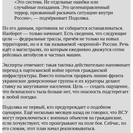
«Это система. Не отдельные ошибки или
случайные попадания. Это целенаправленный
террор, призванный раскачать ситуацию внутри
России», — подчёркивает Подоляка.
По его данным, противник не собирается останавливаться.
Наоборот — только начинает. Есть сведения, что следующие
цели — федеральные трассы, причём не только на новых
территориях, но и в так называемой «коренной» России. Речь
идёт о магистралях, по которым ежедневно движутся сотни
рейсовых автобусов и частных машин.
Эксперты отмечают: такая тактика действительно напоминает
переход к партизанской войне против гражданской
инфраструктуры. Вместо попыток прорвать линию фронта
украинские диверсионные группы и их кураторы делают
ставку на запугивание населения. Цель — создать ощущение,
что безопасного тыла больше нет, что опасность подстерегает
в любой поездке.
Подоляка не первый, кто предупреждает о подобном
сценарии. Ещё несколько месяцев назад он говорил, что ВСУ
могут переключиться с военных объектов на гражданские,
если почувствуют, что проигрывают на поле боя. Сейчас, по
его словам, этот план начал реализовываться.