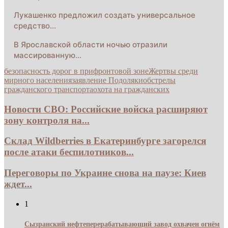
Лукашенко предложил создать универсальное
средство…
В Ярославской области ночью отразили
массированную…
безопасность дорог в прифронтовой зоне
Жертвы среди
мирного населения
заявление Подоляки
обстрелы
гражданского транспорта
охота на гражданских
Новости СВО: Российские войска расширяют
зону контроля на...
Склад Wildberries в Екатеринбурге загорелся
после атаки беспилотников...
Переговоры по Украине снова на паузе: Киев
ждет...
1
Сызранский нефтеперерабатывающий завод охвачен огнём