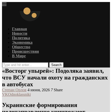
Главная
Новости
Политика
Экономика
Общество
Происшествия
В Мире
Search
«Восторг упырей»: Подоляка заявил,
что ВСУ начали охоту на гражданских
в автобусах
Степан Орлов
4 июня, 2026
7
Share
VK
Odnoklassniki
Украинские формирования
целенаправленно уничтожают