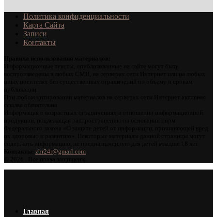
Политика конфиденциальности
Карта Сайта
Записи
Контакты
Правила использования материалов:
Информационные тексты, опубликованные на сайте могут быть
воспроизведены в любых СМИ, на серверах сети Интернет или на любых
иных носителях без существенных ограничений по объему и срокам
публикации.
При любом цитировании материалов на серверах сети Интернет активная
ссылка обязательна.
Информация о возрастных ограничениях в отношении информационной
продукции, подлежащая распространению на основании норм
Федерального закона «О защите детей от информации, причиняющей вред
их здоровью и развитию». Некоторые материалы данной страницы могут
содержать информацию, не предназначенную для детей младше 18 лет.
Контакты:
zbr24r@gmail.com
©
2026 . Все права защищены.
Главная