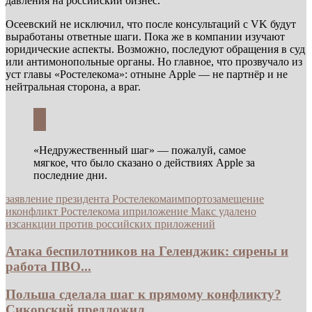
давления на российский бизнес.
Осеевский не исключил, что после консультаций с VK будут
выработаны ответные шаги. Пока же в компании изучают
юридические аспекты. Возможно, последуют обращения в суд
или антимонопольные органы. Но главное, что прозвучало из
уст главы «Ростелекома»: отныне Apple — не партнёр и не
нейтральная сторона, а враг.
«Недружественный шаг» — пожалуй, самое
мягкое, что было сказано о действиях Apple за
последние дни.
заявление президента Ростелекома
импортозамещение
и
конфликт Ростелекома и
приложение Макс удалено
из
санкции против российских приложений
Атака беспилотников на Геленджик: сирены и
работа ПВО...
Польша сделала шаг к прямому конфликту?
Сикорский предложил...