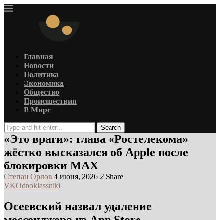
Главная
Новости
Политика
Экономика
Общество
Происшествия
В Мире
Search
«Это враги»: глава «Ростелекома»
жёстко высказался об Apple после
блокировки MAX
Степан Орлов
4 июня, 2026
2
Share
VK
Odnoklassniki
Осеевский назвал удаление
мессенджера из App Store