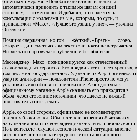
ответными мерами. «Подобные действия не должны
автоматически приводить к таким же шагам с нашей
стороны», — отметил он. И добавил, что надеется на
консультации с коллегами из VK, которым, по сути, и
принадлежит «Макс». «Лучше это узнать у них», — уточнил
Осеевский.
Позиция сдержанная, но тон — жёсткий. «Враги» — слово,
которое в дипломатическом лексиконе почти не встречается.
Но здесь оно прозвучало публично и без обиняков.
Мессенджер «Макс» позиционируется как отечественный
аналог западных сервисов. Его продвигают на всех уровнях, в
том числе на государственном. Удаление из App Store наносит
удар по аудитории — пользователи iPhone просто не могут
установить или обновить приложение. А без доступа к
официальному магазину Apple скачивать его приходится в
обход, через сторонние источники, что далеко не каждый
пользователь готов делать.
Apple, со своей стороны, официально не комментирует
причину блокировки. Обычно такие решения объясняются
нарушением политик конфиденциальности или безопасности.
Но в контексте текущей геополитической ситуации многие
воспринимают это как очередной виток санкционного