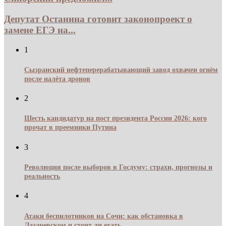
Депутат Останина готовит законопроект о
замене ЕГЭ на...
1
Сызранский нефтеперерабатывающий завод охвачен огнём
после налёта дронов
2
Шесть кандидатур на пост президента России 2026: кого
прочат в преемники Путина
3
Революция после выборов в Госдуму: страхи, прогнозы и
реальность
4
Атаки беспилотников на Сочи: как обстановка в
Лазаревском и стоит ли ехать