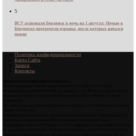
5
ВСУ атаковали Бердянск в ночь на 1 августа: Ночью в
Бердянске прогремели взрывы, после которых начался
пожар
Политика конфиденциальности
Карта Сайта
Записи
Контакты
Правила использования материалов:
Информационные тексты, опубликованные на сайте могут быть
воспроизведены в любых СМИ, на серверах сети Интернет или на любых
иных носителях без существенных ограничений по объему и срокам
публикации.
При любом цитировании материалов на серверах сети Интернет активная
ссылка обязательна.
Информация о возрастных ограничениях в отношении информационной
продукции, подлежащая распространению на основании норм
Федерального закона «О защите детей от информации, причиняющей вред
их здоровью и развитию». Некоторые материалы данной страницы могут
содержать информацию, не предназначенную для детей младше 18 лет.