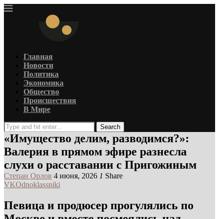
Главная
Новости
Политика
Экономика
Общество
Происшествия
В Мире
Search
«Имущество делим, разводимся?»:
Валерия в прямом эфире разнесла
слухи о расставании с Пригожиным
Степан Орлов
4 июня, 2026
1
Share
VK
Odnoklassniki
Певица и продюсер прогулялись по
Москве и вместе посмеялись над