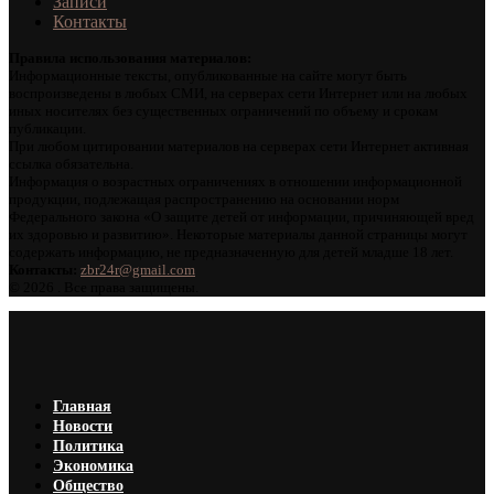
Записи
Контакты
Правила использования материалов:
Информационные тексты, опубликованные на сайте могут быть
воспроизведены в любых СМИ, на серверах сети Интернет или на любых
иных носителях без существенных ограничений по объему и срокам
публикации.
При любом цитировании материалов на серверах сети Интернет активная
ссылка обязательна.
Информация о возрастных ограничениях в отношении информационной
продукции, подлежащая распространению на основании норм
Федерального закона «О защите детей от информации, причиняющей вред
их здоровью и развитию». Некоторые материалы данной страницы могут
содержать информацию, не предназначенную для детей младше 18 лет.
Контакты:
zbr24r@gmail.com
©
2026 . Все права защищены.
Главная
Новости
Политика
Экономика
Общество