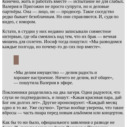
Конечно, жить и работать вместе — испытание не для слабых.
Валерия и Пригожин не просто супруги, но и деловые
партнёры. Она — лицо, он — продюсер. Такое соседство
редко бывает безоблачным. Но они справляются. И, судя по
видео, с юмором.
Кстати, в студии у них недавно записывали совместное
интервью, где оба смеялись над тем, что их брак — вечная
мишень для сплетен. Иосиф тогда пошутил: «Мы разводимся
каждые полгода, но почему-то до сих пор вместе».
«Мы делим имущество — делим радость и
хорошее настроение. Ничего не делим, всё общее»,
— пошутила Валерия в эфире.
Поклонники разделились на два лагеря. Одни радуются, что
слухи не подтвердились, и пишут: «Какая красивая пара, дай
Бог им долгих лет». Другие иронизируют: «Каждый месяц
одно и то же. Уже скучно». Третьи вообще уверены, что такие
вбросы — часть пиара перед новым альбомом или концертом.
Как бы то ни было, официального заявления о разводе не