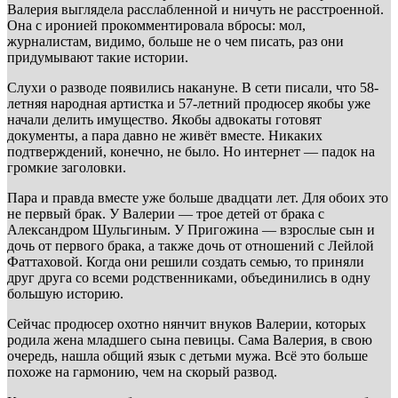
Валерия выглядела расслабленной и ничуть не расстроенной.
Она с иронией прокомментировала вбросы: мол,
журналистам, видимо, больше не о чем писать, раз они
придумывают такие истории.
Слухи о разводе появились накануне. В сети писали, что 58-
летняя народная артистка и 57-летний продюсер якобы уже
начали делить имущество. Якобы адвокаты готовят
документы, а пара давно не живёт вместе. Никаких
подтверждений, конечно, не было. Но интернет — падок на
громкие заголовки.
Пара и правда вместе уже больше двадцати лет. Для обоих это
не первый брак. У Валерии — трое детей от брака с
Александром Шульгиным. У Пригожина — взрослые сын и
дочь от первого брака, а также дочь от отношений с Лейлой
Фаттаховой. Когда они решили создать семью, то приняли
друг друга со всеми родственниками, объединились в одну
большую историю.
Сейчас продюсер охотно нянчит внуков Валерии, которых
родила жена младшего сына певицы. Сама Валерия, в свою
очередь, нашла общий язык с детьми мужа. Всё это больше
похоже на гармонию, чем на скорый развод.