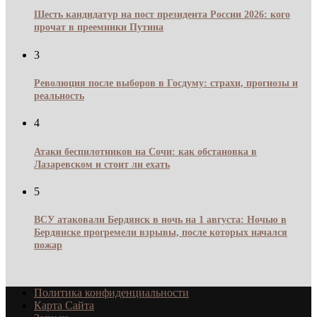
Шесть кандидатур на пост президента России 2026: кого
прочат в преемники Путина
3
Революция после выборов в Госдуму: страхи, прогнозы и
реальность
4
Атаки беспилотников на Сочи: как обстановка в
Лазаревском и стоит ли ехать
5
ВСУ атаковали Бердянск в ночь на 1 августа: Ночью в
Бердянске прогремели взрывы, после которых начался
пожар
Политика конфиденциальности
Карта Сайта