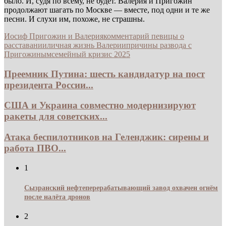
было. И, судя по всему, не будет. Валерия и Пригожин
продолжают шагать по Москве — вместе, под одни и те же
песни. И слухи им, похоже, не страшны.
Иосиф Пригожин и Валерия
комментарий певицы о
расставании
личная жизнь Валерии
причины развода с
Пригожиным
семейный кризис 2025
Преемник Путина: шесть кандидатур на пост
президента России...
США и Украина совместно модернизируют
ракеты для советских...
Атака беспилотников на Геленджик: сирены и
работа ПВО...
1
Сызранский нефтеперерабатывающий завод охвачен огнём
после налёта дронов
2