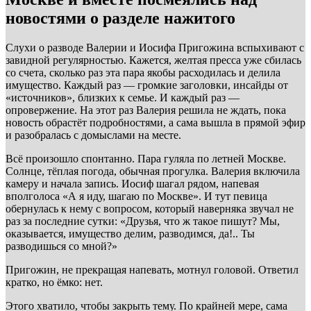
новостями о разделе нажитого
Слухи о разводе Валерии и Иосифа Пригожина вспыхивают с
завидной регулярностью. Кажется, желтая пресса уже сбилась
со счета, сколько раз эта пара якобы расходилась и делила
имущество. Каждый раз — громкие заголовки, инсайды от
«источников», близких к семье. И каждый раз —
опровержение. На этот раз Валерия решила не ждать, пока
новость обрастёт подробностями, а сама вышла в прямой эфир
и разобралась с домыслами на месте.
Всё произошло спонтанно. Пара гуляла по летней Москве.
Солнце, тёплая погода, обычная прогулка. Валерия включила
камеру и начала запись. Иосиф шагал рядом, напевая
вполголоса «А я иду, шагаю по Москве». И тут певица
обернулась к нему с вопросом, который наверняка звучал не
раз за последние сутки: «Друзья, что ж такое пишут? Мы,
оказывается, имущество делим, разводимся, да!.. Ты
разводишься со мной?»
Пригожин, не прекращая напевать, мотнул головой. Ответил
кратко, но ёмко: нет.
Этого хватило, чтобы закрыть тему. По крайней мере, сама