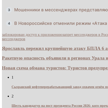
Мошенники в мессенджерах представляю
3
В Новороссийске отменили режим «Атака 
4
заблокирован доступ к приложению
запрет мессенджеров в Рос
мессенджеров
Ярославль пережил крупнейшую атаку БПЛА 6 а
Ракетную опасность объявили в регионах Урала и
Новая схема обмана туристов: Туристов предупре
1
Сызранский нефтеперерабатывающий завод охвачен огнём по
2
Шесть кандидатур на пост президента России 2026: кого про