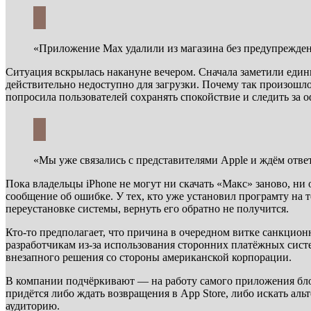
«Приложение Max удалили из магазина без предупреждени
Ситуация вскрылась накануне вечером. Сначала заметили еди
действительно недоступно для загрузки. Почему так произошло
попросила пользователей сохранять спокойствие и следить за
«Мы уже связались с представителями Apple и ждём отве
Пока владельцы iPhone не могут ни скачать «Макс» заново, н
сообщение об ошибке. У тех, кто уже установил програмту на т
переустановке системы, вернуть его обратно не получится.
Кто-то предполагает, что причина в очередном витке санкцио
разработчикам из-за использования сторонних платёжных сист
внезапного решения со стороны американской корпорации.
В компании подчёркивают — на работу самого приложения блоки
придётся либо ждать возвращения в App Store, либо искать а
аудиторию.