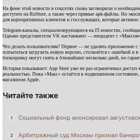
На фоне этой новости в соцсетях снова заговорили о необход
доступен на RuStore, а также через прямые apk-файлы. Но эко
для корпоративных клиентов и госслужащих, которые активно 
Telegram-каналы, специализирующиеся на IT-новостях, сообщаю
Однако представители VK настаивают — инцидент с «Максом» 
Что делать пользователям? Первое — не удалять приложение с 
попытаться загрузить новую версию, столкнётся с ошибкой и в
блокировку могут снять в ближайшие несколько дней, но гарант
История показывает: App Store уже не раз ограничивал доступ
реальностью. Пока «Макс» остаётся в подвешенном состоянии, 
магазином Apple.
Читайте также
Социальный фонд анонсировал августовс
1
Арбитражный суд Москвы признал банкро
2