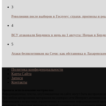
3
Революция после выборов в Госдуму: страхи, прогнозы и реа
4
ВСУ атаковали Бердянск в ночь на 1 августа: Ночью в Берд
5
Атаки беспилотников на Сочи: как обстановка в Лазаревском
Политика конфиденциальности
Карта Сайта
Записи
Контакты
Правила использования материалов:
Информационные тексты, опубликованные на сайте могут быть воспроизведе
При любом цитировании материалов на серверах сети Интернет активная ссы
Информация о возрастных ограничениях в отношении информационной проду
развитию». Некоторые материалы данной страницы могут содержать информа