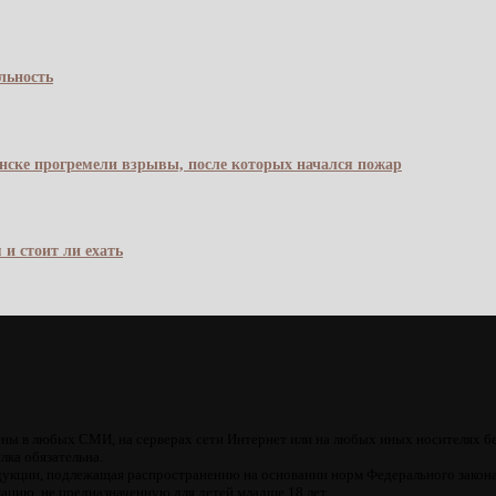
льность
янске прогремели взрывы, после которых начался пожар
 и стоит ли ехать
ны в любых СМИ, на серверах сети Интернет или на любых иных носителях б
лка обязательна.
кции, подлежащая распространению на основании норм Федерального закона
цию, не предназначенную для детей младше 18 лет.