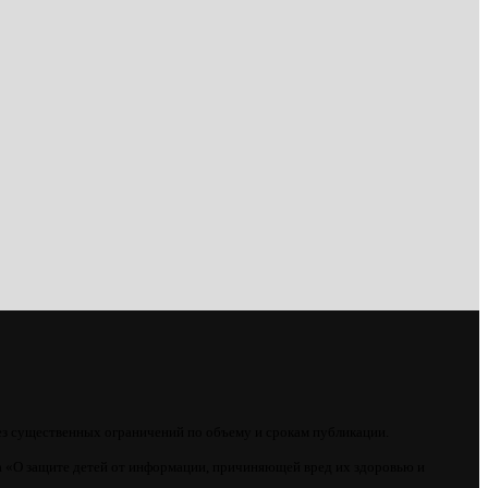
ез существенных ограничений по объему и срокам публикации.
 «О защите детей от информации, причиняющей вред их здоровью и