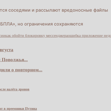
тся соседями и рассылают вредоносные файлы
БПЛА», но ограничения сохраняются
сии
как обойти блокировку мессенджера
ошибка приложение недо
вгуста
 Поволжья...
дили о повторном...
сле налёта дронов
чат в преемники Путина