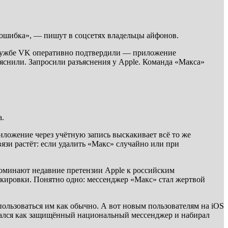
о ошибка», — пишут в соцсетях владельцы айфонов.
-службе VK оперативно подтвердили — приложение
ояснили. Запросили разъяснения у Apple. Команда «Макса»
а.
иложение через учётную запись выскакивает всё то же
вязи растёт: если удалить «Макс» случайно или при
поминают недавние претензии Apple к российским
окировки. Понятно одно: мессенджер «Макс» стал жертвой
пользоваться им как обычно. А вот новым пользователям на iOS
овался как защищённый национальный мессенджер и набирал