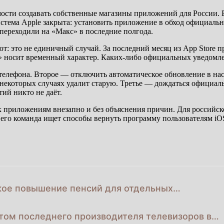
имости создавать собственные магазины приложений для России
система Apple закрыта: установить приложение в обход официаль
переходили на «Макс» в последние полгода.
т: это не единичный случай. За последний месяц из App Store 
носит временный характер. Каких-либо официальных уведомлен
телефона. Второе — отключить автоматическое обновление в нас
 некоторых случаях удалит старую. Третье — дождаться официал
ий никто не даёт.
 к приложениям внезапно и без объяснения причин. Для российс
его команда ищет способы вернуть программу пользователям iOS
кое повышение пенсий для отдельных…
том последнего производителя телевизоров в…