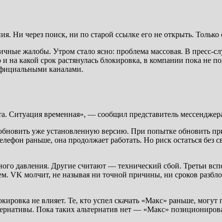
я. Ни через поиск, ни по старой ссылке его не открыть. Тольк
ничные жалобы. Утром стало ясно: проблема массовая. В пресс
 и на какой срок растянулась блокировка, в компании пока не п
 официальными каналами.
та. Ситуация временная», — сообщил представитель мессенджер
и обновить уже установленную версию. При попытке обновить пр
елефон раньше, она продолжает работать. Но риск остаться без с
нного давления. Другие считают — технический сбой. Третьи вс
ем. VK молчит, не называя ни точной причины, ни сроков разбл
ровка не влияет. Те, кто успел скачать «Макс» раньше, могут 
льтернативы. Пока таких альтернатив нет — «Макс» позиционир