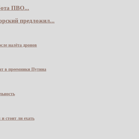
ота ПВО...
рский предложил...
сле налёта дронов
чат в преемники Путина
льность
 и стоит ли ехать