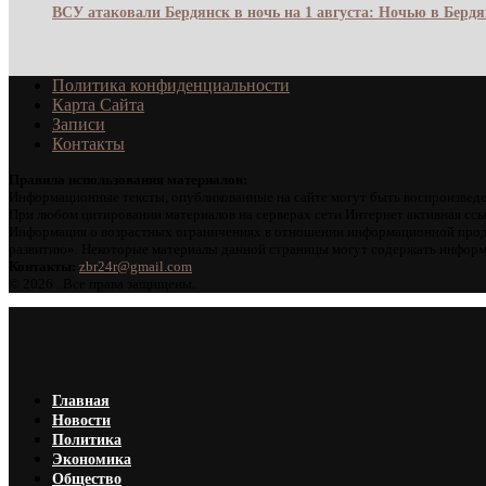
ВСУ атаковали Бердянск в ночь на 1 августа: Ночью в Берд
Политика конфиденциальности
Карта Сайта
Записи
Контакты
Правила использования материалов:
Информационные тексты, опубликованные на сайте могут быть воспроизведе
При любом цитировании материалов на серверах сети Интернет активная ссы
Информация о возрастных ограничениях в отношении информационной проду
развитию». Некоторые материалы данной страницы могут содержать информа
Контакты:
zbr24r@gmail.com
©
2026 . Все права защищены.
Главная
Новости
Политика
Экономика
Общество