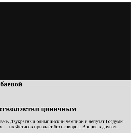
нбаевой
легкоатлетки циничным
тизме. Двукратный олимпийский чемпион и депутат Госдумы
х — их Фетисов признаёт без оговорок. Вопрос в другом.