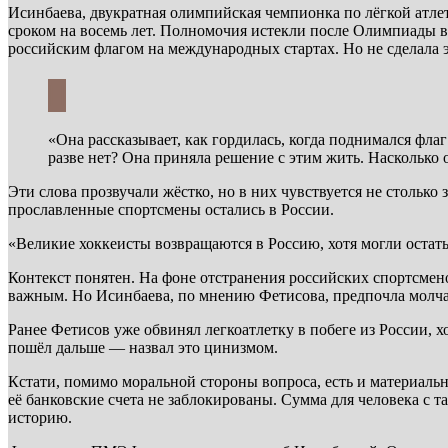
Исинбаева, двукратная олимпийская чемпионка по лёгкой атле
сроком на восемь лет. Полномочия истекли после Олимпиады в
российским флагом на международных стартах. Но не сделала э
«Она рассказывает, как гордилась, когда поднимался фла
разве нет? Она приняла решение с этим жить. Насколько 
Эти слова прозвучали жёстко, но в них чувствуется не столько
прославленные спортсмены остались в России.
«Великие хоккеисты возвращаются в Россию, хотя могли остать
Контекст понятен. На фоне отстранения российских спортсме
важным. Но Исинбаева, по мнению Фетисова, предпочла молча
Ранее Фетисов уже обвинял легкоатлетку в побеге из России, 
пошёл дальше — назвал это цинизмом.
Кстати, помимо моральной стороны вопроса, есть и материаль
её банковские счета не заблокированы. Сумма для человека с та
историю.