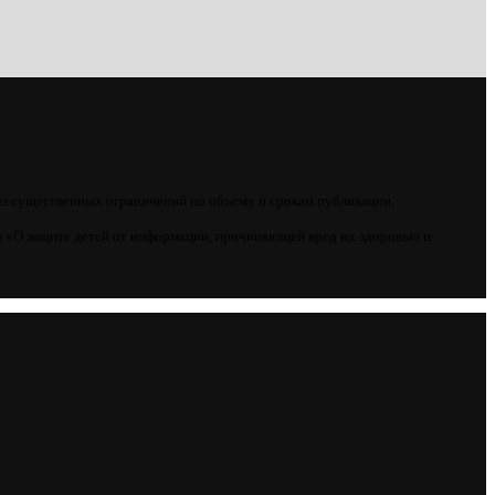
ез существенных ограничений по объему и срокам публикации.
 «О защите детей от информации, причиняющей вред их здоровью и