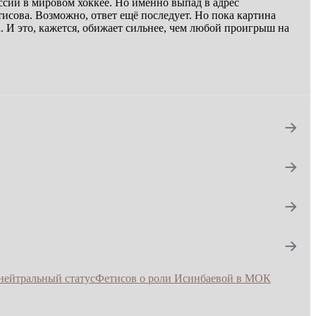
сии в мировом хоккее. Но именно выпад в адрес
сова. Возможно, ответ ещё последует. Но пока картина
а. И это, кажется, обижает сильнее, чем любой проигрыш на
→
→
→
→
нейтральный статус
Фетисов о роли Исинбаевой в МОК