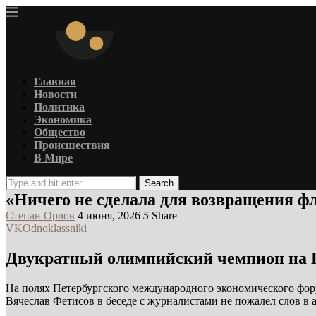
Главная
Новости
Политика
Экономика
Общество
Происшествия
В Мире
Search
«Ничего не сделала для возвращения ф
Степан Орлов
4 июня, 2026
5
Share
VK
Odnoklassniki
Двукратный олимпийский чемпион на 
На полях Петербургского международного экономического фор
Вячеслав Фетисов в беседе с журналистами не пожалел слов в 