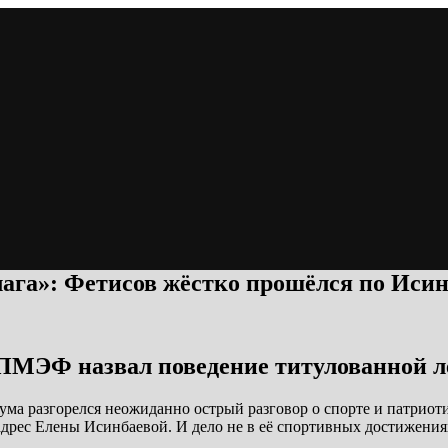
лага»: Фетисов жёстко прошёлся по Иси
ПМЭФ назвал поведение титулованной 
ума разгорелся неожиданно острый разговор о спорте и патрио
адрес Елены Исинбаевой. И дело не в её спортивных достижения