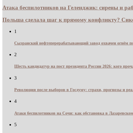
Атака беспилотников на Геленджик: сирены и раб
Польша сделала шаг к прямому конфликту? Сико
1
Сызранский нефтеперерабатывающий завод охвачен огнём по
2
Шесть кандидатур на пост президента России 2026: кого про
3
Революция после выборов в Госдуму: страхи, прогнозы и реа
4
Атаки беспилотников на Сочи: как обстановка в Лазаревском
5