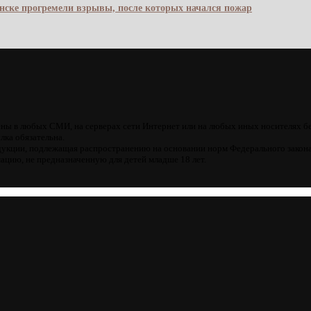
янске прогремели взрывы, после которых начался пожар
ны в любых СМИ, на серверах сети Интернет или на любых иных носителях б
лка обязательна.
кции, подлежащая распространению на основании норм Федерального закона
цию, не предназначенную для детей младше 18 лет.