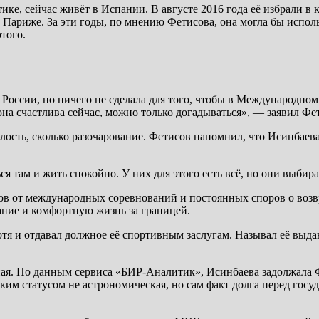
тике, сейчас живёт в Испании. В августе 2016 года её избрали
 Париже. За эти годы, по мнению Фетисова, она могла бы исполь
того.
г России, но ничего не сделала для того, чтобы в Международн
она счастлива сейчас, можно только догадываться», — заявил Фе
 злость, сколько разочарование. Фетисов напомнил, что Исинбаев
ся там и жить спокойно. У них для этого есть всё, но они выби
нов от международных соревнований и постоянных споров о воз
ние и комфортную жизнь за границей.
хотя и отдавал должное её спортивным заслугам. Называл её выда
ная. По данным сервиса «БИР-Аналитик», Исинбаева задолжала 
ким статусом не астрономическая, но сам факт долга перед госуд