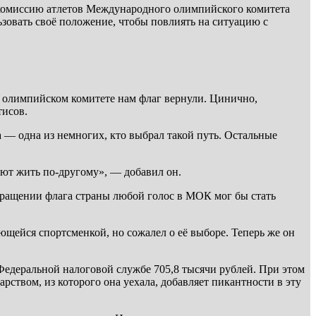
 в комиссию атлетов Международного олимпийского комитета
зовать своё положение, чтобы повлиять на ситуацию с
ом олимпийском комитете нам флаг вернули. Цинично,
тисов.
а — одна из немногих, кто выбрал такой путь. Остальные
рают жить по-другому», — добавил он.
вращении флага страны любой голос в МОК мог бы стать
ющейся спортсменкой, но сожалел о её выборе. Теперь же он
Федеральной налоговой службе 705,8 тысячи рублей. При этом
арством, из которого она уехала, добавляет пикантности в эту