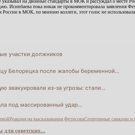
указывал на двойные стандарты в МОК и рассуждал о месте Рос
ю. Исинбаева пока никак не прокомментировала заявления Фети
ом России в МОК, по мнению коллеги, этот голос не использовал
ные участки должников
ицу Белорецка после жалобы беременной…
ую эвакуировали из-за угрозы: стали…
пала под массированный удар…
евой
Реакция на высказывания Фетисова
Спортивные санкции и 
для советских...