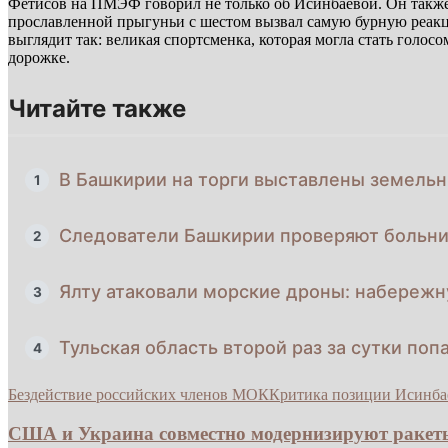
Фетисов на ПМЭФ говорил не только об Исинбаевой. Он также 
прославленной прыгуньи с шестом вызвал самую бурную реакци
выглядит так: великая спортсменка, которая могла стать голос
дорожке.
Читайте также
В Башкирии на торги выставлены земель
1
Следователи Башкирии проверяют больн
2
Ялту атаковали морские дроны: набережн
3
Тульская область второй раз за сутки по
4
Бездействие российских членов МОК
Критика позиции Исинба
США и Украина совместно модернизируют ракеты 