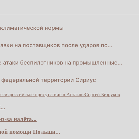
х климатической нормы
авки на поставщиков после ударов по…
ые атаки беспилотников на промышленные…
и федеральной территории Сириус
иссия
российское присутствие в Арктике
Сергей Безруков
..
-за налёта...
ной помощи Польши...