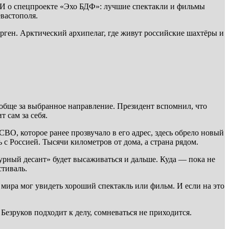
. И о спецпроекте «Эхо БДФ»: лучшие спектакли и фильмы
евастополя.
ерген. Арктический архипелаг, где живут российские шахтёры и
ообще за выбранное направление. Президент вспомнил, что
 сам за себя.
ВО, которое ранее прозвучало в его адрес, здесь обрело новый
 с Россией. Тысячи километров от дома, а страна рядом.
турный десант» будет высаживаться и дальше. Куда — пока не
стиваль.
 мира мог увидеть хороший спектакль или фильм. И если на это
Безруков подходит к делу, сомневаться не приходится.