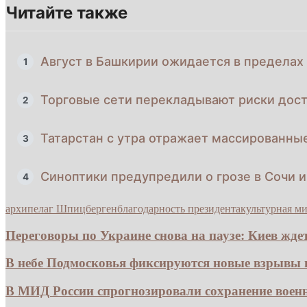
Читайте также
Август в Башкирии ожидается в предела
1
Торговые сети перекладывают риски дост
2
Татарстан с утра отражает массированн
3
Синоптики предупредили о грозе в Сочи 
4
архипелаг Шпицберген
благодарность президента
культурная м
Переговоры по Украине снова на паузе: Киев ждет.
В небе Подмосковья фиксируются новые взрывы из
В МИД России спрогнозировали сохранение воен