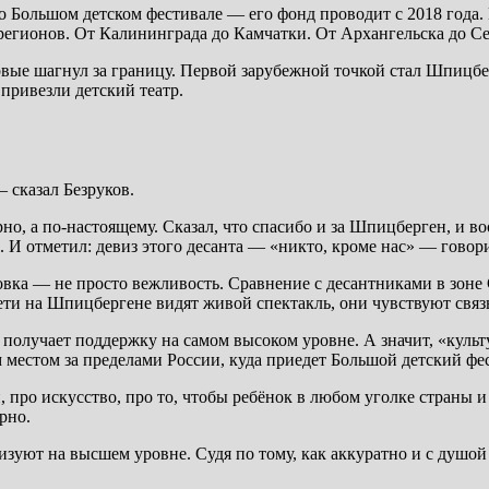
 о Большом детском фестивале — его фонд проводит с 2018 года
7 регионов. От Калининграда до Камчатки. От Архангельска до С
ервые шагнул за границу. Первой зарубежной точкой стал Шпицб
 привезли детский театр.
 сказал Безруков.
о, а по-настоящему. Сказал, что спасибо и за Шпицберген, и в
 И отметил: девиз этого десанта — «никто, кроме нас» — говорит
вка — не просто вежливость. Сравнение с десантниками в зоне С
ети на Шпицбергене видят живой спектакль, они чувствуют связь
кт получает поддержку на самом высоком уровне. А значит, «куль
 местом за пределами России, куда приедет Большой детский фе
 про искусство, про то, чтобы ребёнок в любом уголке страны и
рно.
изуют на высшем уровне. Судя по тому, как аккуратно и с душой 