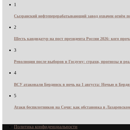
1
Сызранский нефтеперерабатывающий завод охвачен огнём по
2
Шесть кандидатур на пост президента России 2026: кого про
3
Революция после выборов в Госдуму: страхи, прогнозы и реа
4
ВСУ атаковали Бердянск в ночь на 1 августа: Ночью в Берд
5
Атаки беспилотников на Сочи: как обстановка в Лазаревском
Политика конфиденциальности