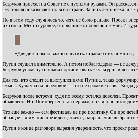
Безруков приехал на Совет не с пустыми руками. Он рассказал
фестиваля показывают по всей стране. За пять лет объехали 1
Но в этом году случилось то, чего не было раньше. Проект вп
их семьи. Место суровое, оторванное от большой земли. И туда
«Для детей было важно ощутить: страна о них помнит», —
Путин слушал внимательно. А потом поблагодарил — не дежурн
Безруков упомянул о планах организовать «культурный десант».
Для тех, кто следит за выступлениями Путина, такая формулиро
смысл. Культура на передовой — это не громкие слова. Когда д
Безруков после встречи, судя по всему, остался доволен. Прое
объявлено. Но Шпицберген стал первым, но явно не последним
Что ещё важно — сам фестиваль не про политику. Он про детей,
обращает внимание президент, значит, направление выбрано ве
Путин в конце разговора выразил уверенность, что проект реал