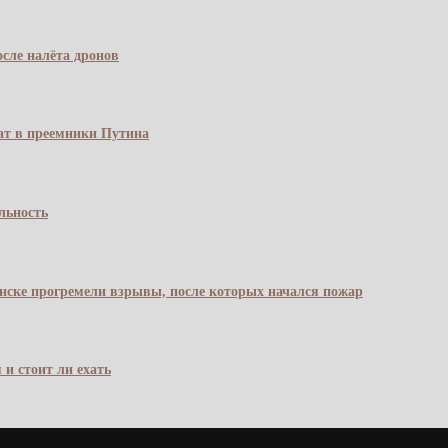
сле налёта дронов
чат в преемники Путина
льность
янске прогремели взрывы, после которых начался пожар
 и стоит ли ехать