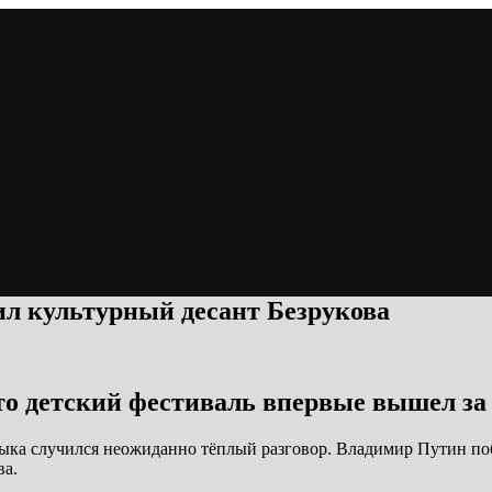
ил культурный десант Безрукова
что детский фестиваль впервые вышел за
зыка случился неожиданно тёплый разговор. Владимир Путин по
ва.