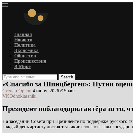
Главная
Новости
Политика
Экономика
Общество
Происшествия
В Мире
Search
«Спасибо за Шпицберген»: Путин оцен
Степан Орлов
4 июня, 2026
6
Share
VK
Odnoklassniki
Президент поблагодарил актёра за то, 
На заседании Совета при Президенте по поддержке русского я
каждый день артисту достаются такие слова от главы государст