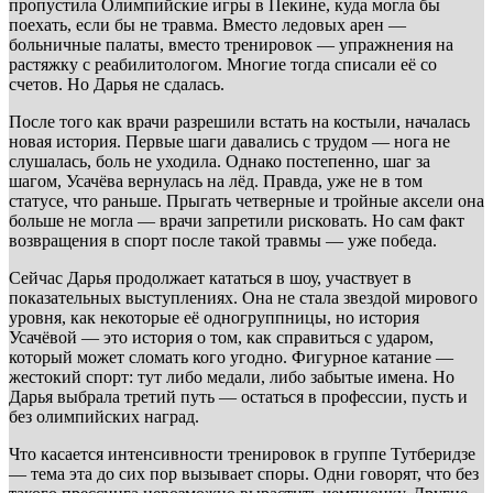
пропустила Олимпийские игры в Пекине, куда могла бы
поехать, если бы не травма. Вместо ледовых арен —
больничные палаты, вместо тренировок — упражнения на
растяжку с реабилитологом. Многие тогда списали её со
счетов. Но Дарья не сдалась.
После того как врачи разрешили встать на костыли, началась
новая история. Первые шаги давались с трудом — нога не
слушалась, боль не уходила. Однако постепенно, шаг за
шагом, Усачёва вернулась на лёд. Правда, уже не в том
статусе, что раньше. Прыгать четверные и тройные аксели она
больше не могла — врачи запретили рисковать. Но сам факт
возвращения в спорт после такой травмы — уже победа.
Сейчас Дарья продолжает кататься в шоу, участвует в
показательных выступлениях. Она не стала звездой мирового
уровня, как некоторые её одногруппницы, но история
Усачёвой — это история о том, как справиться с ударом,
который может сломать кого угодно. Фигурное катание —
жестокий спорт: тут либо медали, либо забытые имена. Но
Дарья выбрала третий путь — остаться в профессии, пусть и
без олимпийских наград.
Что касается интенсивности тренировок в группе Тутберидзе
— тема эта до сих пор вызывает споры. Одни говорят, что без