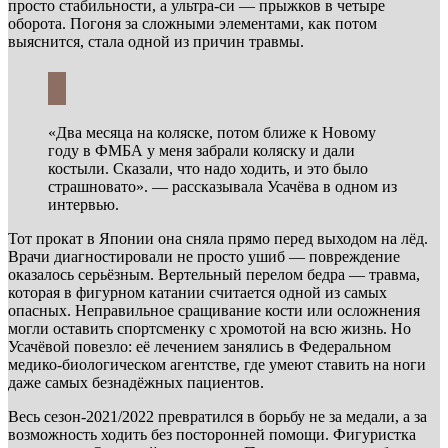
просто стабильности, а ультра-си — прыжков в четыре
оборота. Погоня за сложными элементами, как потом
выяснится, стала одной из причин травмы.
«Два месяца на коляске, потом ближе к Новому
году в ФМБА у меня забрали коляску и дали
костыли. Сказали, что надо ходить, и это было
страшновато». — рассказывала Усачёва в одном из
интервью.
Тот прокат в Японии она сняла прямо перед выходом на лёд.
Врачи диагностировали не просто ушиб — повреждение
оказалось серьёзным. Вертельный перелом бедра — травма,
которая в фигурном катании считается одной из самых
опасных. Неправильное сращивание кости или осложнения
могли оставить спортсменку с хромотой на всю жизнь. Но
Усачёвой повезло: её лечением занялись в Федеральном
медико-биологическом агентстве, где умеют ставить на ноги
даже самых безнадёжных пациентов.
Весь сезон-2021/2022 превратился в борьбу не за медали, а за
возможность ходить без посторонней помощи. Фигуристка