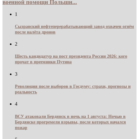
военной помощи Польши...
1
Сызранский нефтеперерабатывающий завод охвачен огнём
после налёта дронов
2
Шесть кандидатур на пост президента России 2026: кого
прочат в преемники Путина
3
Революция после выборов в Госдуму: страхи, прогнозы и
реальность
4
ВСУ атаковали Бердянск в ночь на 1 августа: Ночью в
Бердянске прогремели взрывы, после которых начался
пожар