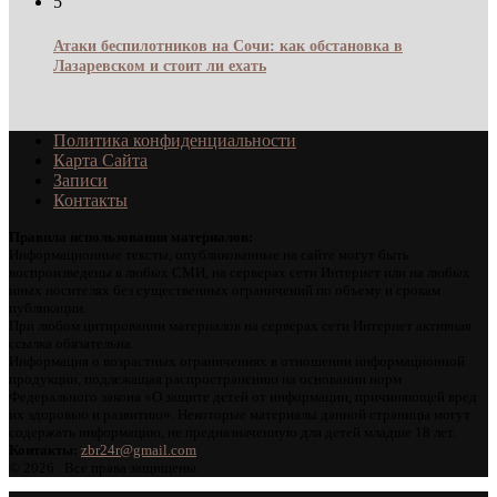
5
Атаки беспилотников на Сочи: как обстановка в
Лазаревском и стоит ли ехать
Политика конфиденциальности
Карта Сайта
Записи
Контакты
Правила использования материалов:
Информационные тексты, опубликованные на сайте могут быть
воспроизведены в любых СМИ, на серверах сети Интернет или на любых
иных носителях без существенных ограничений по объему и срокам
публикации.
При любом цитировании материалов на серверах сети Интернет активная
ссылка обязательна.
Информация о возрастных ограничениях в отношении информационной
продукции, подлежащая распространению на основании норм
Федерального закона «О защите детей от информации, причиняющей вред
их здоровью и развитию». Некоторые материалы данной страницы могут
содержать информацию, не предназначенную для детей младше 18 лет.
Контакты:
zbr24r@gmail.com
©
2026 . Все права защищены.