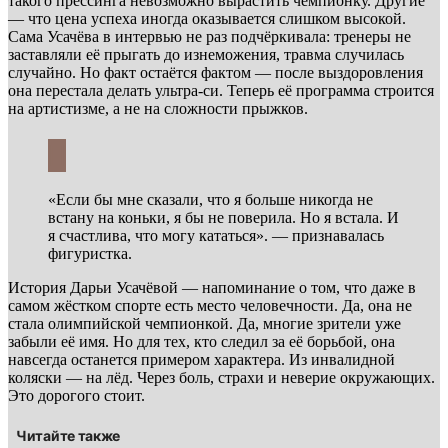
такого прессинга невозможно вырастить чемпионку. Другие
— что цена успеха иногда оказывается слишком высокой.
Сама Усачёва в интервью не раз подчёркивала: тренеры не
заставляли её прыгать до изнеможения, травма случилась
случайно. Но факт остаётся фактом — после выздоровления
она перестала делать ультра-си. Теперь её программа строится
на артистизме, а не на сложности прыжков.
«Если бы мне сказали, что я больше никогда не
встану на коньки, я бы не поверила. Но я встала. И
я счастлива, что могу кататься». — признавалась
фигуристка.
История Дарьи Усачёвой — напоминание о том, что даже в
самом жёстком спорте есть место человечности. Да, она не
стала олимпийской чемпионкой. Да, многие зрители уже
забыли её имя. Но для тех, кто следил за её борьбой, она
навсегда останется примером характера. Из инвалидной
коляски — на лёд. Через боль, страхи и неверие окружающих.
Это дорогого стоит.
Читайте также