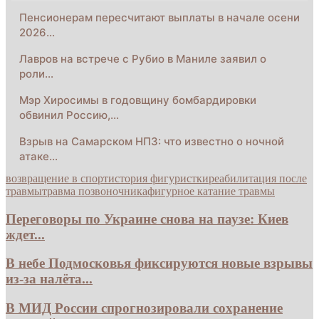
Пенсионерам пересчитают выплаты в начале осени
2026…
Лавров на встрече с Рубио в Маниле заявил о
роли…
Мэр Хиросимы в годовщину бомбардировки
обвинил Россию,…
Взрыв на Самарском НПЗ: что известно о ночной
атаке…
возвращение в спорт
история фигуристки
реабилитация после
травмы
травма позвоночника
фигурное катание травмы
Переговоры по Украине снова на паузе: Киев
ждет...
В небе Подмосковья фиксируются новые взрывы
из-за налёта...
В МИД России спрогнозировали сохранение