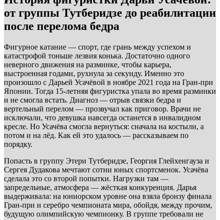
от группы Тутберидзе до реабилитации
после перелома бедра
Фигурное катание — спорт, где грань между успехом и
катастрофой тоньше лезвия конька. Достаточно одного
неверного движения на разминке, чтобы карьера,
выстроенная годами, рухнула за секунду. Именно это
произошло с Дарьей Усачёвой в ноябре 2021 года на Гран-при
Японии. Тогда 15-летняя фигуристка упала во время разминки
и не смогла встать. Диагноз — отрыв связки бедра и
вертельный перелом — прозвучал как приговор. Врачи не
исключали, что девушка навсегда останется в инвалидном
кресле. Но Усачёва смогла вернуться: сначала на костыли, а
потом и на лёд. Как ей это удалось — рассказываем по
порядку.
Попасть в группу Этери Тутберидзе, Георгия Глейхенгауза и
Сергея Дудакова мечтают сотни юных спортсменок. Усачёва
сделала это со второй попытки. Нагрузки там —
запредельные, атмосфера — жёсткая конкуренция. Дарья
выдерживала: на юниорском уровне она взяла бронзу финала
Гран-при и серебро чемпионата мира, обойдя, между прочим,
будущую олимпийскую чемпионку. В группе требовали не