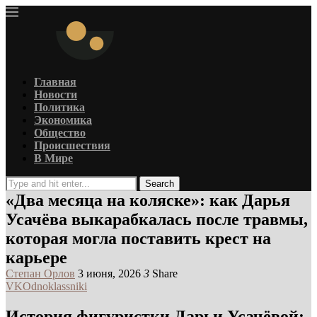
Главная
Новости
Политика
Экономика
Общество
Происшествия
В Мире
Search
«Два месяца на коляске»: как Дарья
Усачёва выкарабкалась после травмы,
которая могла поставить крест на
карьере
Степан Орлов
3 июня, 2026
3
Share
VK
Odnoklassniki
История фигуристки Дарьи Усачёвой: