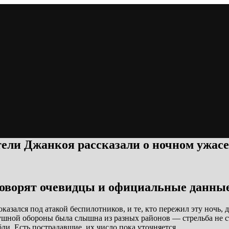
тели Джанкоя рассказали о ночном ужасе
 говорят очевидцы и официальные данны
азался под атакой беспилотников, и те, кто пережил эту ночь, д
ушной обороны была слышна из разных районов — стрельба не с
ли. Есть пострадавшие, их число пока уточняется.