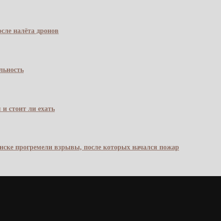
сле налёта дронов
льность
 и стоит ли ехать
янске прогремели взрывы, после которых начался пожар