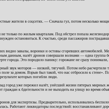
тные жители в соцсетях. — Сначала гул, потом несколько мощн
ся не только по жилым кварталам. Под обстрел попала железнодо
ынужден остановиться. К счастью, среди пассажиров пострадав
них видно завалы, воронки и остовы сгоревших автомобилей. М
ьным данным, налёт дронов совершали волнами — одна группа бе
те города. Это породило панику: горожане не сразу понимали, г
ерный звук моторов — низкий, тягучий. Потом небо расчертили 
оле за домом. Взрыв был такой, что нас отбросило к стене». По
результате которых погибли люди.
азад город уже пережил налёт, унёсший жизни пятерых мирных ж
т граждан к бдительности и не выходить на улицу во время объ
ронов для экспертизы. Предварительно, использовались беспило
лась. Работают ликвидаторы последствий: восстанавливают дор