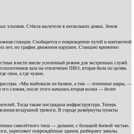
ых хлопков. Стёкла вылетели в нескольких домах. Земля
рожная станция. Сообщается о повреждении путей и контактной
ших нет, но график движения нарушен. Станцию временно
естные власти ввели усиленный режим для экстренных служб.
спилотников шла на отвлечение ПВО, вторая била по целям.
де свои, а где чужие.
трассеры. «Мы выбежали на балкон, а там — огненные шары, —
 его словам, после этого началась вторая волна — более
ителей. Тогда также пострадала инфраструктура. Теперь
явления воздушной тревоги. В городе развёрнуты пункты
тники самолётного типа — дальние, с большой боевой частью.
оги, укрепляют повреждённые здания, разбирают завалы.