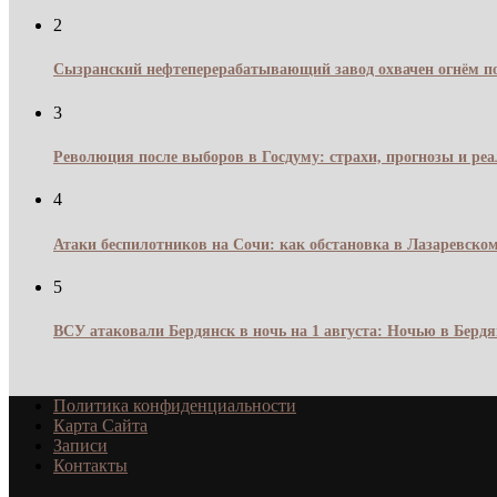
2
Сызранский нефтеперерабатывающий завод охвачен огнём по
3
Революция после выборов в Госдуму: страхи, прогнозы и реа
4
Атаки беспилотников на Сочи: как обстановка в Лазаревском
5
ВСУ атаковали Бердянск в ночь на 1 августа: Ночью в Берд
Политика конфиденциальности
Карта Сайта
Записи
Контакты