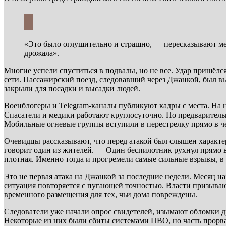
«Это было оглушительно и страшно, — пересказывают мес
дрожала».
Многие успели спуститься в подвалы, но не все. Удар пришёл
сети. Пассажирский поезд, следовавший через Джанкой, был в
закрыли для посадки и высадки людей.
Военблогеры и Telegram-каналы публикуют кадры с места. На 
Спасатели и медики работают круглосуточно. По предварител
Мобильные огневые группы вступили в перестрелку прямо в чер
Очевидцы рассказывают, что перед атакой был слышен характ
говорит один из жителей. — Один беспилотник рухнул прямо в п
плотная. Именно тогда и прогремели самые сильные взрывы, в 
Это не первая атака на Джанкой за последние недели. Месяц н
ситуация повторяется с пугающей точностью. Власти призываю
временного размещения для тех, чьи дома повреждены.
Следователи уже начали опрос свидетелей, изымают обломки д
Некоторые из них были сбиты системами ПВО, но часть прорва