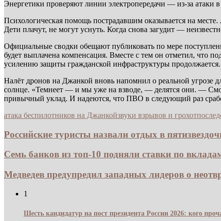
Энергетики проверяют линии электропередачи — из-за атаки в
Психологическая помощь пострадавшим оказывается на месте.
Дети плачут, не могут уснуть. Когда снова загудит — неизвес
Официальные сводки обещают публиковать по мере поступлени
будет выплачена компенсация. Вместе с тем он отметил, что п
усилению защиты гражданской инфраструктуры продолжается.
Налёт дронов на Джанкой вновь напомнил о реальной угрозе д
солнце. «Темнеет — и мы уже на взводе, — делятся они. — Смо
привычный уклад. И надеются, что ПВО в следующий раз срабо
атака беспилотников на Джанкой
звуки взрывов и грохот
послед
Российские туристы назвали отдых в пятизвездочн
Семь банков из топ-10 подняли ставки по вкладам
Медведев предупредил западных лидеров о неотвр
1
Шесть кандидатур на пост президента России 2026: кого про