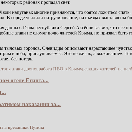
 некоторых районах пропадал свет.
 Люди напуганы: многие признаются, что боятся ложиться спа
тно». В городе усилили патрулирование, на въездах выставлены
я данных. Глава республики Сергей Аксёнов заявил, что все п
одобные атаки не сломят волю жителей Крыма, но призвал быть 
ля тыловых городов. Очевидцы описывают нарастающее чувство т
трим в небо, прислушиваемся. Это не жизнь, а выживание». Тем 
тает без потерь.
ствия атаки дронов
работа ПВО в Крыму
реакция жителей на нал
ом отеле Египта...
...
атимом наказании за...
чат в преемники Путина