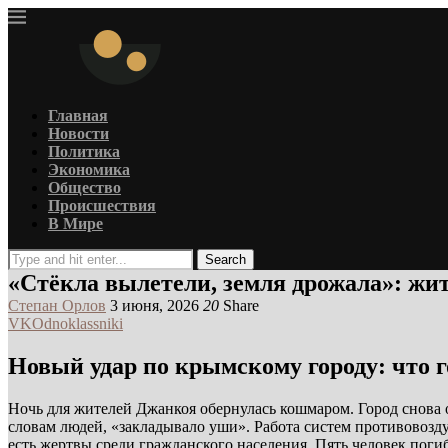
Главная
Новости
Политика
Экономика
Общество
Происшествия
В Мире
Search
«Стёкла вылетели, земля дрожала»: жи
Степан Орлов
3 июня, 2026
20
Share
VK
Odnoklassniki
Новый удар по крымскому городу: что
Ночь для жителей Джанкоя обернулась кошмаром. Город снова ок
словам людей, «закладывало уши». Работа систем противовозд
есть жертвы среди гражданского населения. Пять человек погиб