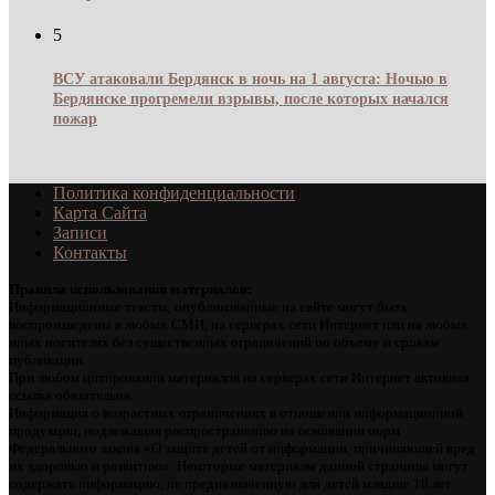
5
ВСУ атаковали Бердянск в ночь на 1 августа: Ночью в
Бердянске прогремели взрывы, после которых начался
пожар
Политика конфиденциальности
Карта Сайта
Записи
Контакты
Правила использования материалов:
Информационные тексты, опубликованные на сайте могут быть
воспроизведены в любых СМИ, на серверах сети Интернет или на любых
иных носителях без существенных ограничений по объему и срокам
публикации.
При любом цитировании материалов на серверах сети Интернет активная
ссылка обязательна.
Информация о возрастных ограничениях в отношении информационной
продукции, подлежащая распространению на основании норм
Федерального закона «О защите детей от информации, причиняющей вред
их здоровью и развитию». Некоторые материалы данной страницы могут
содержать информацию, не предназначенную для детей младше 18 лет.