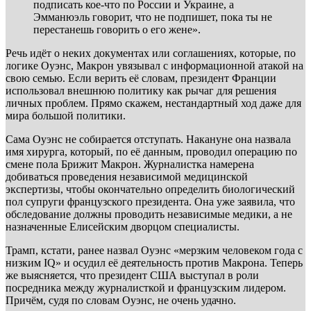
подписать кое-что по России и Украине, а
Эмманюэль говорит, что не подпишет, пока ты не
перестанешь говорить о его жене».
Речь идёт о неких документах или соглашениях, которые, по
логике Оуэнс, Макрон увязывал с информационной атакой на
свою семью. Если верить её словам, президент Франции
использовал внешнюю политику как рычаг для решения
личных проблем. Прямо скажем, нестандартный ход даже для
мира большой политики.
Сама Оуэнс не собирается отступать. Накануне она назвала
имя хирурга, который, по её данным, проводил операцию по
смене пола Брижит Макрон. Журналистка намерена
добиваться проведения независимой медицинской
экспертизы, чтобы окончательно определить биологический
пол супруги французского президента. Она уже заявила, что
обследование должны проводить независимые медики, а не
назначенные Елисейским дворцом специалисты.
Трамп, кстати, ранее назвал Оуэнс «мерзким человеком года с
низким IQ» и осудил её деятельность против Макрона. Теперь
же выясняется, что президент США выступал в роли
посредника между журналисткой и французским лидером.
Причём, судя по словам Оуэнс, не очень удачно.