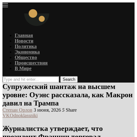
Главная
Новости
Политика
Экономика
Общество
Происшествия
В Мире
Search
Супружеский шантаж на высшем
уровне: Оуэнс рассказала, как Макрон
давил на Трампа
Степан Орлов
3 июня, 2026
5
Share
VK
Odnoklassniki
Журналистка утверждает, что
президент Франции торговал