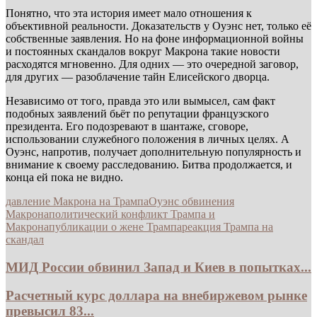
Понятно, что эта история имеет мало отношения к
объективной реальности. Доказательств у Оуэнс нет, только её
собственные заявления. Но на фоне информационной войны
и постоянных скандалов вокруг Макрона такие новости
расходятся мгновенно. Для одних — это очередной заговор,
для других — разоблачение тайн Елисейского дворца.
Независимо от того, правда это или вымысел, сам факт
подобных заявлений бьёт по репутации французского
президента. Его подозревают в шантаже, сговоре,
использовании служебного положения в личных целях. А
Оуэнс, напротив, получает дополнительную популярность и
внимание к своему расследованию. Битва продолжается, и
конца ей пока не видно.
давление Макрона на Трампа
Оуэнс обвинения
Макрона
политический конфликт Трампа и
Макрона
публикации о жене Трампа
реакция Трампа на
скандал
МИД России обвинил Запад и Киев в попытках...
Расчетный курс доллара на внебиржевом рынке
превысил 83...