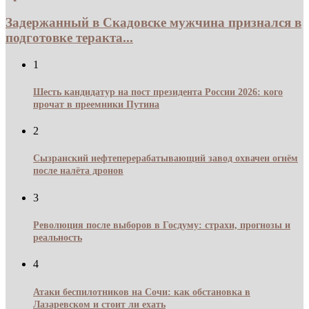
Задержанный в Скадовске мужчина признался в
подготовке теракта...
1
Шесть кандидатур на пост президента России 2026: кого
прочат в преемники Путина
2
Сызранский нефтеперерабатывающий завод охвачен огнём
после налёта дронов
3
Революция после выборов в Госдуму: страхи, прогнозы и
реальность
4
Атаки беспилотников на Сочи: как обстановка в
Лазаревском и стоит ли ехать