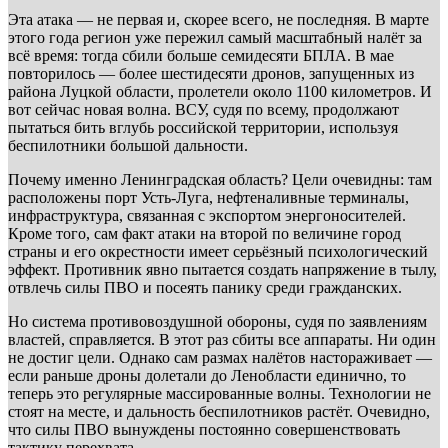
Эта атака — не первая и, скорее всего, не последняя. В марте
этого года регион уже пережил самый масштабный налёт за
всё время: тогда сбили больше семидесяти БПЛА. В мае
повторилось — более шестидесяти дронов, запущенных из
района Луцкой области, пролетели около 1100 километров. И
вот сейчас новая волна. ВСУ, судя по всему, продолжают
пытаться бить вглубь российской территории, используя
беспилотники большой дальности.
Почему именно Ленинградская область? Цели очевидны: там
расположены порт Усть-Луга, нефтеналивные терминалы,
инфраструктура, связанная с экспортом энергоносителей.
Кроме того, сам факт атаки на второй по величине город
страны и его окрестности имеет серьёзный психологический
эффект. Противник явно пытается создать напряжение в тылу,
отвлечь силы ПВО и посеять панику среди гражданских.
Но система противовоздушной обороны, судя по заявлениям
властей, справляется. В этот раз сбиты все аппараты. Ни один
не достиг цели. Однако сам размах налётов настораживает —
если раньше дроны долетали до Ленобласти единично, то
теперь это регулярные массированные волны. Технологии не
стоят на месте, и дальность беспилотников растёт. Очевидно,
что силы ПВО вынуждены постоянно совершенствовать
тактику перехвата.