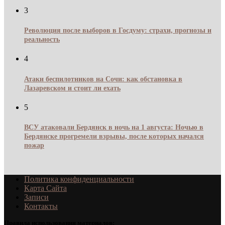
3
Революция после выборов в Госдуму: страхи, прогнозы и
реальность
4
Атаки беспилотников на Сочи: как обстановка в
Лазаревском и стоит ли ехать
5
ВСУ атаковали Бердянск в ночь на 1 августа: Ночью в
Бердянске прогремели взрывы, после которых начался
пожар
Политика конфиденциальности
Карта Сайта
Записи
Контакты
Правила использования материалов: