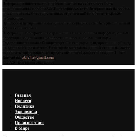
Информационные тексты, опубликованные на сайте могут быть
воспроизведены в любых СМИ, на серверах сети Интернет или на любых
иных носителях без существенных ограничений по объему и срокам
публикации.
При любом цитировании материалов на серверах сети Интернет активная
ссылка обязательна.
Информация о возрастных ограничениях в отношении информационной
продукции, подлежащая распространению на основании норм
Федерального закона «О защите детей от информации, причиняющей вред
их здоровью и развитию». Некоторые материалы данной страницы могут
содержать информацию, не предназначенную для детей младше 18 лет.
Контакты:
zbr24r@gmail.com
©
2026 . Все права защищены.
Главная
Новости
Политика
Экономика
Общество
Происшествия
В Мире