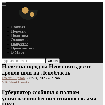
Главная
Новости
Политика
Экономика
Общество
Происшествия
В Мире
Search
Налёт на город на Неве: пятьдесят
дронов шли на Ленобласть
Степан Орлов
3 июня, 2026
16
Share
VK
Odnoklassniki
Губернатор сообщил о полном
уничтожении беспилотников силами
ПВО