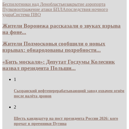
Беспилотники над Ленобластью
закрытие аэропорта
Пулково
отражение атаки БПЛА
последствия ночного
удара
Система ПВО
Жители Воронежа рассказали о звуках взрыва
на фоне...
Жители Подмосковья сообщили о новых
взрывах: обнародованы подробности...
«Бить москаля»: Депутат Госдумы Колесник
назвал президента Польши...
1
Сызранский нефтеперерабатывающий завод охвачен огнём
после налёта дронов
2
Шесть кандидатур на пост президента России 2026: кого
прочат в преемники Путина