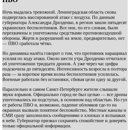
Ночь выдалась тревожной. Ленинградская область снова
подверглась массированной атаке с воздуха. По данным
губернатора Александра Дрозденко, в регион зашли пятьдесят
украинских беспилотников. Все они, по его словам, были
перехвачены и уничтожены средствами противовоздушной
обороны. Жертв и разрушений на земле, предварительно, нет
— ПВО сработала чётко.
Но динамика налёта говорит о том, что противник наращивал
усилия по ходу атаки. Около шести утра Дрозденко отчитался
об уничтожении тридцати дронов. А уже через час цифра
подскочила до пятидесяти. Интенсивность возросла в полтора
раза — за короткое время волна беспилотников усилилась.
Военные работали без остановки, сбивая цели одну за другой.
Параллельно в самом Санкт-Петербурге жители слышали
звуки взрывов. Официально город не был целью — все дроны
уничтожались на подступах, в основном над областью. Но гул
от работы ПВО и, возможно, падение обломков где-то на
окраинах вызвали понятное беспокойство. Местные каналы и
СМИ сразу заполнились сообщениями о хлопках и вспышках
в небе. Губернатор призвал сохранять спокойствие и доверять
только официальной информации.