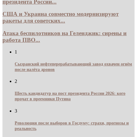
президента России...
США и Украина совместно модернизируют
ракеты для советских...
Атака беспилотников на Геленджик: сирены и
работа ПВО...
1
Сызранский нефтеперерабатывающий завод охвачен огнём
после налёта дронов
2
Шесть кандидатур на пост президента России 2026: кого
прочат в преемники Путина
3
Революция после выборов в Госдуму: страхи, прогнозы и
реальность