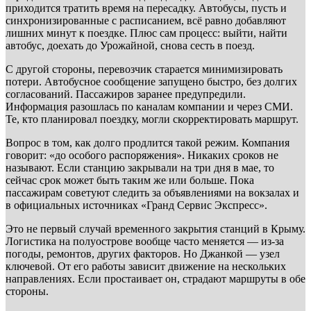
приходится тратить время на пересадку. Автобусы, пусть и
синхронизированные с расписанием, всё равно добавляют
лишних минут к поездке. Плюс сам процесс: выйти, найти
автобус, доехать до Урожайной, снова сесть в поезд.
С другой стороны, перевозчик старается минимизировать
потери. Автобусное сообщение запущено быстро, без долгих
согласований. Пассажиров заранее предупредили.
Информация разошлась по каналам компании и через СМИ.
Те, кто планировал поездку, могли скорректировать маршрут.
Вопрос в том, как долго продлится такой режим. Компания
говорит: «до особого распоряжения». Никаких сроков не
называют. Если станцию закрывали на три дня в мае, то
сейчас срок может быть таким же или больше. Пока
пассажирам советуют следить за объявлениями на вокзалах и
в официальных источниках «Гранд Сервис Экспресс».
Это не первый случай временного закрытия станций в Крыму.
Логистика на полуострове вообще часто меняется — из-за
погоды, ремонтов, других факторов. Но Джанкой — узел
ключевой. От его работы зависит движение на нескольких
направлениях. Если простаивает он, страдают маршруты в обе
стороны.