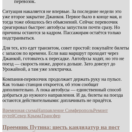
перевозок.
Ситуация накаляется не впервые. За последние недели это
уже второе закрытие Джанкоя. Первое было в конце мая, и
тогда тоже обошлось без объяснений. Сейчас перевозчик
среагировал быстрее: автобусы запустили почти сразу. Но
причины остаются за кадром. Пассажирам остаётся только
подстраиваться.
Для тех, кто едет транзитом, совет простой: покупайте билеты
с запасом по времени. Если ваш маршрут проходит через
Джанкой, готовьтесь к пересадке. Автобусы ходят, но это не
поезд — скорость ниже, дорога дольше. Зато довезут до
Урожайной, а там уже электричка.
Компания-перевозчик продолжает держать руку на пульсе.
Как только станция откроется, об этом сообщат
дополнительно. А пока автобусы — единственный способ
добраться до нужного направления. И да, билеты на поезда
остаются действительными: доплачивать не придётся.
Временная схема
Направление Симферополь
Ремонт
путей
Север Крыма
Трансфер
Преемник Путина: шесть кандидатур на пост