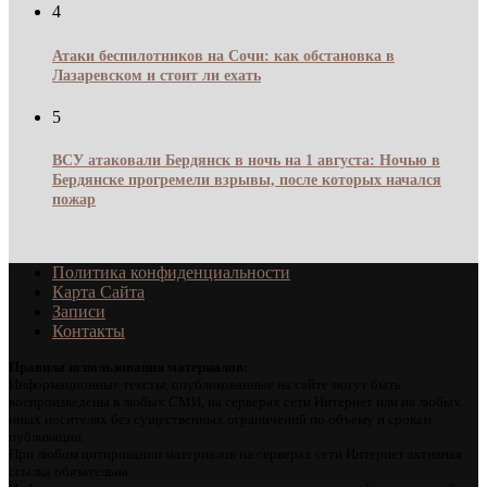
4
Атаки беспилотников на Сочи: как обстановка в
Лазаревском и стоит ли ехать
5
ВСУ атаковали Бердянск в ночь на 1 августа: Ночью в
Бердянске прогремели взрывы, после которых начался
пожар
Политика конфиденциальности
Карта Сайта
Записи
Контакты
Правила использования материалов:
Информационные тексты, опубликованные на сайте могут быть
воспроизведены в любых СМИ, на серверах сети Интернет или на любых
иных носителях без существенных ограничений по объему и срокам
публикации.
При любом цитировании материалов на серверах сети Интернет активная
ссылка обязательна.