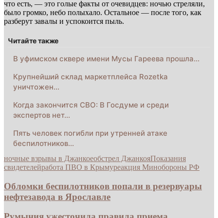
что есть, — это голые факты от очевидцев: ночью стреляли,
было громко, небо полыхало. Остальное — после того, как
разберут завалы и успокоится пыль.
Читайте также
В уфимском сквере имени Мусы Гареева прошла…
Крупнейший склад маркетплейса Rozetka
уничтожен…
Когда закончится СВО: В Госдуме и среди
экспертов нет…
Пять человек погибли при утренней атаке
беспилотников…
ночные взрывы в Джанкое
обстрел Джанкоя
Показания
свидетелей
работа ПВО в Крыму
реакция Минобороны РФ
Обломки беспилотников попали в резервуары
нефтезавода в Ярославле
Румыния ужесточила правила приема