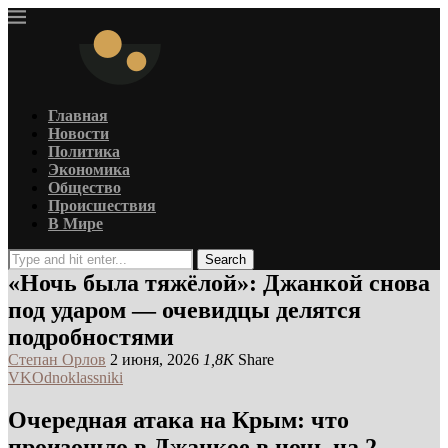
Главная
Новости
Политика
Экономика
Общество
Происшествия
В Мире
Search
«Ночь была тяжёлой»: Джанкой снова
под ударом — очевидцы делятся
подробностями
Степан Орлов
2 июня, 2026
1,8K
Share
VK
Odnoklassniki
Очередная атака на Крым: что
произошло в Джанкое в ночь на 2