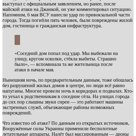
выступал с официальным заявлением, но ранее, после
майской атаки на Джанкой, он уже комментировал ситуацию.
Напомним, 6 мая ВСУ нанесли удар по привокзальной части
города. Тогда погибли пять человек, были повреждены жилой
дом, гостиница и гражданская инфраструктура.
«Соседний дом попал под удар. Мы выбежали на
улицу, кругом осколки, стёкла выбиты. Страшно
было», — вспоминала та же жительница после
атаки в начале мая.
Нынешняя ночь, по предварительным данным, тоже обошлась
без разрушений жилых домов в центре, но люди всё равно
напуганы. Многие провели ночь в коридорах и подвалах. Кто-
то уехал к родственникам в соседние сёла. На улицах города
до сих пор слышны звуки сирен — это работают машины
экстренных служб, объезжающие районы возможных
повреждений.
Что известно об атаке? По данным из открытых источников,
Вооружённые силы Украины применили беспилотные
летательные аппараты. Налёт был массированным — дроны