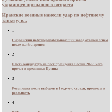
украинцев призывного возраста
Иранские военные нанесли удар по нефтяному
танкеру в...
1
Сызранский нефтеперерабатывающий завод охвачен огнём
после налёта дронов
2
Шесть кандидатур на пост президента России 2026: кого
прочат в преемники Путина
3
Революция после выборов в Госдуму: страхи, прогнозы и
реальность
4