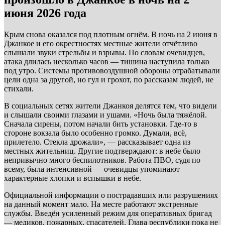
июня 2026 года
Крым снова оказался под плотным огнём. В ночь на 2 июня в
Джанкое и его окрестностях местные жители отчётливо
слышали звуки стрельбы и взрывы. По словам очевидцев,
атака длилась несколько часов — тишина наступила только
под утро. Системы противовоздушной обороны отрабатывали
цели одна за другой, но гул и грохот, по рассказам людей, не
стихали.
В социальных сетях жители Джанкоя делятся тем, что видели
и слышали своими глазами и ушами. «Ночь была тяжёлой.
Сначала сирены, потом начали бить установки. Где-то в
стороне вокзала было особенно громко. Думали, всё,
прилетело. Стекла дрожали», — рассказывает одна из
местных жительниц. Другие подтверждают: в небе было
непривычно много беспилотников. Работа ПВО, судя по
всему, была интенсивной — очевидцы упоминают
характерные хлопки и вспышки в небе.
Официальной информации о пострадавших или разрушениях
на данный момент мало. На месте работают экстренные
службы. Введён усиленный режим для оперативных бригад
— медиков, пожарных, спасателей. Глава республики пока не