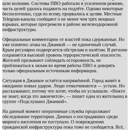
шли волнами. Системы ПВО работали в усиленном режиме,
часть целей удалось подавить на подлёте. Однако некоторые
беспилотники, судя по всему, прорвались к целям. Местные
Telegram-каналы сообщают о не менее чем трёх мощных
взрывах, которые прогремели в районе железнодорожной
инфраструктуры.
Официальные комментарии от властей пока сдержанные. Но
уже понятно: атака на Джанкой — не единичный случай.
Крым регулярно подвергается обстрелам и налётам. В регионе
сохраняется высокий уровень террористической опасности.
Жителей призывают соблюдать осторожность, не
приближаться к окнам во время работы ПВО и доверять
только официальным источникам информации.
Ситуация в Джанкое остаётся напряжённой. Город живёт в
ожидании новых ударов. Люди отмалчиваются — устали. Но
рассказывают, потому что хотят, чтобы их услышали. «Никто
не знает, когда это закончится», — пишет одна из жительниц в
группе «Подслушано Джанкой».
На данный момент оперативные службы продолжают
обследование территории. Данных о пострадавших среди
мирного населения не поступало. О повреждениях
гражданской инфраструктуры пока тоже не сообщается. Всё,