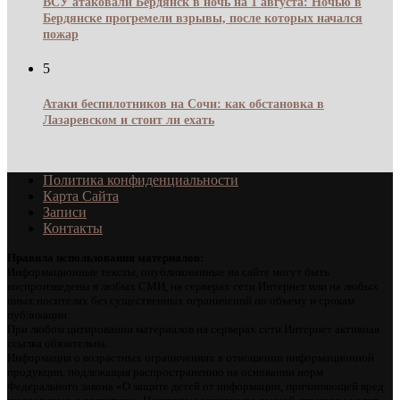
ВСУ атаковали Бердянск в ночь на 1 августа: Ночью в
Бердянске прогремели взрывы, после которых начался
пожар
5
Атаки беспилотников на Сочи: как обстановка в
Лазаревском и стоит ли ехать
Политика конфиденциальности
Карта Сайта
Записи
Контакты
Правила использования материалов:
Информационные тексты, опубликованные на сайте могут быть
воспроизведены в любых СМИ, на серверах сети Интернет или на любых
иных носителях без существенных ограничений по объему и срокам
публикации.
При любом цитировании материалов на серверах сети Интернет активная
ссылка обязательна.
Информация о возрастных ограничениях в отношении информационной
продукции, подлежащая распространению на основании норм
Федерального закона «О защите детей от информации, причиняющей вред