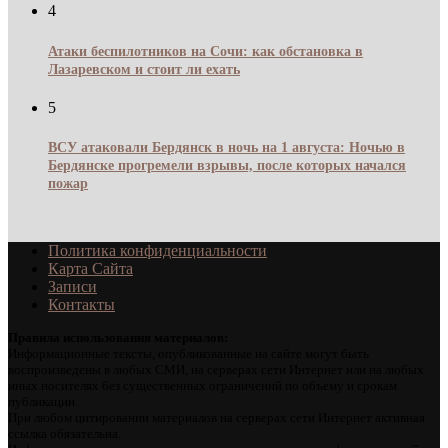
4
Атаки беспилотников на Сочи: как обстановка в
Лазаревском и стоит ли ехать
5
ВСУ атаковали Бердянск в ночь на 1 августа: Ночью в
Бердянске прогремели взрывы, после которых начался
пожар
Политика конфиденциальности
Карта Сайта
Записи
Контакты
Правила использования материалов:
Информационные тексты, опубликованные на сайте могут быть
воспроизведены в любых СМИ, на серверах сети Интернет или на любых
иных носителях без существенных ограничений по объему и срокам
публикации.
При любом цитировании материалов на серверах сети Интернет активная
ссылка обязательна.