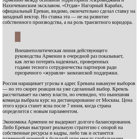
Нахичеванским эксклавом. «Отдав» Нагорный Карабах,
официальный Ереван, видимо, окончательно сделал ставку на
западный вектор. Но ставка эта — не на развитие
собственного производства, а на роль транзитного коридора.
Внешнеполитическая линия действующего
руководства Армении в очередной раз показывает,
как легко потерять надежных, проверенных
годами тесного сотрудничества партнеров ради
призрачного «журавля» заокеанской поддержки.
Россия наращивает угрозы в адрес Еревана накануне выборов
— но это скорее реакция на уже сделанный выбор. Кремль
рассчитывает на смену власти, но очевидно, что нынешняя
команда выбрала курс на дистанцирование от Москвы. Цена
этого курса станет ясна после 7 июня, когда страна
определится с новым парламентом.
Экономика Армении не выдержит долгого балансирования.
Либо Ереван выстроит реальную стратегию с опорой на
собственные ресурсы и кадры, либо так и останется
разменной монетой в большой игре между глобальными