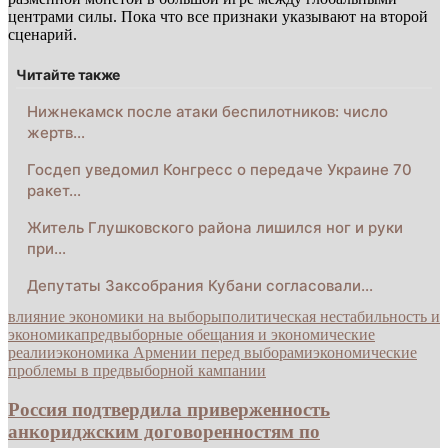
центрами силы. Пока что все признаки указывают на второй
сценарий.
Читайте также
Нижнекамск после атаки беспилотников: число
жертв…
Госдеп уведомил Конгресс о передаче Украине 70
ракет…
Житель Глушковского района лишился ног и руки
при…
Депутаты Заксобрания Кубани согласовали…
влияние экономики на выборы
политическая нестабильность и
экономика
предвыборные обещания и экономические
реалии
экономика Армении перед выборами
экономические
проблемы в предвыборной кампании
Россия подтвердила приверженность
анкориджским договоренностям по