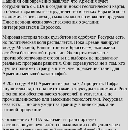
Пашинян одновременно заявляет, что Армения будет
сотрудничать с США в создании новой геологической карты,
и обещает «развивать сотрудничество в рамках Евразийского
экономического союза до максимально возможного предела».
Плюс периодически звучат заявления о желании
интегрироваться в Евросоюз.
Мировая история таких кульбитов не одобряет. Ресурсы есть,
но политическая воля распыляется. Пока Ереван лавирует
между Москвой, Вашингтоном и Брюсселем, экономика
остаётся без внятной стратегии. Эксперты отмечают:
противоборствующие стороны на выборах не предлагают
реальных программ развития. Они соревнуются не в том, кто
лучше поднимет страну, а в том, чьё поражение станет для
Армении меньшей катастрофой.
В 2025 году ВВП Армении вырос на 7,2 процента. Цифра
внушительная, но она не отражает структуры экономики. Рост
в основном обеспечивается торговлей и услугами, а не
промышленностью или высокими технологиями. Ресурсная
база есть — но она уходит за границу в виде сырья, а не
готовой продукции.
Соглашение с США включает и транспортную
составляющую: речь идёт о налаживании сообщения через
Армению между основной территорией Азербайджана и