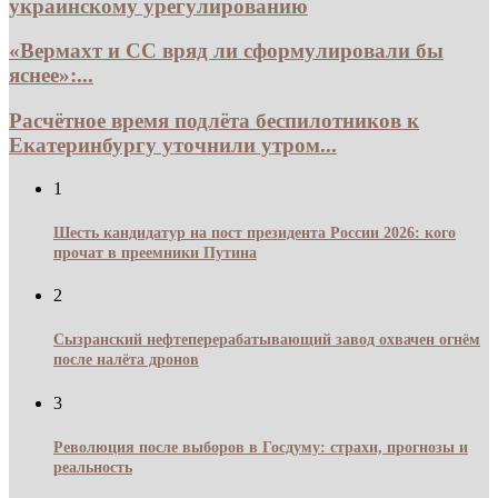
украинскому урегулированию
«Вермахт и СС вряд ли сформулировали бы
яснее»:...
Расчётное время подлёта беспилотников к
Екатеринбургу уточнили утром...
1
Шесть кандидатур на пост президента России 2026: кого
прочат в преемники Путина
2
Сызранский нефтеперерабатывающий завод охвачен огнём
после налёта дронов
3
Революция после выборов в Госдуму: страхи, прогнозы и
реальность