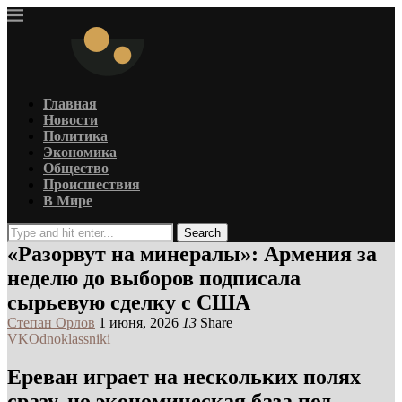
Главная
Новости
Политика
Экономика
Общество
Происшествия
В Мире
Search
«Разорвут на минералы»: Армения за
неделю до выборов подписала
сырьевую сделку с США
Степан Орлов
1 июня, 2026
13
Share
VK
Odnoklassniki
Ереван играет на нескольких полях
сразу, но экономическая база под