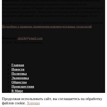
Информация о возрастных ограничениях в отношении информационной
продукции, подлежащая распространению на основании норм
Федерального закона «О защите детей от информации, причиняющей вред
их здоровью и развитию». Некоторые материалы данной страницы могут
содержать информацию, не предназначенную для детей младше 18 лет.
На информационном ресурсе применяются рекомендательные технологии.
Подробнее о правилах применения рекомендательных технологий
.
Контакты:
zbr24r@gmail.com
©
2026 . Все права защищены.
Главная
Новости
Политика
Экономика
Общество
Происшествия
В Мире
Продолжая использовать сайт, вы соглашаетесь на обработку
файлов cookie.
Хорошо