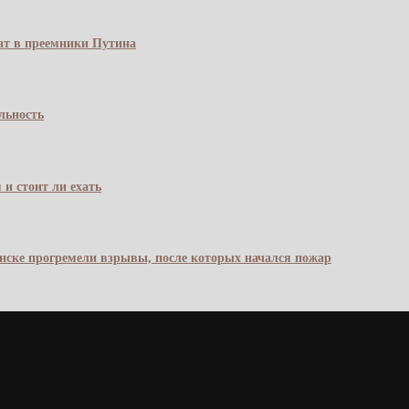
чат в преемники Путина
льность
 и стоит ли ехать
янске прогремели взрывы, после которых начался пожар