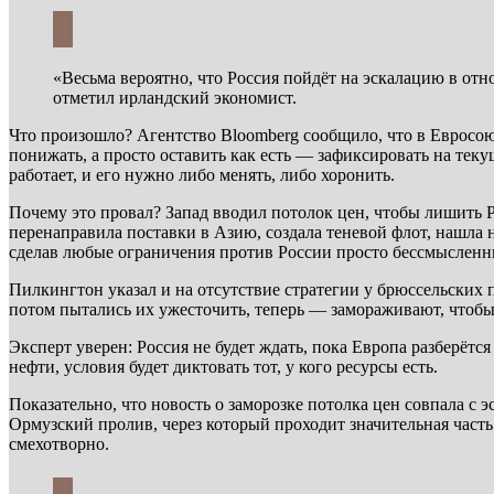
«Весьма вероятно, что Россия пойдёт на эскалацию в от
отметил ирландский экономист.
Что произошло? Агентство Bloomberg сообщило, что в Евросою
понижать, а просто оставить как есть — зафиксировать на тек
работает, и его нужно либо менять, либо хоронить.
Почему это провал? Запад вводил потолок цен, чтобы лишить Р
перенаправила поставки в Азию, создала теневой флот, нашла 
сделав любые ограничения против России просто бессмыслен
Пилкингтон указал и на отсутствие стратегии у брюссельских 
потом пытались их ужесточить, теперь — замораживают, чтобы
Эксперт уверен: Россия не будет ждать, пока Европа разберётс
нефти, условия будет диктовать тот, у кого ресурсы есть.
Показательно, что новость о заморозке потолка цен совпала 
Ормузский пролив, через который проходит значительная часть
смехотворно.