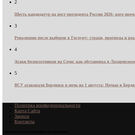
2
Шесть кандидатур на пост президента России 2026: кого про
3
Революция после выборов в Госдуму: страхи, прогнозы и реа
4
Атаки беспилотников на Сочи: как обстановка в Лазаревском
5
ВСУ атаковали Бердянск в ночь на 1 августа: Ночью в Берд
Политика конфиденциальности
Карта Сайта
Записи
Контакты
Правила использования материалов: