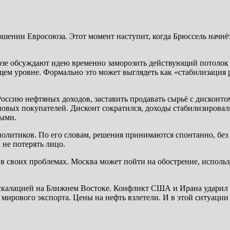
ношении Евросоюза. Этот момент наступит, когда Брюссель начнё
зе обсуждают идею временно заморозить действующий потолок ц
ущем уровне. Формально это может выглядеть как «стабилизация 
оссию нефтяных доходов, заставить продавать сырьё с дисконто
новых покупателей. Дисконт сократился, доходы стабилизировал
ными.
политиков. По его словам, решения принимаются спонтанно, без
 не потерять лицо.
я в своих проблемах. Москва может пойти на обострение, использ
с эскалацией на Ближнем Востоке. Конфликт США и Ирана ударил
 мирового экспорта. Цены на нефть взлетели. И в этой ситуаци