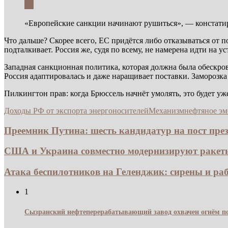
«Европейские санкции начинают рушиться», — констати
Что дальше? Скорее всего, ЕС придётся либо отказываться от п
подталкивает. Россия же, судя по всему, не намерена идти на ус
Западная санкционная политика, которая должна была обескров
Россия адаптировалась и даже наращивает поставки. Заморозка
Пилкингтон прав: когда Брюссель начнёт умолять, это будет уж
Доходы РФ от экспорта энергоносителей
Механизм
нефтяное эм
Преемник Путина: шесть кандидатур на пост прези
США и Украина совместно модернизируют ракеты 
Атака беспилотников на Геленджик: сирены и раб
1
Сызранский нефтеперерабатывающий завод охвачен огнём по