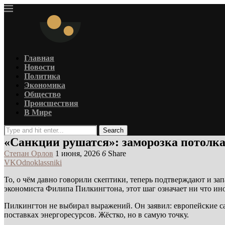
Главная
Новости
Политика
Экономика
Общество
Происшествия
В Мире
Search
«Санкции рушатся»: заморозка потолка
Степан Орлов
1 июня, 2026
6
Share
VK
Odnoklassniki
То, о чём давно говорили скептики, теперь подтверждают и з
экономиста Филипа Пилкингтона, этот шаг означает ни что ин
Пилкингтон не выбирал выражений. Он заявил: европейские са
поставках энергоресурсов. Жёстко, но в самую точку.