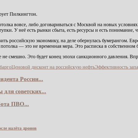
рует Пилкингтон.
отолка вовсе, либо договариваться с Москвой на новых условиях.
тупки. У неё есть рынки сбыта, есть ресурсы и есть понимание, ч
ить российскую экономику, на деле обернулась бумерангом. Евро
 потолка — это не временная мера. Это расписка в собственном 
е не смешно. Это будет конец эпохи санкционного давления. Впро
барго
Ценовой дисконт на российскую нефть
Эффективность зап
дента России...
для советских...
ота ПВО...
сле налёта дронов