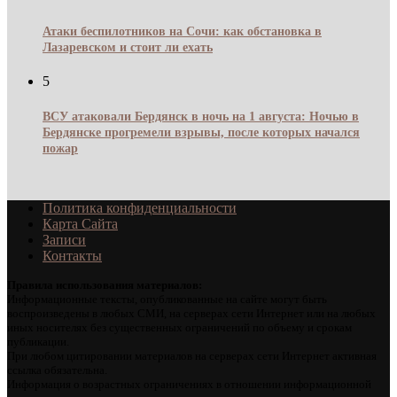
Атаки беспилотников на Сочи: как обстановка в
Лазаревском и стоит ли ехать
5
ВСУ атаковали Бердянск в ночь на 1 августа: Ночью в
Бердянске прогремели взрывы, после которых начался
пожар
Политика конфиденциальности
Карта Сайта
Записи
Контакты
Правила использования материалов:
Информационные тексты, опубликованные на сайте могут быть
воспроизведены в любых СМИ, на серверах сети Интернет или на любых
иных носителях без существенных ограничений по объему и срокам
публикации.
При любом цитировании материалов на серверах сети Интернет активная
ссылка обязательна.
Информация о возрастных ограничениях в отношении информационной