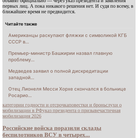
объявят официально — через указ президента и заявления
первых лиц. А пока никакого решения нет. И судя по всему, в
ближайшее время не предвидится.
Читайте также
Американцы раскупают фляжки с символикой КГБ
СССР в…
Премьер-министр Башкирии назвал главную
проблему…
Медведев заявил о полной дискредитации
западной…
Отец Лионеля Месси Хорхе скончался в больнице
Росарио…
категории годности и отсрочка
повестки и бронь
слухи о
мобилизации в РФ
указ президента о призыве
частичная
мобилизация 2026
Российские войска поразили склады
беспилотников ВСУ в четырех...