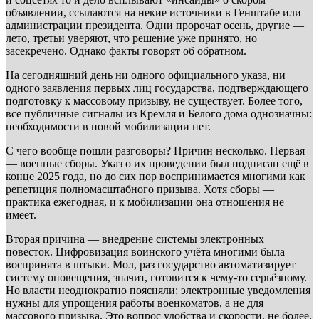
объявлении, ссылаются на некие источники в Генштабе или
администрации президента. Одни пророчат осень, другие —
лето, третьи уверяют, что решение уже принято, но
засекречено. Однако факты говорят об обратном.
На сегодняшний день ни одного официального указа, ни
одного заявления первых лиц государства, подтверждающего
подготовку к массовому призыву, не существует. Более того,
все публичные сигналы из Кремля и Белого дома однозначны:
необходимости в новой мобилизации нет.
С чего вообще пошли разговоры? Причин несколько. Первая
— военные сборы. Указ о их проведении был подписан ещё в
конце 2025 года, но до сих пор воспринимается многими как
репетиция полномасштабного призыва. Хотя сборы —
практика ежегодная, и к мобилизации она отношения не
имеет.
Вторая причина — внедрение системы электронных
повесток. Цифровизация воинского учёта многими была
воспринята в штыки. Мол, раз государство автоматизирует
систему оповещения, значит, готовится к чему-то серьёзному.
Но власти неоднократно поясняли: электронные уведомления
нужны для упрощения работы военкоматов, а не для
массового призыва. Это вопрос удобства и скорости, не более.