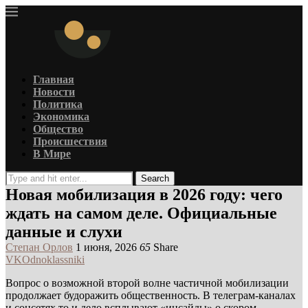
Главная
Новости
Политика
Экономика
Общество
Происшествия
В Мире
Search
Новая мобилизация в 2026 году: чего
ждать на самом деле. Официальные
данные и слухи
Степан Орлов
1 июня, 2026
65
Share
VK
Odnoklassniki
Вопрос о возможной второй волне частичной мобилизации
продолжает будоражить общественность. В телеграм-каналах
и соцсетях то и дело всплывают «инсайды» о скором