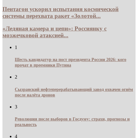
Пентагон ускорил испытания космической
системы перехвата ракет «Золотой...
«Ледяная камера и цепи»: Россиянку с
мозжечковой атаксией...
1
Шесть кандидатур на пост президента России 2026: кого
прочат в преемники Путина
2
Сызранский нефтеперерабатывающий завод охвачен огнём
после налёта дронов
3
Революция после выборов в Госдуму: страхи, прогнозы и
реальность
4