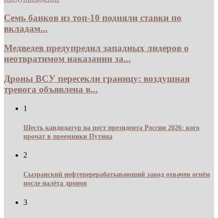
Семь банков из топ-10 подняли ставки по
вкладам...
Медведев предупредил западных лидеров о
неотвратимом наказании за...
Дроны ВСУ пересекли границу: воздушная
тревога объявлена в...
1
Шесть кандидатур на пост президента России 2026: кого
прочат в преемники Путина
2
Сызранский нефтеперерабатывающий завод охвачен огнём
после налёта дронов
3