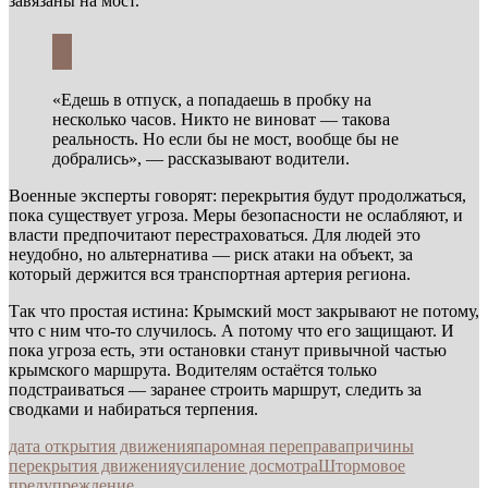
завязаны на мост.
«Едешь в отпуск, а попадаешь в пробку на
несколько часов. Никто не виноват — такова
реальность. Но если бы не мост, вообще бы не
добрались», — рассказывают водители.
Военные эксперты говорят: перекрытия будут продолжаться,
пока существует угроза. Меры безопасности не ослабляют, и
власти предпочитают перестраховаться. Для людей это
неудобно, но альтернатива — риск атаки на объект, за
который держится вся транспортная артерия региона.
Так что простая истина: Крымский мост закрывают не потому,
что с ним что-то случилось. А потому что его защищают. И
пока угроза есть, эти остановки станут привычной частью
крымского маршрута. Водителям остаётся только
подстраиваться — заранее строить маршрут, следить за
сводками и набираться терпения.
дата открытия движения
паромная переправа
причины
перекрытия движения
усиление досмотра
Штормовое
предупреждение