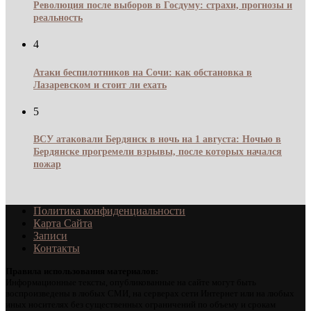
Революция после выборов в Госдуму: страхи, прогнозы и
реальность
4
Атаки беспилотников на Сочи: как обстановка в
Лазаревском и стоит ли ехать
5
ВСУ атаковали Бердянск в ночь на 1 августа: Ночью в
Бердянске прогремели взрывы, после которых начался
пожар
Политика конфиденциальности
Карта Сайта
Записи
Контакты
Правила использования материалов:
Информационные тексты, опубликованные на сайте могут быть
воспроизведены в любых СМИ, на серверах сети Интернет или на любых
иных носителях без существенных ограничений по объему и срокам