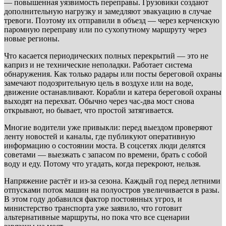
— повышенная уязвимость переправы. Грузовики создают
дополнительную нагрузку и замедляют эвакуацию в случае
тревоги. Поэтому их отправили в объезд — через керченскую
паромную переправу или по сухопутному маршруту через
новые регионы.
Что касается периодических полных перекрытий — это не
каприз и не технические неполадки. Работает система
обнаружения. Как только радары или посты береговой охраны
замечают подозрительную цель в воздухе или на воде,
движение останавливают. Корабли и катера береговой охраны
выходят на перехват. Обычно через час-два мост снова
открывают, но бывает, что простой затягивается.
Многие водители уже привыкли: перед выездом проверяют
ленту новостей и каналы, где публикуют оперативную
информацию о состоянии моста. В соцсетях люди делятся
советами — выезжать с запасом по времени, брать с собой
воду и еду. Потому что угадать, когда перекроют, нельзя.
Напряжение растёт и из-за сезона. Каждый год перед летними
отпусками поток машин на полуостров увеличивается в разы.
В этом году добавился фактор постоянных угроз, и
министерство транспорта уже заявило, что готовит
альтернативные маршруты, но пока что все сценарии