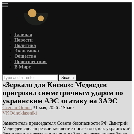
Главная
Новости
Политика
Экономика
Общество
Происшествия
В Мире
Search
«Зеркало для Киева»: Медведев
пригрозил симметричным ударом по
украинским АЭС за атаку на ЗАЭС
Степан Орлов
31 мая, 2026
2
Share
VK
Odnoklassniki
Заместитель председателя Совета безопасности РФ Дмитрий
Медведев сделал резкое заявление после того, как украинский
беспилотник врезался в машинный зал шестого энергоблока