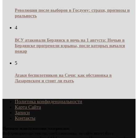
Революция после выборов в Госдуму: страхи, прогнозы и
реальность
4
ВСУ атаковали Бердянск в ночь на 1 августа: Ночью в
Бердянске прогремели взрывы, после которых начался
пожар
5
Атаки беспилотников на Сочи: как обстановка в
Лазаревском и стоит ли ехать
Политика конфиденциальности
Карта Сайта
Записи
Контакты
Правила использования материалов:
Информационные тексты, опубликованные на сайте могут быть