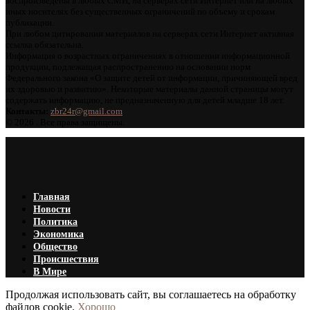
воспроизведены в любых СМИ, на серверах сети Интернет или на любых
иных носителях без существенных ограничений по объему и срокам
публикации.
При любом цитировании материалов на серверах сети Интернет активная
ссылка обязательна.
Информация о возрастных ограничениях в отношении информационной
продукции, подлежащая распространению на основании норм
Федерального закона «О защите детей от информации, причиняющей вред
их здоровью и развитию». Некоторые материалы данной страницы могут
содержать информацию, не предназначенную для детей младше 18 лет.
Контакты:
zbr24r@gmail.com
©
2026 . Все права защищены.
Главная
Новости
Политика
Экономика
Общество
Происшествия
В Мире
Продолжая использовать сайт, вы соглашаетесь на обработку
файлов cookie.
Хорошо