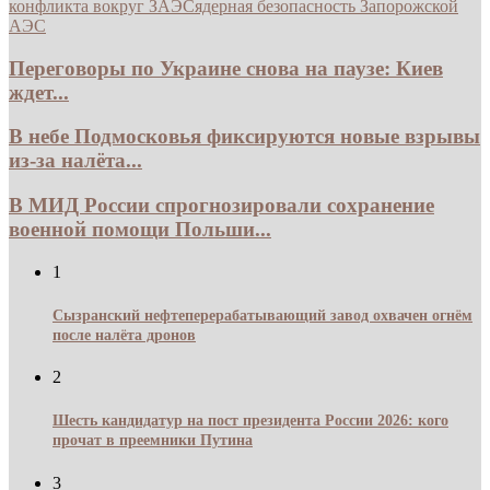
конфликта вокруг ЗАЭС
ядерная безопасность Запорожской
АЭС
Переговоры по Украине снова на паузе: Киев
ждет...
В небе Подмосковья фиксируются новые взрывы
из-за налёта...
В МИД России спрогнозировали сохранение
военной помощи Польши...
1
Сызранский нефтеперерабатывающий завод охвачен огнём
после налёта дронов
2
Шесть кандидатур на пост президента России 2026: кого
прочат в преемники Путина
3