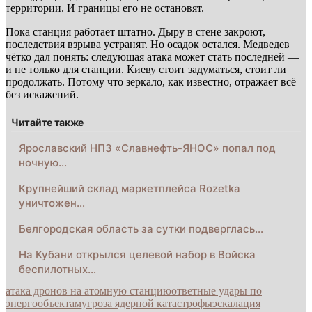
территории. И границы его не остановят.
Пока станция работает штатно. Дыру в стене закроют,
последствия взрыва устранят. Но осадок остался. Медведев
чётко дал понять: следующая атака может стать последней —
и не только для станции. Киеву стоит задуматься, стоит ли
продолжать. Потому что зеркало, как известно, отражает всё
без искажений.
Читайте также
Ярославский НПЗ «Славнефть-ЯНОС» попал под
ночную…
Крупнейший склад маркетплейса Rozetka
уничтожен…
Белгородская область за сутки подверглась…
На Кубани открылся целевой набор в Войска
беспилотных…
атака дронов на атомную станцию
ответные удары по
энергообъектам
угроза ядерной катастрофы
эскалация