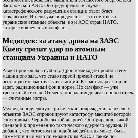
Запорожской АЭС. Он предупредил: в случае
катастрофического разрушения станции ответ будет
зеркальным. И цели уже определены — это не только
украинские атомные объекты, но и АЭС стран НАТО,
которые вовлечены в конфликт.
Медведев: за атаку дрона на ЗАЭС
Киеву грозит удар по атомным
станциям Украины и НАТО
Атака произошла в субботу. Дрон-камикадзе пробил стену
машинного зала, что стало первой прямой атакой на
основную инфраструктуру станции. К счастью, реактор не
задет, радиационный фон в норме. Но сам факт — уже
тревожный сигнал. От места попадания до реакторного отсека
— считанные метры.
Медведев подчеркнул: критические повреждения ключевых
объектов ЗАЭС спровоцируют катастрофу, масштаб которой
сопоставим с Чернобыльской аварией. Он приравнял такой
сценарий к применению тактического ядерного оружия. И
добавил, что «ответом на подобные действия может быть
симметричный удар по украинским АЭС, а также по