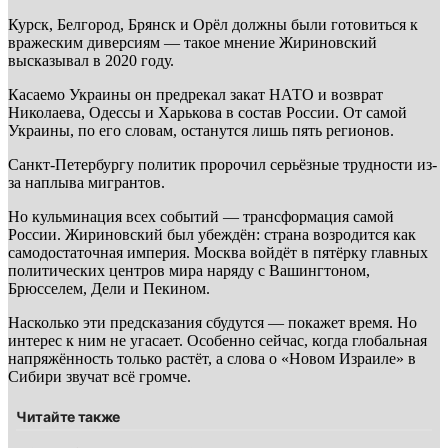
Курск, Белгород, Брянск и Орёл должны были готовиться к
вражеским диверсиям — такое мнение Жириновский
высказывал в 2020 году.
Касаемо Украины он предрекал закат НАТО и возврат
Николаева, Одессы и Харькова в состав России. От самой
Украины, по его словам, останутся лишь пять регионов.
Санкт-Петербургу политик пророчил серьёзные трудности из-
за наплыва мигрантов.
Но кульминация всех событий — трансформация самой
России. Жириновский был убеждён: страна возродится как
самодостаточная империя. Москва войдёт в пятёрку главных
политических центров мира наряду с Вашингтоном,
Брюсселем, Дели и Пекином.
Насколько эти предсказания сбудутся — покажет время. Но
интерес к ним не угасает. Особенно сейчас, когда глобальная
напряжённость только растёт, а слова о «Новом Израиле» в
Сибири звучат всё громче.
Читайте также