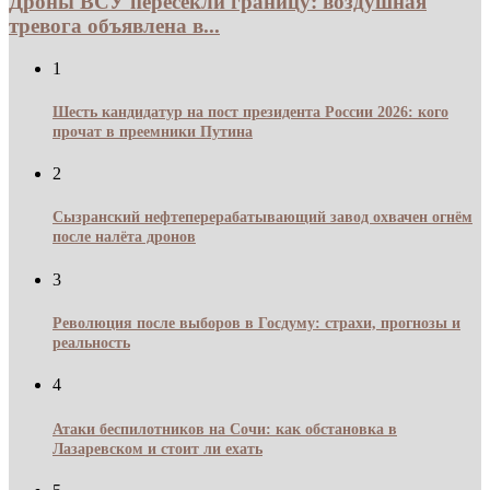
Дроны ВСУ пересекли границу: воздушная
тревога объявлена в...
1
Шесть кандидатур на пост президента России 2026: кого
прочат в преемники Путина
2
Сызранский нефтеперерабатывающий завод охвачен огнём
после налёта дронов
3
Революция после выборов в Госдуму: страхи, прогнозы и
реальность
4
Атаки беспилотников на Сочи: как обстановка в
Лазаревском и стоит ли ехать