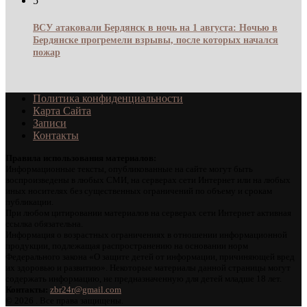
5
ВСУ атаковали Бердянск в ночь на 1 августа: Ночью в
Бердянске прогремели взрывы, после которых начался
пожар
Политика конфиденциальности
Карта Сайта
Записи
Контакты
Правила использования материалов:
Информационные тексты, опубликованные на сайте могут быть
воспроизведены в любых СМИ, на серверах сети Интернет или на любых
иных носителях без существенных ограничений по объему и срокам
публикации.
При любом цитировании материалов на серверах сети Интернет активная
ссылка обязательна.
Информация о возрастных ограничениях в отношении информационной
продукции, подлежащая распространению на основании норм
Федерального закона «О защите детей от информации, причиняющей вред
их здоровью и развитию». Некоторые материалы данной страницы могут
содержать информацию, не предназначенную для детей младше 18 лет.
Контакты:
zbr24r@gmail.com
©
2026 . Все права защищены.