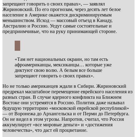
запрещают говорить о своих правах», — заявлял
Жириновский. По его прогнозам, через десять лет белое
население в Америке окажется дискриминируемым
меньшинством. Исход — массовый отъезд в Канаду,
Австралию и Россию. Уедут самые состоятельные и
предприимчивые, что на руку принимающей стороне.
«Там нет национальных окраин, но там есть
афроамериканцы, мексиканцы… которые уже
диктуют свою волю. А белым все больше
запрещают говорить о своих правах».
Но не только американцев ждали в Сибири. Жириновский
предрекал масштабное перемещение еврейского населения из
разных стран. В случае ядерного конфликта на Ближнем
Востоке они устремятся в Россию. Политик даже называл
будущую территорию «московской еврейской республикой»
— от Воронежа до Архангельска и от Перми до Петербурга.
Он не видел в этом угрозы. Напротив, считал, что Россия
аккумулирует «все мировые деньги» и «достижения
человечества», что даст ей процветание.