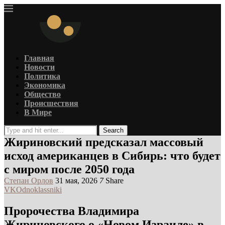
Главная
Новости
Политика
Экономика
Общество
Происшествия
В Мире
Search
Жириновский предсказал массовый
исход американцев в Сибирь: что будет
с миром после 2050 года
Степан Орлов
31 мая, 2026
7
Share
VK
Odnoklassniki
Пророчества Владимира
Жириновского о «Новом Израиле» в