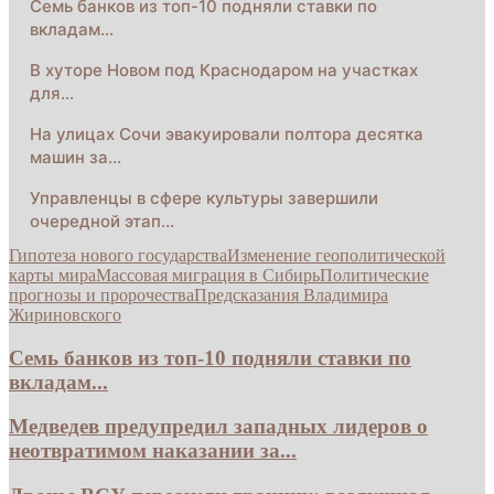
Семь банков из топ-10 подняли ставки по
вкладам…
В хуторе Новом под Краснодаром на участках
для…
На улицах Сочи эвакуировали полтора десятка
машин за…
Управленцы в сфере культуры завершили
очередной этап…
Гипотеза нового государства
Изменение геополитической
карты мира
Массовая миграция в Сибирь
Политические
прогнозы и пророчества
Предсказания Владимира
Жириновского
Семь банков из топ-10 подняли ставки по
вкладам...
Медведев предупредил западных лидеров о
неотвратимом наказании за...