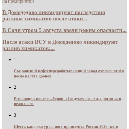
на предприятии
В Домодедово ликвидируют последствия
разлива химикатов после атаки...
В Сочи утром 5 августа ввели режим опасности...
После атаки ВСУ в Домодедово ликвидируют
разлив химикатов:...
1
Сызранский нефтеперерабатывающий завод охвачен огнём
после налёта дронов
2
Революция после выборов в Госдуму: страхи, прогнозы и
реальность
3
Шесть кандидатур на пост президента России 2026: кого