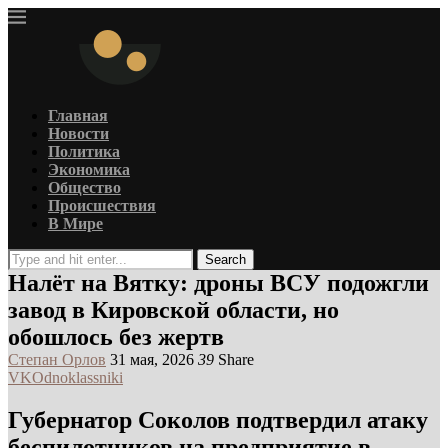
Главная
Новости
Политика
Экономика
Общество
Происшествия
В Мире
Search
Налёт на Вятку: дроны ВСУ подожгли
завод в Кировской области, но
обошлось без жертв
Степан Орлов
31 мая, 2026
39
Share
VK
Odnoklassniki
Губернатор Соколов подтвердил атаку
беспилотников на предприятие в