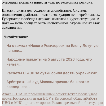
очередная попытка нанести удар по экономике региона.
Власти призывают сохранять спокойствие. Система
оповещения сработала штатно, эвакуация не потребовалась.
Губернатор пообещал держать жителей в курсе ситуации. А
пока — ночь обещает быть неспокойной. Угроза новых атак
сохраняется.
Читайте также
На съемках «Нового Ревизорро» на Елену Летучую
напали…
Народные приметы на 5 августа 2026 года: что
нельзя…
Расчеты С-400 за сутки сбили десять украинских…
Арбитражный суд Москвы признал банкротом
последнего…
Атака БПЛА на промышленный объект
Пожар после удара
дрона
Последствия атаки ВСУ в Кировской области
Работа
ПВО и МЧС при атаке дронов
Режим чрезвычайной ситуации