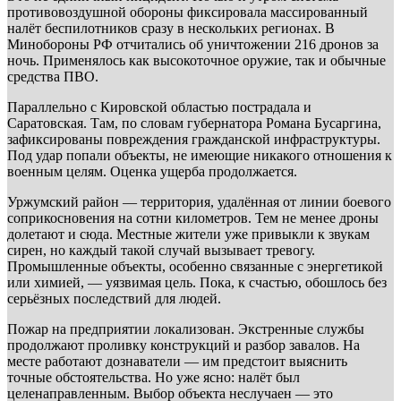
противовоздушной обороны фиксировала массированный
налёт беспилотников сразу в нескольких регионах. В
Минобороны РФ отчитались об уничтожении 216 дронов за
ночь. Применялось как высокоточное оружие, так и обычные
средства ПВО.
Параллельно с Кировской областью пострадала и
Саратовская. Там, по словам губернатора Романа Бусаргина,
зафиксированы повреждения гражданской инфраструктуры.
Под удар попали объекты, не имеющие никакого отношения к
военным целям. Оценка ущерба продолжается.
Уржумский район — территория, удалённая от линии боевого
соприкосновения на сотни километров. Тем не менее дроны
долетают и сюда. Местные жители уже привыкли к звукам
сирен, но каждый такой случай вызывает тревогу.
Промышленные объекты, особенно связанные с энергетикой
или химией, — уязвимая цель. Пока, к счастью, обошлось без
серьёзных последствий для людей.
Пожар на предприятии локализован. Экстренные службы
продолжают проливку конструкций и разбор завалов. На
месте работают дознаватели — им предстоит выяснить
точные обстоятельства. Но уже ясно: налёт был
целенаправленным. Выбор объекта неслучаен — это