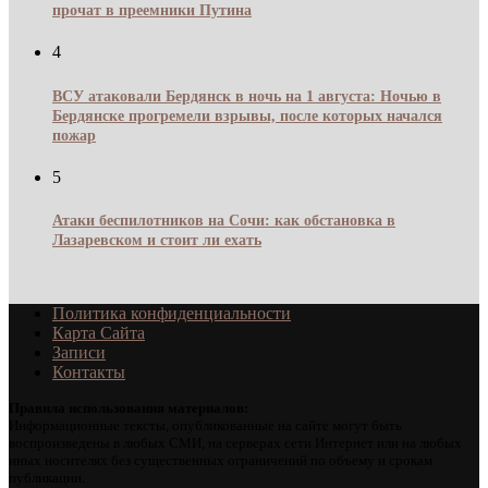
прочат в преемники Путина
4
ВСУ атаковали Бердянск в ночь на 1 августа: Ночью в
Бердянске прогремели взрывы, после которых начался
пожар
5
Атаки беспилотников на Сочи: как обстановка в
Лазаревском и стоит ли ехать
Политика конфиденциальности
Карта Сайта
Записи
Контакты
Правила использования материалов:
Информационные тексты, опубликованные на сайте могут быть
воспроизведены в любых СМИ, на серверах сети Интернет или на любых
иных носителях без существенных ограничений по объему и срокам
публикации.