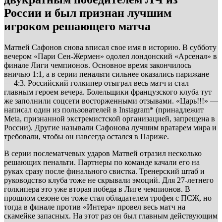
России и был признан лучшим
игроком решающего матча
Матвей Сафонов снова вписал свое имя в историю. В субботу
вечером «Пари Сен-Жермен» одолел лондонский «Арсенал» в
финале Лиги чемпионов. Основное время закончилось
вничью 1:1, а в серии пенальти сильнее оказались парижане
— 4:3. Российский голкипер отыграл весь матч и стал
главным героем вечера. Болельщики французского клуба тут
же заполнили соцсети восторженными отзывами. «Царь!!!» —
написал один из пользователей в Instagram* (принадлежит
Meta, признанной экстремистской организацией, запрещена в
России). Другие называли Сафонова лучшим вратарем мира и
требовали, чтобы он навсегда остался в Париже.
В серии послематчевых ударов Матвей отразил несколько
решающих пенальти. Партнеры по команде качали его на
руках сразу после финального свистка. Тренерский штаб и
руководство клуба тоже не скрывали эмоций. Для 27-летнего
голкипера это уже вторая победа в Лиге чемпионов. В
прошлом сезоне он тоже стал обладателем трофея с ПСЖ, но
тогда в финале против «Интера» провел весь матч на
скамейке запасных. На этот раз он был главным действующим