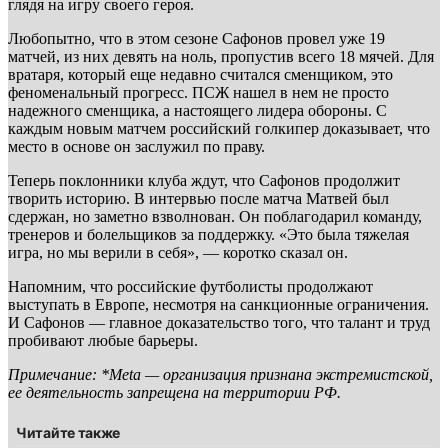
глядя на игру своего героя.
Любопытно, что в этом сезоне Сафонов провел уже 19
матчей, из них девять на ноль, пропустив всего 18 мячей. Для
вратаря, который еще недавно считался сменщиком, это
феноменальный прогресс. ПСЖ нашел в нем не просто
надежного сменщика, а настоящего лидера обороны. С
каждым новым матчем российский голкипер доказывает, что
место в основе он заслужил по праву.
Теперь поклонники клуба ждут, что Сафонов продолжит
творить историю. В интервью после матча Матвей был
сдержан, но заметно взволнован. Он поблагодарил команду,
тренеров и болельщиков за поддержку. «Это была тяжелая
игра, но мы верили в себя», — коротко сказал он.
Напомним, что российские футболисты продолжают
выступать в Европе, несмотря на санкционные ограничения.
И Сафонов — главное доказательство того, что талант и труд
пробивают любые барьеры.
Примечание: *Meta — организация признана экстремистской,
ее деятельность запрещена на территории РФ.
Читайте также