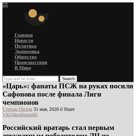
Главная
Новости
Политика
Экономика
Общество
Происшествия
В Мире
Search
«Царь»: фанаты ПСЖ на руках носили
Сафонова после финала Лиги
чемпионов
Степан Орлов
31 мая, 2026
6
Share
VK
Odnoklassniki
Российский вратарь стал первым
двукратным победителем ЛЧ из