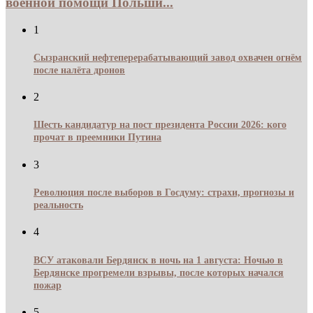
военной помощи Польши...
1
Сызранский нефтеперерабатывающий завод охвачен огнём
после налёта дронов
2
Шесть кандидатур на пост президента России 2026: кого
прочат в преемники Путина
3
Революция после выборов в Госдуму: страхи, прогнозы и
реальность
4
ВСУ атаковали Бердянск в ночь на 1 августа: Ночью в
Бердянске прогремели взрывы, после которых начался
пожар
5