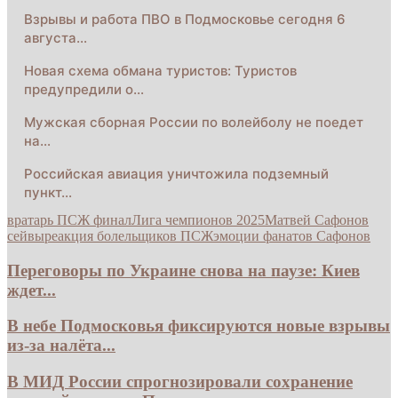
Взрывы и работа ПВО в Подмосковье сегодня 6
августа…
Новая схема обмана туристов: Туристов
предупредили о…
Мужская сборная России по волейболу не поедет
на…
Российская авиация уничтожила подземный
пункт…
вратарь ПСЖ финал
Лига чемпионов 2025
Матвей Сафонов
сейвы
реакция болельщиков ПСЖ
эмоции фанатов Сафонов
Переговоры по Украине снова на паузе: Киев
ждет...
В небе Подмосковья фиксируются новые взрывы
из-за налёта...
В МИД России спрогнозировали сохранение