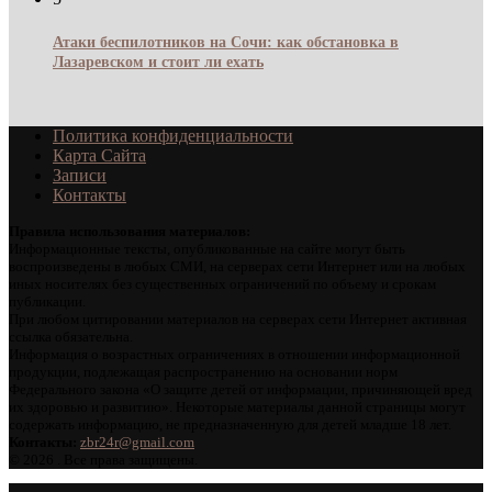
Атаки беспилотников на Сочи: как обстановка в
Лазаревском и стоит ли ехать
Политика конфиденциальности
Карта Сайта
Записи
Контакты
Правила использования материалов:
Информационные тексты, опубликованные на сайте могут быть
воспроизведены в любых СМИ, на серверах сети Интернет или на любых
иных носителях без существенных ограничений по объему и срокам
публикации.
При любом цитировании материалов на серверах сети Интернет активная
ссылка обязательна.
Информация о возрастных ограничениях в отношении информационной
продукции, подлежащая распространению на основании норм
Федерального закона «О защите детей от информации, причиняющей вред
их здоровью и развитию». Некоторые материалы данной страницы могут
содержать информацию, не предназначенную для детей младше 18 лет.
Контакты:
zbr24r@gmail.com
©
2026 . Все права защищены.