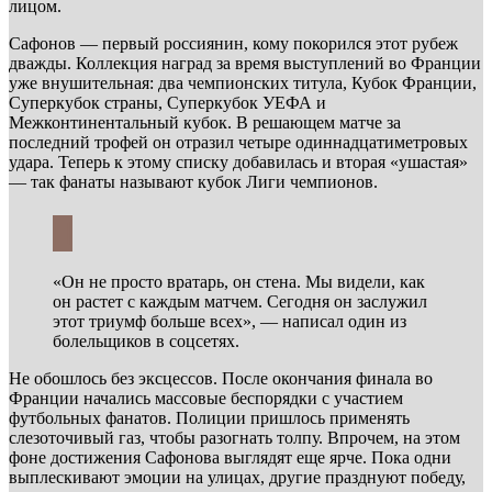
лицом.
Сафонов — первый россиянин, кому покорился этот рубеж
дважды. Коллекция наград за время выступлений во Франции
уже внушительная: два чемпионских титула, Кубок Франции,
Суперкубок страны, Суперкубок УЕФА и
Межконтинентальный кубок. В решающем матче за
последний трофей он отразил четыре одиннадцатиметровых
удара. Теперь к этому списку добавилась и вторая «ушастая»
— так фанаты называют кубок Лиги чемпионов.
«Он не просто вратарь, он стена. Мы видели, как
он растет с каждым матчем. Сегодня он заслужил
этот триумф больше всех», — написал один из
болельщиков в соцсетях.
Не обошлось без эксцессов. После окончания финала во
Франции начались массовые беспорядки с участием
футбольных фанатов. Полиции пришлось применять
слезоточивый газ, чтобы разогнать толпу. Впрочем, на этом
фоне достижения Сафонова выглядят еще ярче. Пока одни
выплескивают эмоции на улицах, другие празднуют победу,