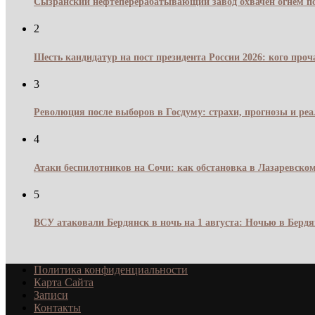
Сызранский нефтеперерабатывающий завод охвачен огнём по
2
Шесть кандидатур на пост президента России 2026: кого про
3
Революция после выборов в Госдуму: страхи, прогнозы и реа
4
Атаки беспилотников на Сочи: как обстановка в Лазаревском
5
ВСУ атаковали Бердянск в ночь на 1 августа: Ночью в Берд
Политика конфиденциальности
Карта Сайта
Записи
Контакты