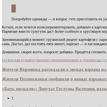
Попробуйте однажды — и вопрос «что приготовить на ужи
Кстати, если хочется поэкспериментировать, добавьте к карто
Пармезан вместо сулугуни даст более солёную и хрустящую к
Запоминающийся момент: грузинский рецепт картофеля с сырной
сама. Достал, дал постоять пять минут, нарезал — и наслаждаеш
Домашние, скорее всего, попросят добавки. Придётся готовит
грузинская кухня
грузинские специи
запекание в духовке
сыр су
Жители Воронежа рассказали о звуках взрыва на 
Жители Подмосковья сообщили о новых взрывах:
«Бить москаля»: Депутат Госдумы Колесник назв
1