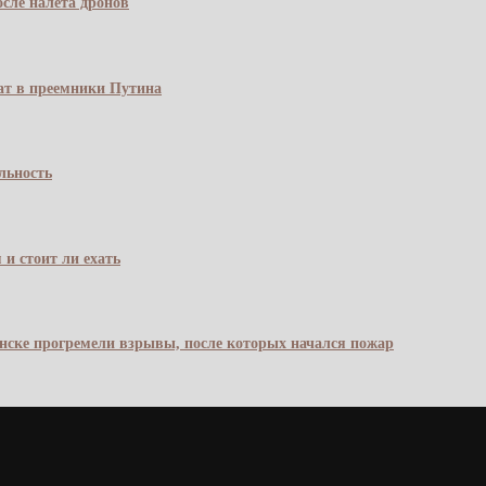
сле налёта дронов
чат в преемники Путина
льность
 и стоит ли ехать
янске прогремели взрывы, после которых начался пожар