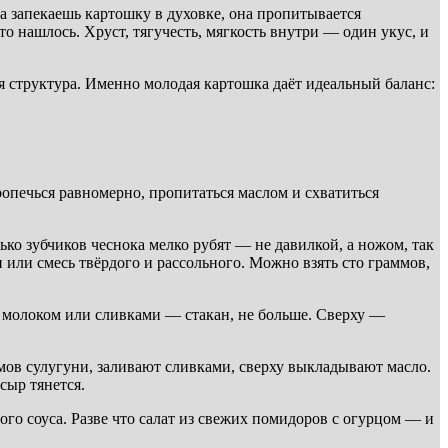
да запекаешь картошку в духовке, она пропитывается
о нашлось. Хруст, тягучесть, мягкость внутри — один укус, и
ая структура. Именно молодая картошка даёт идеальный баланс:
опечься равномерно, пропитаться маслом и схватиться
ко зубчиков чеснока мелко рубят — не давилкой, а ножом, так
 или смесь твёрдого и рассольного. Можно взять сто граммов,
 молоком или сливками — стакан, не больше. Сверху —
ммов сулугуни, заливают сливками, сверху выкладывают масло.
сыр тянется.
го соуса. Разве что салат из свежих помидоров с огурцом — и