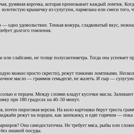
учая, румяная корочка, которая пронизывает каждый ломтик. Ког
золотистую крышечку из сулугуни, пармезана или смеси того, чт
до — одно удовольствие. Тонкая кожура, сладковатый вкус, нежн
требует долгого томления.
или слайсами, не толще полусантиметра. Тогда она успевает пр
одую можно просто скрести), режут тонкими ломтиками. Несколь
вочное масло — граммов семьдесят, не жалеть. И сыр — сулугуни
солью и перцем. Между слоями кладут кусочки масла. Заливают
овку при 180 градусах на 40–50 минут.
ая, почти пироговая версия. На кило картошки берут триста гра
иджаби режут на порции, как запеканку, и едят горячим — пока 
рниров? Она самодостаточна. Не требует мяса, рыбы или сложно
и без лишней посуды.