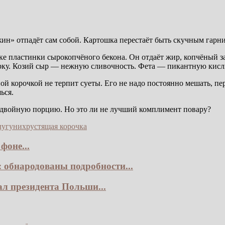
н» отпадёт сам собой. Картошка перестаёт быть скучным гарни
шке пластинки сырокопчёного бекона. Он отдаёт жир, копчёный з
орку. Козий сыр — нежную сливочность. Фета — пикантную кисл
 корочкой не терпит суеты. Его не надо постоянно мешать, пере
ься.
ь двойную порцию. Но это ли не лучший комплимент повару?
лугуни
хрустящая корочка
фоне...
 обнародованы подробности...
ал президента Польши...