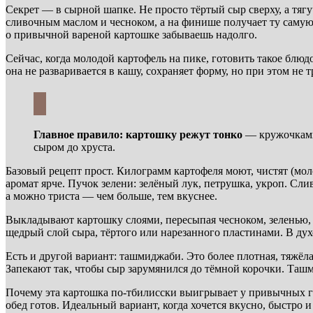
Секрет — в сырной шапке. Не просто тёртый сыр сверху, а тяг
сливочным маслом и чесноком, а на финише получает ту самую 
о привычной вареной картошке забываешь надолго.
Сейчас, когда молодой картофель на пике, готовить такое блю
она не разваривается в кашу, сохраняет форму, но при этом не 
Главное правило: картошку режут тонко
— кружочками 
сыром до хруста.
Базовый рецепт прост. Килограмм картофеля моют, чистят (мол
аромат ярче. Пучок зелени: зелёный лук, петрушка, укроп. Сли
а можно триста — чем больше, тем вкуснее.
Выкладывают картошку слоями, пересыпая чесноком, зеленью, 
щедрый слой сыра, тёртого или нарезанного пластинами. В дух
Есть и другой вариант: ташмиджаби. Это более плотная, тяжёл
Запекают так, чтобы сыр зарумянился до тёмной корочки. Ташм
Почему эта картошка по-тбилисски выигрывает у привычных га
обед готов. Идеальный вариант, когда хочется вкусно, быстро 