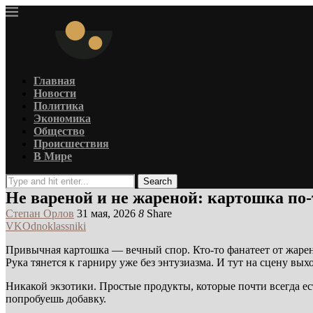
Главная
Новости
Политика
Экономика
Общество
Происшествия
В Мире
Search
Не вареной и не жареной: картошка по-
Степан Орлов
31 мая, 2026
8
Share
VK
Odnoklassniki
Привычная картошка — вечный спор. Кто-то фанатеет от жарено
Рука тянется к гарниру уже без энтузиазма. И тут на сцену вы
Никакой экзотики. Простые продукты, которые почти всегда ест
попробуешь добавку.