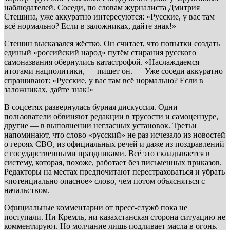
наблюдателей. Соседи, по словам журналиста Дмитрия
Стешина, уже аккуратно интересуются: «Русские, у вас там
всё нормально? Если в заложниках, дайте знак!»
Стешин высказался жёстко. Он считает, что попытки создать
единый «российский народ» путём стирания русского
самоназвания обернулись катастрофой. «Наслаждаемся
итогами нацполитики, — пишет он. — Уже соседи аккуратно
спрашивают: «Русские, у вас там всё нормально? Если в
заложниках, дайте знак!»
В соцсетях развернулась бурная дискуссия. Одни
пользователи обвиняют редакции в трусости и самоцензуре,
другие — в выполнении негласных установок. Третьи
напоминают, что слово «русский» не раз исчезало из новостей
о героях СВО, из официальных речей и даже из поздравлений
с государственными праздниками. Всё это складывается в
систему, которая, похоже, работает без письменных приказов.
Редакторы на местах предпочитают перестраховаться и убрать
«потенциально опасное» слово, чем потом объясняться с
начальством.
Официальные комментарии от пресс-служб пока не
поступали. Ни Кремль, ни казахстанская сторона ситуацию не
комментируют. Но молчание лишь подливает масла в огонь.