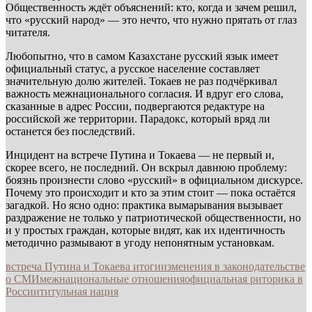
Общественность ждёт объяснений: кто, когда и зачем решил,
что «русский народ» — это нечто, что нужно прятать от глаз
читателя.
Любопытно, что в самом Казахстане русский язык имеет
официальный статус, а русское население составляет
значительную долю жителей. Токаев не раз подчёркивал
важность межнационального согласия. И вдруг его слова,
сказанные в адрес России, подвергаются редактуре на
российской же территории. Парадокс, который вряд ли
останется без последствий.
Инцидент на встрече Путина и Токаева — не первый и,
скорее всего, не последний. Он вскрыл давнюю проблему:
боязнь произнести слово «русский» в официальном дискурсе.
Почему это происходит и кто за этим стоит — пока остаётся
загадкой. Но ясно одно: практика вымарывания вызывает
раздражение не только у патриотической общественности, но
и у простых граждан, которые видят, как их идентичность
методично размывают в угоду непонятным установкам.
встреча Путина и Токаева итоги
изменения в законодательстве
о СМИ
межнациональные отношения
официальная риторика в
России
титульная нация