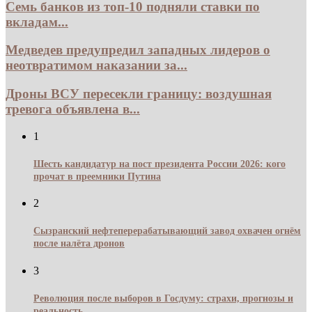
Семь банков из топ-10 подняли ставки по
вкладам...
Медведев предупредил западных лидеров о
неотвратимом наказании за...
Дроны ВСУ пересекли границу: воздушная
тревога объявлена в...
1
Шесть кандидатур на пост президента России 2026: кого
прочат в преемники Путина
2
Сызранский нефтеперерабатывающий завод охвачен огнём
после налёта дронов
3
Революция после выборов в Госдуму: страхи, прогнозы и
реальность