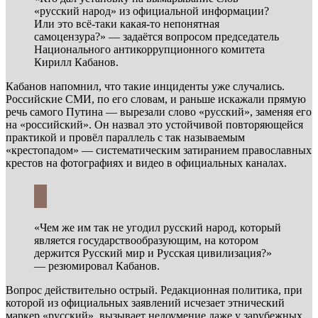
«русский народ» из официальной информации?
Или это всё-таки какая-то непонятная
самоцензура?» — задаётся вопросом председатель
Национального антикоррупционного комитета
Кирилл Кабанов.
Кабанов напомнил, что такие инциденты уже случались.
Российские СМИ, по его словам, и раньше искажали прямую
речь самого Путина — вырезали слово «русский», заменяя его
на «российский». Он назвал это устойчивой повторяющейся
практикой и провёл параллель с так называемым
«крестопадом» — систематическим затиранием православных
крестов на фотографиях и видео в официальных каналах.
«Чем же им так не угодил русский народ, который
является государствообразующим, на котором
держится Русский мир и Русская цивилизация?»
— резюмировал Кабанов.
Вопрос действительно острый. Редакционная политика, при
которой из официальных заявлений исчезает этнический
маркер «русский», вызывает недоумение даже у зарубежных