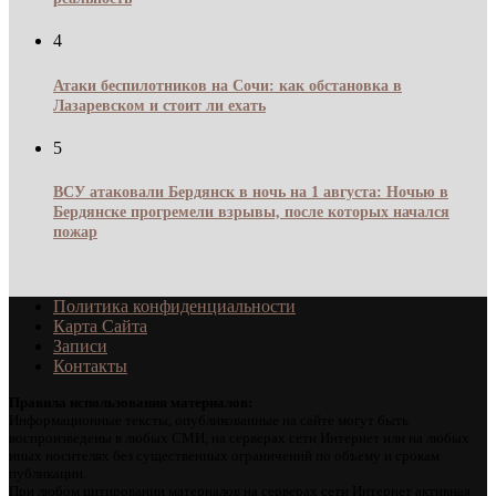
4
Атаки беспилотников на Сочи: как обстановка в
Лазаревском и стоит ли ехать
5
ВСУ атаковали Бердянск в ночь на 1 августа: Ночью в
Бердянске прогремели взрывы, после которых начался
пожар
Политика конфиденциальности
Карта Сайта
Записи
Контакты
Правила использования материалов:
Информационные тексты, опубликованные на сайте могут быть
воспроизведены в любых СМИ, на серверах сети Интернет или на любых
иных носителях без существенных ограничений по объему и срокам
публикации.
При любом цитировании материалов на серверах сети Интернет активная