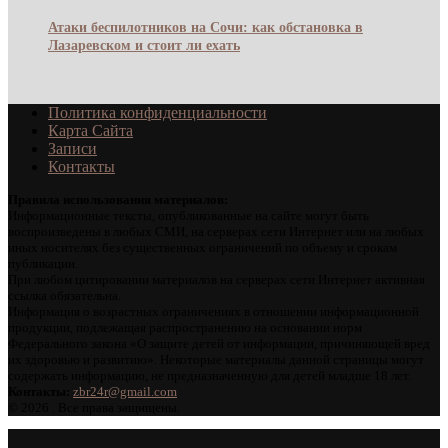
Атаки беспилотников на Сочи: как обстановка в
Лазаревском и стоит ли ехать
Политика конфиденциальности
Карта Сайта
Записи
Контакты
Правила использования материалов:
Информационные тексты, опубликованные на сайте могут быть
воспроизведены в любых СМИ, на серверах сети Интернет или на любых
иных носителях без существенных ограничений по объему и срокам
публикации.
При любом цитировании материалов на серверах сети Интернет активная
ссылка обязательна.
Информация о возрастных ограничениях в отношении информационной
продукции, подлежащая распространению на основании норм
Федерального закона «О защите детей от информации, причиняющей вред
их здоровью и развитию». Некоторые материалы данной страницы могут
содержать информацию, не предназначенную для детей младше 18 лет.
Контакты:
zbr24r@gmail.com
©
2026 . Все права защищены.