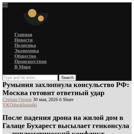
Главная
Новости
Политика
Экономика
Общество
Происшествия
В Мире
Search
Румыния захлопнула консульство РФ:
Москва готовит ответный удар
Степан Орлов
30 мая, 2026
6
Share
VK
Odnoklassniki
После падения дрона на жилой дом в
Галаце Бухарест высылает генконсула
— дипломатический конфликт