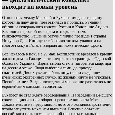
выходит на новый уровень
Отношения между Москвой и Бухарестом дали трещину,
которая за пару дней превратилась в пропасть. Румыния
объявила генерального консула России в Констанце Андрея
Косилина персоной нон грата и закрывает само
генконсульство. Решение озвучил лично президент страны
Никушор Дан. Инцидент с беспилотником, упавшим на
многоэтажку в Галаце, взорвал дипломатический фронт.
Всё началось в ночь на 29 мая. Беспилотник врезался в крышу
жилого дома в Галаце — это недалеко от границы с Одесской
областью Украины. Взрыв выбил стекла, загорелась квартира
на десятом этаже. Люди выбегали сами, до приезда
спасателей. Двоих увезли в больницу, но, по сведениям
румынских экстренных служб, их жизням ничто не угрожает.
Погибших нет. Видео последствий мгновенно разлетелось по
европейским каналам и соцсетям.
Бухарест не стал ждать расследования. На заседании Высшего
совета национальной обороны решили: виновата Москва.
Доказательств не представили, но этого оказалось достаточно,
чтобы запустить механизм высылки. Решение объявить
российского генконсула персоной нон грата и закрыть