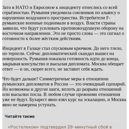
Зато в НАТО и Евросоюзе к инциденту отнеслись со всей
серьёзностью. Румыния уведомила союзников по альянсу о
нарушении воздушного пространства. Истребители F-
румынские военные поднимали в воздух. Власти страны
заявили, что будут усиливать противовоздушную оборону на
восточном направлении. Это не просто слова — это сигнал о
готовности к более жёстким действиям.
Инцидент в Галаце стал спусковым крючком. До него тлело,
но терпели. Сейчас дипломатический скандал вышел на
поверхность. Румыния показала готовность идти до конца,
закрывая консульство и высылая дипломата. Москва обещает
ответ — и он, скорее всего, не заставит себя ждать.
Что будет дальше? Симметричные меры в отношении
румынских дипломатов в России — это очевидный сценарий.
Но возможны и другие шаги, вплоть до разрыва отношений
или высылки посла. В любом случае прежними отношения
уже не будут. Бухарест явно взял курс на эскалацию, и Москва
явно не намерена уступать.
Читайте также
«Ростелеком» подтвердил 29-минутный сбой в