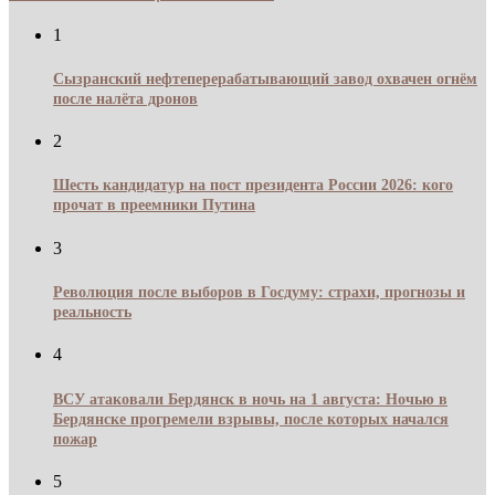
1
Сызранский нефтеперерабатывающий завод охвачен огнём
после налёта дронов
2
Шесть кандидатур на пост президента России 2026: кого
прочат в преемники Путина
3
Революция после выборов в Госдуму: страхи, прогнозы и
реальность
4
ВСУ атаковали Бердянск в ночь на 1 августа: Ночью в
Бердянске прогремели взрывы, после которых начался
пожар
5