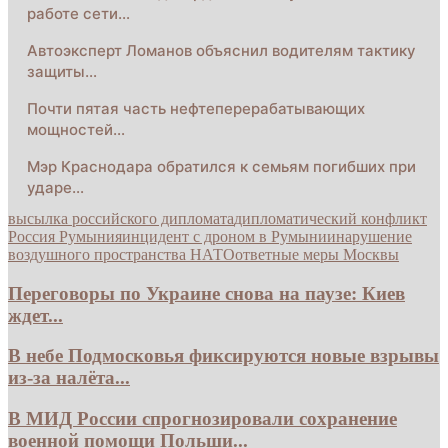
работе сети…
Автоэксперт Ломанов объяснил водителям тактику
защиты…
Почти пятая часть нефтеперерабатывающих
мощностей…
Мэр Краснодара обратился к семьям погибших при
ударе…
высылка российского дипломата
дипломатический конфликт
Россия Румыния
инцидент с дроном в Румынии
нарушение
воздушного пространства НАТО
ответные меры Москвы
Переговоры по Украине снова на паузе: Киев
ждет...
В небе Подмосковья фиксируются новые взрывы
из-за налёта...
В МИД России спрогнозировали сохранение
военной помощи Польши...