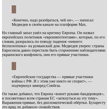
«Конечно, надо разобраться, чей он», — написал
Медведев в своём канале на платформе Max.
Но главный запал ушёл на критику Европы. Он назвал
европейских политиков «евроимпотентами», которые, по его
словам, разорались по поводу падения «некоего
беспилотника» на румынский дом. Медведев уверен: страны
Евросоюза давно перестали быть сторонними наблюдателями
украинского конфликта, они его прямые участники.
«Европейские государства — прямые участники
войны с РФ. И с этим уже никто не спорит», —
подчеркнул зампред Совбеза.
Он также добавил, что Европа «воюет руками бандеровцев»,
и посоветовал всем странам ЕС «заткнуться на эту тему».
Выражения прямые, без дипломатической обёртки. Бухаресту
это вряд ли добавило спокойствия.