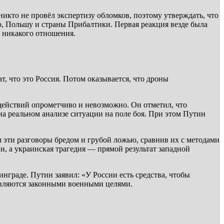
икто не провёл экспертизу обломков, поэтому утверждать, что
ю, Польшу и страны Прибалтики. Первая реакция везде была
 никакого отношения.
, что это Россия. Потом оказывается, что дроны
 действий опрометчиво и невозможно. Он отметил, что
 на реальном анализе ситуации на поле боя. При этом Путин
 эти разговоры бредом и грубой ложью, сравнив их с методами
, а украинская трагедия — прямой результат западной
инграде. Путин заявил: «У России есть средства, чтобы
, являются законными военными целями.