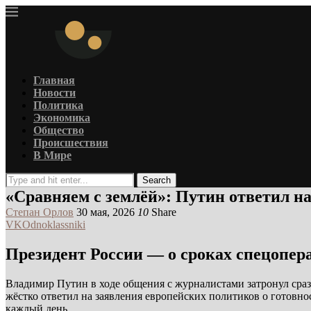
Главная
Новости
Политика
Экономика
Общество
Происшествия
В Мире
Search
«Сравняем с землёй»: Путин ответил н
Степан Орлов
30 мая, 2026
10
Share
VK
Odnoklassniki
Президент России — о сроках спецопер
Владимир Путин в ходе общения с журналистами затронул сраз
жёстко ответил на заявления европейских политиков о готовно
каждый день.