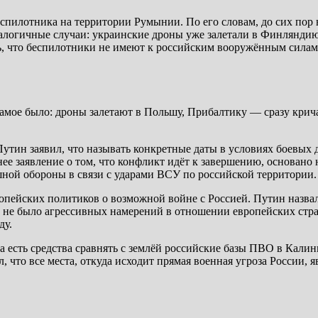
пилотника на территории Румынии. По его словам, до сих пор н
аналогичные случаи: украинские дроны уже залетали в Финлянди
ь, что беспилотники не имеют к российским вооружённым силам
амое было: дроны залетают в Польшу, Прибалтику — сразу кричат
Путин заявил, что называть конкретные даты в условиях боевых
нее заявление о том, что конфликт идёт к завершению, основано
ной обороны в связи с ударами ВСУ по российской территории.
опейских политиков о возможной войне с Россией. Путин назвал
 не было агрессивных намерений в отношении европейских стран
ду.
за есть средства сравнять с землёй российские базы ПВО в Калин
ил, что все места, откуда исходит прямая военная угроза России