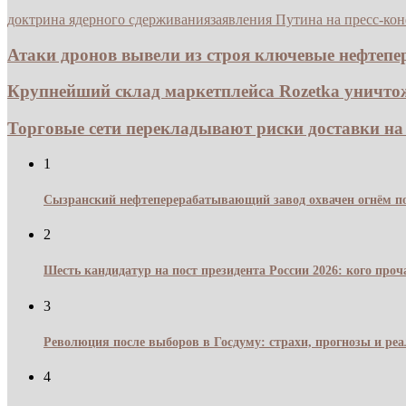
доктрина ядерного сдерживания
заявления Путина на пресс-ко
Атаки дронов вывели из строя ключевые нефтепе
Крупнейший склад маркетплейса Rozetka уничтож
Торговые сети перекладывают риски доставки на 
1
Сызранский нефтеперерабатывающий завод охвачен огнём по
2
Шесть кандидатур на пост президента России 2026: кого про
3
Революция после выборов в Госдуму: страхи, прогнозы и реа
4