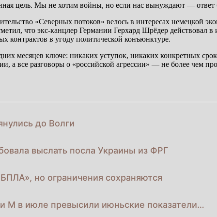
ная цель. Мы не хотим войны, но если нас вынуждают — ответ 
ительство «Северных потоков» велось в интересах немецкой эко
метил, что экс-канцлер Германии Герхард Шрёдер действовал в 
ых контрактов в угоду политической конъюнктуре.
их месяцев ключе: никаких уступок, никаких конкретных сроко
ссии, а все разговоры о «российской агрессии» — не более чем п
янулись до Волги
овала выслать посла Украины из ФРГ
БПЛА», но ограничения сохраняются
ии М в июле превысили июньские показатели…