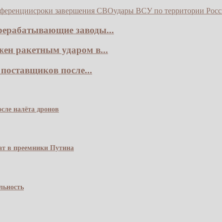
нференции
сроки завершения СВО
удары ВСУ по территории Рос
рерабатывающие заводы...
ен ракетным ударом в...
поставщиков после...
сле налёта дронов
чат в преемники Путина
льность