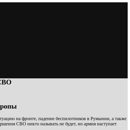
 СВО
вропы
итуацию на фронте, падение беспилотников в Румынии, а также
ершения СВО никто называть не будет, но армия наступает