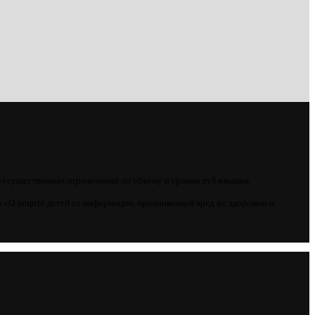
ез существенных ограничений по объему и срокам публикации.
 «О защите детей от информации, причиняющей вред их здоровью и