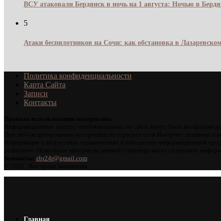
ВСУ атаковали Бердянск в ночь на 1 августа: Ночью в Берд
5
Атаки беспилотников на Сочи: как обстановка в Лазаревском
Политика конфиденциальности
Карта Сайта
Записи
Контакты
Правила использования материалов:
Информационные тексты, опубликованные на сайте могут быть воспроизведе
При любом цитировании материалов на серверах сети Интернет активная ссы
Информация о возрастных ограничениях в отношении информационной проду
развитию». Некоторые материалы данной страницы могут содержать информа
Контакты:
zbr24r@gmail.com
©
2026 . Все права защищены.
Главная