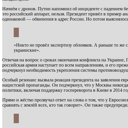
Начнём с дронов. Путин напомнил об инциденте с падением бес
это российский аппарат, нельзя. Президент привёл в пример 
одинаковой — обвинения в адрес России. Но потом выяснялос
«Никто не провёл экспертизу обломков. А раньше то же с
украинские».
Отвечая на вопрос о сроках окончания конфликта на Украине, 
российская армия наступает по всем направлениям, и его преж
подчеркнул необходимость укрепления системы противовоздуш
Особый резонанс вызвала реакция президента на заявления евр
нацистской пропаганды. Он подчеркнул, что у Москвы никогда
политики, включая поддержку госпереворота в Киеве в 2014 го
Прямо и жёстко прозвучал ответ на слова о том, что у Евросою
сравнять с землёй всех, кто так говорит». Он также предупред