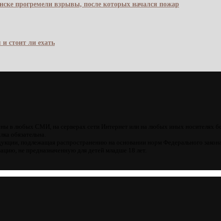
янске прогремели взрывы, после которых начался пожар
 и стоит ли ехать
ны в любых СМИ, на серверах сети Интернет или на любых иных носителях б
лка обязательна.
кции, подлежащая распространению на основании норм Федерального закона
цию, не предназначенную для детей младше 18 лет.