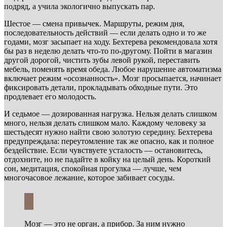
подряд, а учила экологично выпускать пар.
Шестое — смена привычек. Маршруты, режим дня,
последовательность действий — если делать одно и то же
годами, мозг засыпает на ходу. Бехтерева рекомендовала хотя
бы раз в неделю делать что-то по-другому. Пойти в магазин
другой дорогой, чистить зубы левой рукой, переставить
мебель, поменять время обеда. Любое нарушение автоматизма
включает режим «осознанность». Мозг просыпается, начинает
фиксировать детали, прокладывать обходные пути. Это
продлевает его молодость.
И седьмое — дозированная нагрузка. Нельзя делать слишком
много, нельзя делать слишком мало. Каждому человеку за
шестьдесят нужно найти свою золотую середину. Бехтерева
предупреждала: переутомление так же опасно, как и полное
бездействие. Если чувствуете усталость — остановитесь,
отдохните, но не падайте в койку на целый день. Короткий
сон, медитация, спокойная прогулка — лучше, чем
многочасовое лежание, которое забивает сосуды.
Мозг — это не орган, а прибор. За ним нужно