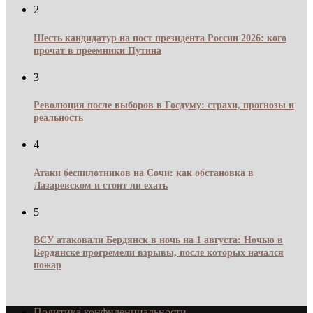
2
Шесть кандидатур на пост президента России 2026: кого
прочат в преемники Путина
3
Революция после выборов в Госдуму: страхи, прогнозы и
реальность
4
Атаки беспилотников на Сочи: как обстановка в
Лазаревском и стоит ли ехать
5
ВСУ атаковали Бердянск в ночь на 1 августа: Ночью в
Бердянске прогремели взрывы, после которых начался
пожар
Политика конфиденциальности