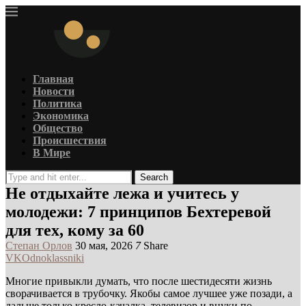
Главная
Новости
Политика
Экономика
Общество
Происшествия
В Мире
Search
Не отдыхайте лежа и учитесь у
молодежи: 7 принципов Бехтеревой
для тех, кому за 60
Степан Орлов
30 мая, 2026
7
Share
VK
Odnoklassniki
Многие привыкли думать, что после шестидесяти жизнь
сворачивается в трубочку. Якобы самое лучшее уже позади, а
дальше только кресло-качалка, телевизор и внуки по