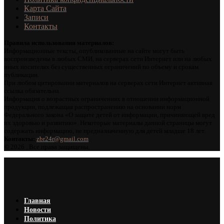
Карта Сайта
Записи
Контакты
Правила использования материалов:
Информационные тексты, опубликованные на сайте могут быть
воспроизведены в любых СМИ, на серверах сети Интернет или на любых
иных носителях без существенных ограничений по объему и срокам
публикации.
При любом цитировании материалов на серверах сети Интернет активная
ссылка обязательна.
Информация о возрастных ограничениях в отношении информационной
продукции, подлежащая распространению на основании норм
Федерального закона «О защите детей от информации, причиняющей вред
их здоровью и развитию». Некоторые материалы данной страницы могут
содержать информацию, не предназначенную для детей младше 18 лет.
Контакты:
zbr24r@gmail.com
©
2026 . Все права защищены.
Главная
Новости
Политика