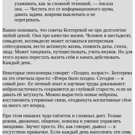
ухаживать, как за сложной техникой, — писала
она. — Чистить его от информационного шума,
давать задачи, вовремя выключать и не
перегревать.
Важно понимать, что советы Бехтеревой не про долголетие
любой ценой. Они про качество жизни. Человек в шестьдесят,
семьдесят, восемьдесят может оставаться интересным
собеседником, вести активную жизнь, помнить даты, стихи,
лица. Может танцевать, путешествовать, учить внуков. Но для
этого нужно перестать жалеть себя и начать действовать.
Каждый день.
Некоторые пенсионеры говорят: «Поздно, возраст». Бехтерева
на это отвечала просто: «Вчера было поздно. Сегодня — в
самый раз». Ее личный опыт и научные труды доказывают:
нейропластичность сохраняется до глубокой старости, если не
давать ей затухнуть. Можно вырастить новые нейроны,
восстановить утерянные связи, отодвинуть когнитивные сбои
на много лет вперед.
При этом никаких чудо-таблеток и сложных диет. Только
режим, движение, общение, новизна и умение управлять
эмоциями. Звучит просто. Но, как говорят, дьявол — в
отсутствии привычки. Если каждый день выполнять эти семь