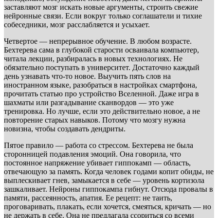
заставляют мозг искать новые аргументы, строить свежие
нейронные связи. Если вокруг только соглашатели и тихие
собеседники, мозг расслабляется и усыхает.
Четвертое — непрерывное обучение. В любом возрасте.
Бехтерева сама в глубокой старости осваивала компьютер,
читала лекции, разбиралась в новых технологиях. Не
обязательно поступать в университет. Достаточно каждый
день узнавать что-то новое. Выучить пять слов на
иностранном языке, разобраться в настройках смартфона,
прочитать статью про устройство Вселенной. Даже игра в
шахматы или разгадывание сканвордов — это уже
тренировка. Но лучше, если это действительно новое, а не
повторение старых навыков. Потому что мозгу нужна
новизна, чтобы создавать дендриты.
Пятое правило — работа со стрессом. Бехтерева не была
сторонницей подавления эмоций. Она говорила, что
постоянное напряжение убивает гиппокамп — область,
отвечающую за память. Когда человек годами копит обиды, не
выплескивает гнев, замыкается в себе — уровень кортизола
зашкаливает. Нейроны гиппокампа гибнут. Отсюда провалы в
памяти, рассеянность, апатия. Ее рецепт: не таить,
проговаривать, плакать, если хочется, смеяться, кричать — но
не держать в себе. Она не предлагала ссориться со всеми