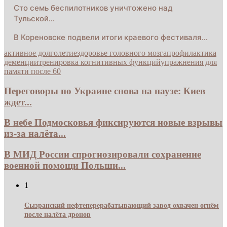
Сто семь беспилотников уничтожено над
Тульской…
В Кореновске подвели итоги краевого фестиваля…
активное долголетие
здоровье головного мозга
профилактика
деменции
тренировка когнитивных функций
упражнения для
памяти после 60
Переговоры по Украине снова на паузе: Киев
ждет...
В небе Подмосковья фиксируются новые взрывы
из-за налёта...
В МИД России спрогнозировали сохранение
военной помощи Польши...
1
Сызранский нефтеперерабатывающий завод охвачен огнём
после налёта дронов