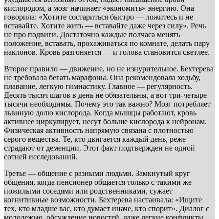
кислородом, а мозг начинает «экономить» энергию. Она
говорила: «Хотите состариться быстро — ложитесь и не
вставайте. Хотите жить — вставайте даже через силу». Речь
не про подвиги. Достаточно каждые полчаса менять
положение, вставать, прохаживаться по комнате, делать пару
наклонов. Кровь разгоняется — и голова становится светлее.
Второе правило — движение, но не изнурительное. Бехтерева
не требовала бегать марафоны. Она рекомендовала ходьбу,
плавание, легкую гимнастику. Главное — регулярность.
Десять тысяч шагов в день не обязательны, а вот три-четыре
тысячи необходимы. Почему это так важно? Мозг потребляет
львиную долю кислорода. Когда мышцы работают, кровь
активнее циркулирует, несут больше кислорода к нейронам.
Физическая активность напрямую связана с плотностью
серого вещества. Те, кто двигается каждый день, реже
страдают от деменции. Этот факт подтвержден не одной
сотней исследований.
Третье — общение с разными людьми. Замкнутый круг
общения, когда пенсионер общается только с такими же
пожилыми соседями или родственниками, сужает
когнитивные возможности. Бехтерева настаивала: «Ищите
тех, кто младше вас, кто думает иначе, кто спорит». Диалог с
молодежью, обсуждение новостей, даже легкие конфликты