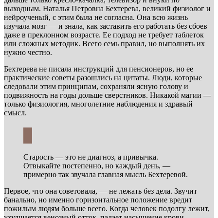
выходным. Наталья Петровна Бехтерева, великий физиолог и
нейроученый, с этим была не согласна. Она всю жизнь
изучала мозг — и знала, как заставить его работать без сбоев
даже в преклонном возрасте. Ее подход не требует таблеток
или сложных методик. Всего семь правил, но выполнять их
нужно честно.
Бехтерева не писала инструкций для пенсионеров, но ее
практические советы разошлись на цитаты. Люди, которые
следовали этим принципам, сохраняли ясную голову и
подвижность на годы дольше сверстников. Никакой магии —
только физиология, многолетние наблюдения и здравый
смысл.
Старость — это не диагноз, а привычка.
Отвыкайте постепенно, но каждый день, —
примерно так звучала главная мысль Бехтеревой.
Первое, что она советовала, — не лежать без дела. Звучит
банально, но именно горизонтальное положение вредит
пожилым людям больше всего. Когда человек подолгу лежит,
ухудшается венозный отток, падает насыщение крови