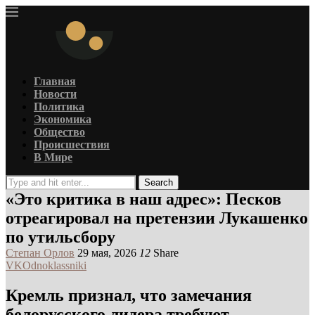
Главная
Новости
Политика
Экономика
Общество
Происшествия
В Мире
Search
«Это критика в наш адрес»: Песков
отреагировал на претензии Лукашенко
по утильсбору
Степан Орлов
29 мая, 2026
12
Share
VK
Odnoklassniki
Кремль признал, что замечания
белорусского лидера требуют