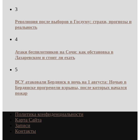
3
Революция после выборов в Госдуму: страхи, прогнозы и
реальность
4
Атаки беспилотников на Сочи: как обстановка в
Лазаревском и стоит ли ехать
5
ВСУ атаковали Бердянск в ночь на 1 августа: Ночью в
Бердянске прогремели взрывы, после которых начался
пожар
Политика конфиденциальности
Карта Сайта
Записи
Контакты