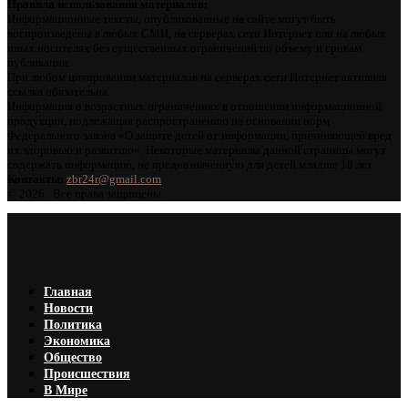
Правила использования материалов:
Информационные тексты, опубликованные на сайте могут быть
воспроизведены в любых СМИ, на серверах сети Интернет или на любых
иных носителях без существенных ограничений по объему и срокам
публикации.
При любом цитировании материалов на серверах сети Интернет активная
ссылка обязательна.
Информация о возрастных ограничениях в отношении информационной
продукции, подлежащая распространению на основании норм
Федерального закона «О защите детей от информации, причиняющей вред
их здоровью и развитию». Некоторые материалы данной страницы могут
содержать информацию, не предназначенную для детей младше 18 лет.
Контакты:
zbr24r@gmail.com
©
2026 . Все права защищены.
Главная
Новости
Политика
Экономика
Общество
Происшествия
В Мире