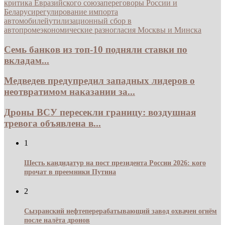
критика Евразийского союза
переговоры России и
Беларуси
регулирование импорта
автомобилей
утилизационный сбор в
автопроме
экономические разногласия Москвы и Минска
Семь банков из топ-10 подняли ставки по
вкладам...
Медведев предупредил западных лидеров о
неотвратимом наказании за...
Дроны ВСУ пересекли границу: воздушная
тревога объявлена в...
1
Шесть кандидатур на пост президента России 2026: кого
прочат в преемники Путина
2
Сызранский нефтеперерабатывающий завод охвачен огнём
после налёта дронов