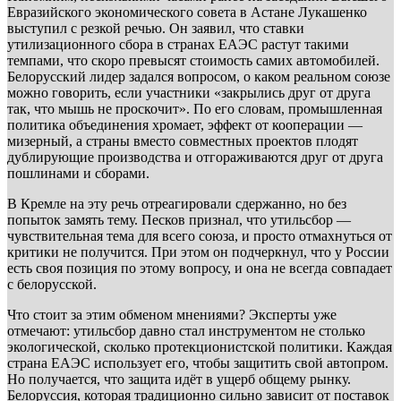
Евразийского экономического совета в Астане Лукашенко
выступил с резкой речью. Он заявил, что ставки
утилизационного сбора в странах ЕАЭС растут такими
темпами, что скоро превысят стоимость самих автомобилей.
Белорусский лидер задался вопросом, о каком реальном союзе
можно говорить, если участники «закрылись друг от друга
так, что мышь не проскочит». По его словам, промышленная
политика объединения хромает, эффект от кооперации —
мизерный, а страны вместо совместных проектов плодят
дублирующие производства и отгораживаются друг от друга
пошлинами и сборами.
В Кремле на эту речь отреагировали сдержанно, но без
попыток замять тему. Песков признал, что утильсбор —
чувствительная тема для всего союза, и просто отмахнуться от
критики не получится. При этом он подчеркнул, что у России
есть своя позиция по этому вопросу, и она не всегда совпадает
с белорусской.
Что стоит за этим обменом мнениями? Эксперты уже
отмечают: утильсбор давно стал инструментом не столько
экологической, сколько протекционистской политики. Каждая
страна ЕАЭС использует его, чтобы защитить свой автопром.
Но получается, что защита идёт в ущерб общему рынку.
Белоруссия, которая традиционно сильно зависит от поставок