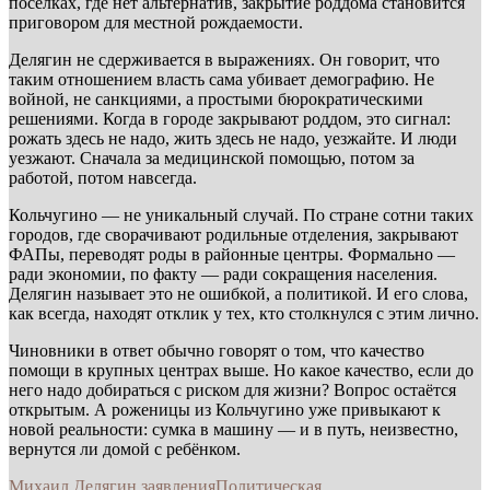
посёлках, где нет альтернатив, закрытие роддома становится
приговором для местной рождаемости.
Делягин не сдерживается в выражениях. Он говорит, что
таким отношением власть сама убивает демографию. Не
войной, не санкциями, а простыми бюрократическими
решениями. Когда в городе закрывают роддом, это сигнал:
рожать здесь не надо, жить здесь не надо, уезжайте. И люди
уезжают. Сначала за медицинской помощью, потом за
работой, потом навсегда.
Кольчугино — не уникальный случай. По стране сотни таких
городов, где сворачивают родильные отделения, закрывают
ФАПы, переводят роды в районные центры. Формально —
ради экономии, по факту — ради сокращения населения.
Делягин называет это не ошибкой, а политикой. И его слова,
как всегда, находят отклик у тех, кто столкнулся с этим лично.
Чиновники в ответ обычно говорят о том, что качество
помощи в крупных центрах выше. Но какое качество, если до
него надо добираться с риском для жизни? Вопрос остаётся
открытым. А роженицы из Кольчугино уже привыкают к
новой реальности: сумка в машину — и в путь, неизвестно,
вернутся ли домой с ребёнком.
Михаил Делягин заявления
Политическая