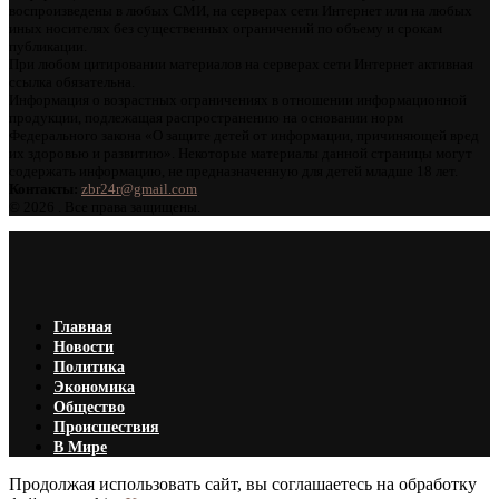
воспроизведены в любых СМИ, на серверах сети Интернет или на любых
иных носителях без существенных ограничений по объему и срокам
публикации.
При любом цитировании материалов на серверах сети Интернет активная
ссылка обязательна.
Информация о возрастных ограничениях в отношении информационной
продукции, подлежащая распространению на основании норм
Федерального закона «О защите детей от информации, причиняющей вред
их здоровью и развитию». Некоторые материалы данной страницы могут
содержать информацию, не предназначенную для детей младше 18 лет.
Контакты:
zbr24r@gmail.com
©
2026 . Все права защищены.
Главная
Новости
Политика
Экономика
Общество
Происшествия
В Мире
Продолжая использовать сайт, вы соглашаетесь на обработку