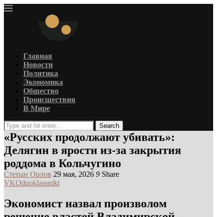
Главная
Новости
Политика
Экономика
Общество
Происшествия
В Мире
Search
«Русских продолжают убивать»:
Делягин в ярости из-за закрытия
роддома в Кольчугино
Степан Орлов
29 мая, 2026
9
Share
VK
Odnoklassniki
Экономист назвал произволом
решение властей Владимирской