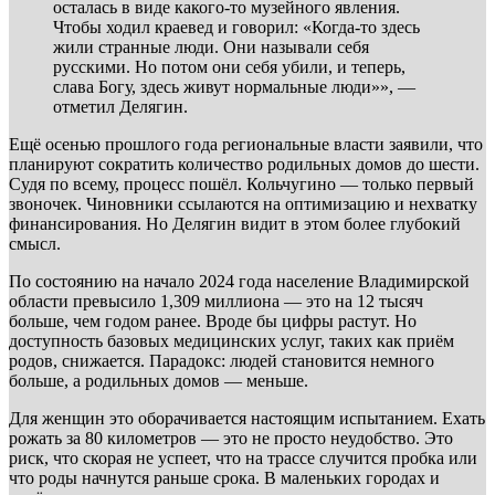
осталась в виде какого-то музейного явления.
Чтобы ходил краевед и говорил: «Когда-то здесь
жили странные люди. Они называли себя
русскими. Но потом они себя убили, и теперь,
слава Богу, здесь живут нормальные люди»», —
отметил Делягин.
Ещё осенью прошлого года региональные власти заявили, что
планируют сократить количество родильных домов до шести.
Судя по всему, процесс пошёл. Кольчугино — только первый
звоночек. Чиновники ссылаются на оптимизацию и нехватку
финансирования. Но Делягин видит в этом более глубокий
смысл.
По состоянию на начало 2024 года население Владимирской
области превысило 1,309 миллиона — это на 12 тысяч
больше, чем годом ранее. Вроде бы цифры растут. Но
доступность базовых медицинских услуг, таких как приём
родов, снижается. Парадокс: людей становится немного
больше, а родильных домов — меньше.
Для женщин это оборачивается настоящим испытанием. Ехать
рожать за 80 километров — это не просто неудобство. Это
риск, что скорая не успеет, что на трассе случится пробка или
что роды начнутся раньше срока. В маленьких городах и