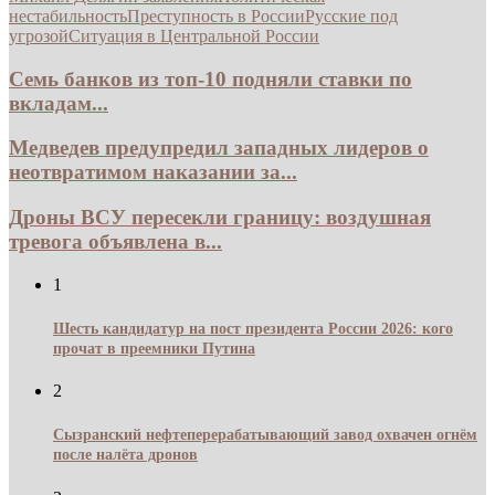
нестабильность
Преступность в России
Русские под
угрозой
Ситуация в Центральной России
Семь банков из топ-10 подняли ставки по
вкладам...
Медведев предупредил западных лидеров о
неотвратимом наказании за...
Дроны ВСУ пересекли границу: воздушная
тревога объявлена в...
1
Шесть кандидатур на пост президента России 2026: кого
прочат в преемники Путина
2
Сызранский нефтеперерабатывающий завод охвачен огнём
после налёта дронов