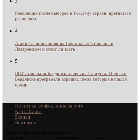
3
Революция после выборов в Госдуму: страхи, прогнозы и
реальность
4
Атаки беспилотников на Сочи: как обстановка в
Лазаревском и стоит ли ехать
5
ВСУ атаковали Бердянск в ночь на 1 августа: Ночью в
Бердянске прогремели взрывы, после которых начался
пожар
Политика конфиденциальности
Карта Сайта
Записи
Контакты
Правила использования материалов:
Информационные тексты, опубликованные на сайте могут быть