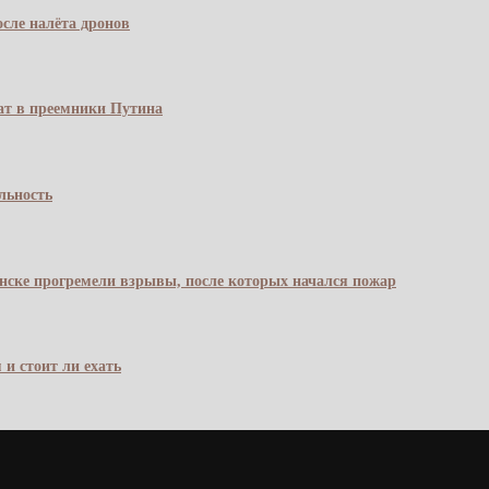
сле налёта дронов
чат в преемники Путина
льность
янске прогремели взрывы, после которых начался пожар
 и стоит ли ехать