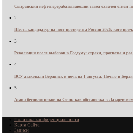
Сызранский нефтеперерабатывающий завод охвачен огнём по
2
Шесть кандидатур на пост президента России 2026: кого про
3
Революция после выборов в Госдуму: страхи, прогнозы и реа
4
ВСУ атаковали Бердянск в ночь на 1 августа: Ночью в Берд
5
Атаки беспилотников на Сочи: как обстановка в Лазаревском
Политика конфиденциальности
Карта Сайта
Записи