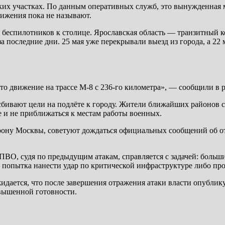
их участках. По данным оперативных служб, это вынужденная м
ижения пока не называют.
еспилотников к столице. Ярославская область — транзитный кор
а последние дни. 25 мая уже перекрывали выезд из города, а 2
то движение на трассе М-8 с 236-го километра», — сообщили в
сбивают цели на подлёте к городу. Жители ближайших районов
 и не приближаться к местам работы военных.
орону Москвы, советуют дождаться официальных сообщений об о
ПВО, судя по предыдущим атакам, справляется с задачей: боль
 попытка нанести удар по критической инфраструктуре либо про
идается, что после завершения отражения атаки власти опублик
овышенной готовности.