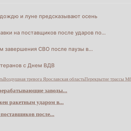
 дождю и луне предсказывают осень
авки на поставщиков после ударов по…
ам завершения СВО после паузы в…
етеранов с Днем ВДВ
ть
Воздушная тревога Ярославская область
Перекрытие трассы М
рерабатывающие заводы...
ен ракетным ударом в...
поставщиков после...