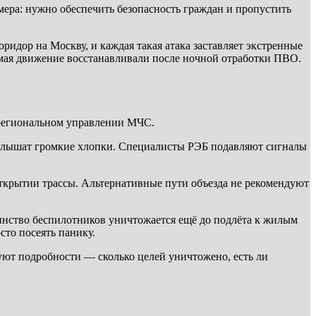
ера: нужно обеспечить безопасность граждан и пропустить
идор на Москву, и каждая такая атака заставляет экстренные
2 мая движение восстанавливали после ночной отработки ПВО.
 региональном управлении МЧС.
 слышат громкие хлопки. Специалисты РЭБ подавляют сигналы
ткрытии трассы. Альтернативные пути объезда не рекомендуют
шинство беспилотников уничтожается ещё до подлёта к жилым
сто посеять панику.
уют подробности — сколько целей уничтожено, есть ли