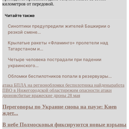
километров от передовой.
Читайте также
Синоптики предупредили жителей Башкирии о
резкой смене…
Крылатые ракеты «Фламинго» пролетели над
Татарстаном и…
Четыре человека пострадали при падении
украинского…
Обломки беспилотников попали в резервуары…
атака БПЛА на регион
обломки беспилотника найдены
работа
ПВО в Нижегородской области
режим опасности атаки
дронов
сбитые вражеские дроны 28 мая
Переговоры по Украине снова на паузе: Киев
ждет...
В небе Подмосковья фиксируются новые взрывы