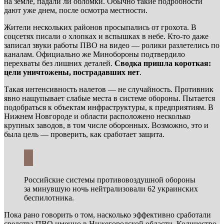
на земле, падали ли обломки. Обычно такие подробности
дают уже днем, после осмотра местности.
Жители нескольких районов просыпались от грохота. В
соцсетях писали о хлопках и вспышках в небе. Кто-то даже
записал звуки работы ПВО на видео — ролики разлетелись по
каналам. Официально же Минобороны подтвердило
перехваты без лишних деталей.
Сводка пришла короткая:
цели уничтожены, пострадавших нет
.
Такая интенсивность налетов — не случайность. Противник
явно нащупывает слабые места в системе обороны. Пытается
подобраться к объектам инфраструктуры, к предприятиям. В
Нижнем Новгороде и области расположено несколько
крупных заводов, в том числе оборонных. Возможно, это и
была цель — проверить, как сработает защита.
Российские системы противовоздушной обороны
за минувшую ночь нейтрализовали 62 украинских
беспилотника.
Пока рано говорить о том, насколько эффективно сработали
средства ПВО именно в Нижегородской области. Количество