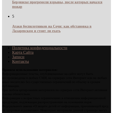
Бердянске прогремели взрывы, после которых начался
пожар
5
Атаки беспилотников на Сочи: как обстановка в
Лазаревском и стоит ли ехать
Политика конфиденциальности
Карта Сайта
Записи
Контакты
Правила использования материалов:
Информационные тексты, опубликованные на сайте могут быть
воспроизведены в любых СМИ, на серверах сети Интернет или на любых
иных носителях без существенных ограничений по объему и срокам
публикации.
При любом цитировании материалов на серверах сети Интернет активная
ссылка обязательна.
Информация о возрастных ограничениях в отношении информационной
продукции, подлежащая распространению на основании норм
Федерального закона «О защите детей от информации, причиняющей вред
их здоровью и развитию». Некоторые материалы данной страницы могут