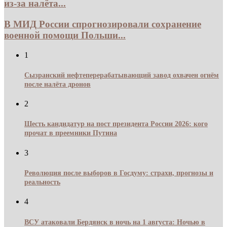
из-за налёта...
В МИД России спрогнозировали сохранение
военной помощи Польши...
1
Сызранский нефтеперерабатывающий завод охвачен огнём
после налёта дронов
2
Шесть кандидатур на пост президента России 2026: кого
прочат в преемники Путина
3
Революция после выборов в Госдуму: страхи, прогнозы и
реальность
4
ВСУ атаковали Бердянск в ночь на 1 августа: Ночью в