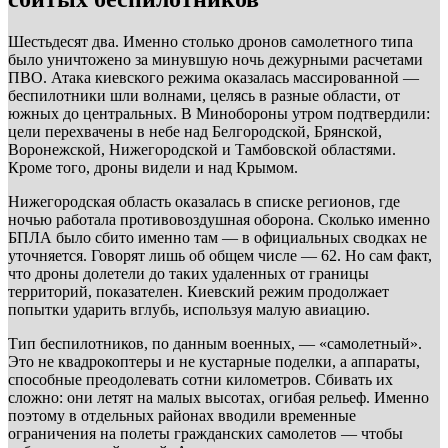
Шестьдесят два. Именно столько дронов самолетного типа
было уничтожено за минувшую ночь дежурными расчетами
ПВО. Атака киевского режима оказалась массированной —
беспилотники шли волнами, целясь в разные области, от
южных до центральных. В Минобороны утром подтвердили:
цели перехвачены в небе над Белгородской, Брянской,
Воронежской, Нижегородской и Тамбовской областями.
Кроме того, дроны видели и над Крымом.
Нижегородская область оказалась в списке регионов, где
ночью работала противовоздушная оборона. Сколько именно
БПЛА было сбито именно там — в официальных сводках не
уточняется. Говорят лишь об общем числе — 62. Но сам факт,
что дроны долетели до таких удаленных от границы
территорий, показателен. Киевский режим продолжает
попытки ударить вглубь, используя малую авиацию.
Тип беспилотников, по данным военных, — «самолетный».
Это не квадрокоптеры и не кустарные поделки, а аппараты,
способные преодолевать сотни километров. Сбивать их
сложно: они летят на малых высотах, огибая рельеф. Именно
поэтому в отдельных районах вводили временные
ограничения на полеты гражданских самолетов — чтобы