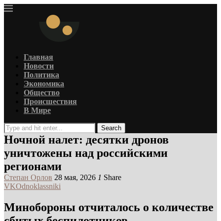
Главная
Новости
Политика
Экономика
Общество
Происшествия
В Мире
Search
Ночной налет: десятки дронов
уничтожены над российскими
регионами
Степан Орлов
28 мая, 2026
1
Share
VK
Odnoklassniki
Минобороны отчиталось о количестве
сбитых беспилотников