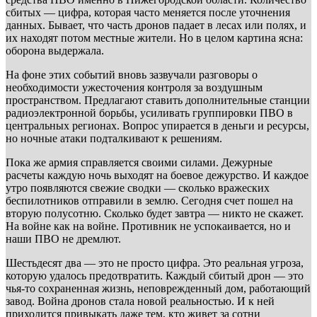
сбитых — цифра, которая часто меняется после уточнения
данных. Бывает, что часть дронов падает в лесах или полях, и
их находят потом местные жители. Но в целом картина ясна:
оборона выдержала.
На фоне этих событий вновь зазвучали разговоры о
необходимости ужесточения контроля за воздушным
пространством. Предлагают ставить дополнительные станции
радиоэлектронной борьбы, усиливать группировки ПВО в
центральных регионах. Вопрос упирается в деньги и ресурсы,
но ночные атаки подталкивают к решениям.
Пока же армия справляется своими силами. Дежурные
расчеты каждую ночь выходят на боевое дежурство. И каждое
утро появляются свежие сводки — сколько вражеских
беспилотников отправили в землю. Сегодня счет пошел на
вторую полусотню. Сколько будет завтра — никто не скажет.
На войне как на войне. Противник не успокаивается, но и
наши ПВО не дремлют.
Шестьдесят два — это не просто цифра. Это реальная угроза,
которую удалось предотвратить. Каждый сбитый дрон — это
чья-то сохраненная жизнь, неповрежденный дом, работающий
завод. Война дронов стала новой реальностью. И к ней
приходится привыкать даже тем, кто живет за сотни