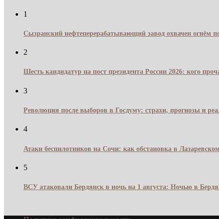
1
Сызранский нефтеперерабатывающий завод охвачен огнём по
2
Шесть кандидатур на пост президента России 2026: кого про
3
Революция после выборов в Госдуму: страхи, прогнозы и реа
4
Атаки беспилотников на Сочи: как обстановка в Лазаревском
5
ВСУ атаковали Бердянск в ночь на 1 августа: Ночью в Берд