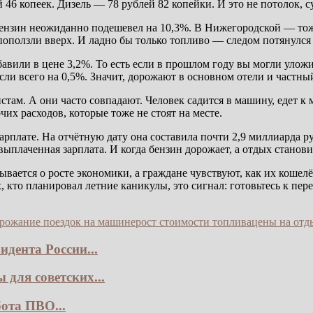
й 46 копеек. Дизель — 78 рублей 82 копейки. И это не потолок, с
бензин неожиданно подешевел на 10,3%. В Нижегородской — тоже
оползли вверх. И ладно бы только топливо — следом потянулся
авили в цене 3,2%. То есть если в прошлом году вы могли уложи
и всего на 0,5%. Значит, дорожают в основном отели и частный
ам. А они часто совпадают. Человек садится в машину, едет к 
чих расходов, которые тоже не стоят на месте.
рплате. На отчётную дату она составила почти 2,9 миллиарда ру
выплаченная зарплата. И когда бензин дорожает, а отдых станов
ывается о росте экономики, а граждане чувствуют, как их коше
, кто планировал летние каникулы, это сигнал: готовьтесь к пер
рожание поездок на машине
рост стоимости топлива
цены на отд
дента России...
для советских...
ота ПВО...