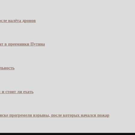
сле налёта дронов
чат в преемники Путина
льность
 и стоит ли ехать
янске прогремели взрывы, после которых начался пожар