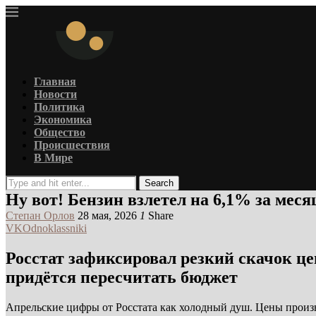
Главная
Новости
Политика
Экономика
Общество
Происшествия
В Мире
Search
Ну вот! Бензин взлетел на 6,1% за меся
Степан Орлов
28 мая, 2026
1
Share
VK
Odnoklassniki
Росстат зафиксировал резкий скачок ц
придётся пересчитать бюджет
Апрельские цифры от Росстата как холодный душ. Цены произво