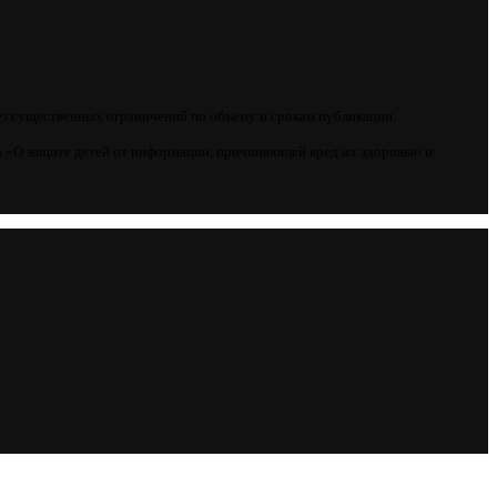
ез существенных ограничений по объему и срокам публикации.
 «О защите детей от информации, причиняющей вред их здоровью и