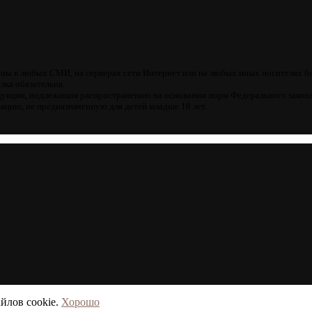
ны в любых СМИ, на серверах сети Интернет или на любых иных носителях б
лка обязательна.
кции, подлежащая распространению на основании норм Федерального закона
цию, не предназначенную для детей младше 18 лет.
йлов cookie.
Хорошо