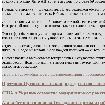
графику, это удар. Литр АИ-95 теперь стоит по стране 69 рубле
Правда, статистика — штука хитрая. В Астраханской области 
только подтверждают правило. В большинстве регионов цены п
Лето на пороге, а поездки на Черноморское побережье уже приб
Интересный нюанс: путёвки в дома отдыха и пансионаты выросл
Эти цифры бьют по двум категориям — автомобилистам и турист
России становится дорогим удовольствием. И это не считая про
Отдельно Росстат доложил о просроченной задолженности по за
ниже 1%. Вроде бы мелочь, но за каждой копейкой — чья-то не
В итоге картина вырисовывается тревожная. Государство отчит
отдых растут. Долги по зарплате висят мёртвым грузом. Для тех
становится роскошью.
затраты на автомобильное путешествие
инфляция в России
подо
Преемник Путина: шесть кандидатур на пост прези
США и Украина совместно модернизируют ракеты 
Атака беспилотников на Геленджик: сирены и раб