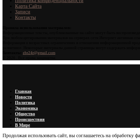
Политика конфиденциальности
Карта Сайта
Записи
Контакты
Правила использования материалов:
Информационные тексты, опубликованные на сайте могут быть воспроизведе
При любом цитировании материалов на серверах сети Интернет активная ссы
Информация о возрастных ограничениях в отношении информационной проду
развитию». Некоторые материалы данной страницы могут содержать информа
Контакты:
zbr24r@gmail.com
©
2026 . Все права защищены.
Главная
Новости
Политика
Экономика
Общество
Происшествия
В Мире
Продолжая использовать сайт, вы соглашаетесь на обработку фа