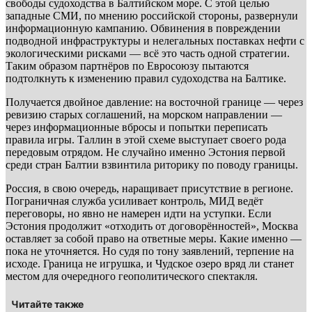
свободы судоходства в Балтийском море. С этой целью
западные СМИ, по мнению российской стороны, развернули
информационную кампанию. Обвинения в повреждении
подводной инфраструктуры и нелегальных поставках нефти с
экологическими рисками — всё это часть одной стратегии.
Таким образом партнёров по Евросоюзу пытаются
подтолкнуть к изменению правил судоходства на Балтике.
Получается двойное давление: на восточной границе — через
ревизию старых соглашений, на морском направлении —
через информационные вбросы и попытки переписать
правила игры. Таллин в этой схеме выступает своего рода
передовым отрядом. Не случайно именно Эстония первой
среди стран Балтии взвинтила риторику по поводу границы.
Россия, в свою очередь, наращивает присутствие в регионе.
Пограничная служба усиливает контроль, МИД ведёт
переговоры, но явно не намерен идти на уступки. Если
Эстония продолжит «отходить от договорённостей», Москва
оставляет за собой право на ответные меры. Какие именно —
пока не уточняется. Но судя по тону заявлений, терпение на
исходе. Граница не игрушка, и Чудское озеро вряд ли станет
местом для очередного геополитического спектакля.
Читайте также