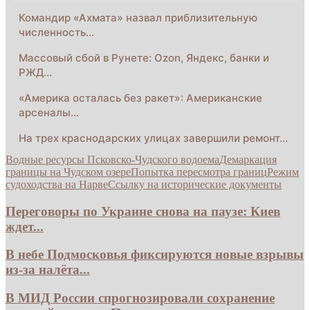
Командир «Ахмата» назвал приблизительную
численность…
Массовый сбой в Рунете: Ozon, Яндекс, банки и
РЖД…
«Америка осталась без ракет»: Американские
арсеналы…
На трех краснодарских улицах завершили ремонт…
Водные ресурсы Псковско-Чудского водоема
Демаркация
границы на Чудском озере
Попытка пересмотра границ
Режим
судоходства на Нарве
Ссылку на исторические документы
Переговоры по Украине снова на паузе: Киев
ждет...
В небе Подмосковья фиксируются новые взрывы
из-за налёта...
В МИД России спрогнозировали сохранение