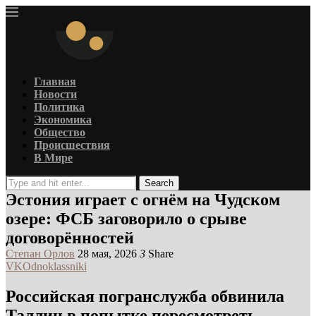
Главная
Новости
Политика
Экономика
Общество
Происшествия
В Мире
Search
Эстония играет с огнём на Чудском
озере: ФСБ заговорило о срыве
договорённостей
Степан Орлов
28 мая, 2026
3
Share
VK
Odnoklassniki
Российская погранслужба обвинила
Таллин в попытке пересмотреть