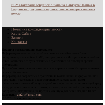
ВСУ атаковали Бердянск в ночь на 1 августа: Ночью в
Бердянске прогремели взрывы, после которых начался
пожар
Политика конфиденциальности
Карта Сайта
Записи
Контакты
Правила использования материалов:
Информационные тексты, опубликованные на сайте могут быть
воспроизведены в любых СМИ, на серверах сети Интернет или на любых
иных носителях без существенных ограничений по объему и срокам
публикации.
При любом цитировании материалов на серверах сети Интернет активная
ссылка обязательна.
Информация о возрастных ограничениях в отношении информационной
продукции, подлежащая распространению на основании норм
Федерального закона «О защите детей от информации, причиняющей вред
их здоровью и развитию». Некоторые материалы данной страницы могут
содержать информацию, не предназначенную для детей младше 18 лет.
Контакты:
zbr24r@gmail.com
©
2026 . Все права защищены.