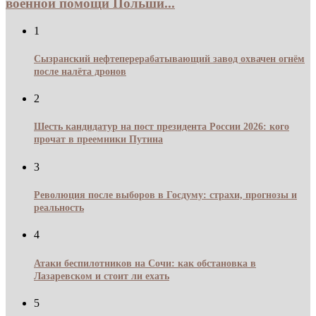
военной помощи Польши...
1
Сызранский нефтеперерабатывающий завод охвачен огнём
после налёта дронов
2
Шесть кандидатур на пост президента России 2026: кого
прочат в преемники Путина
3
Революция после выборов в Госдуму: страхи, прогнозы и
реальность
4
Атаки беспилотников на Сочи: как обстановка в
Лазаревском и стоит ли ехать
5