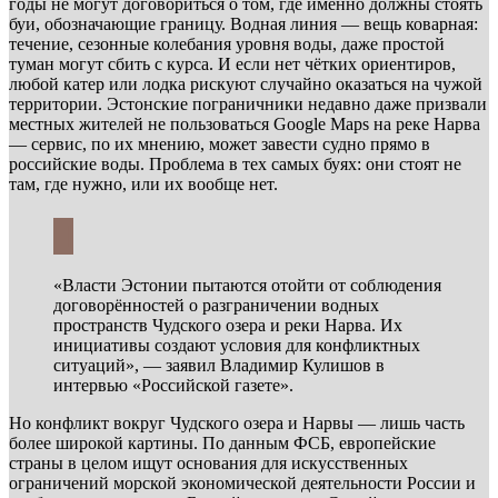
годы не могут договориться о том, где именно должны стоять
буи, обозначающие границу. Водная линия — вещь коварная:
течение, сезонные колебания уровня воды, даже простой
туман могут сбить с курса. И если нет чётких ориентиров,
любой катер или лодка рискуют случайно оказаться на чужой
территории. Эстонские пограничники недавно даже призвали
местных жителей не пользоваться Google Maps на реке Нарва
— сервис, по их мнению, может завести судно прямо в
российские воды. Проблема в тех самых буях: они стоят не
там, где нужно, или их вообще нет.
«Власти Эстонии пытаются отойти от соблюдения
договорённостей о разграничении водных
пространств Чудского озера и реки Нарва. Их
инициативы создают условия для конфликтных
ситуаций», — заявил Владимир Кулишов в
интервью «Российской газете».
Но конфликт вокруг Чудского озера и Нарвы — лишь часть
более широкой картины. По данным ФСБ, европейские
страны в целом ищут основания для искусственных
ограничений морской экономической деятельности России и