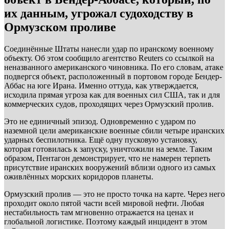
их данным, угрожал судоходству в
Ормузском проливе
Соединённые Штаты нанесли удар по иранскому военному
объекту. Об этом сообщило агентство Reuters со ссылкой на
неназванного американского чиновника. По его словам, атаке
подвергся объект, расположенный в портовом городе Бендер-
Аббас на юге Ирана. Именно оттуда, как утверждается,
исходила прямая угроза как для военных сил США, так и для
коммерческих судов, проходящих через Ормузский пролив.
Это не единичный эпизод. Одновременно с ударом по
наземной цели американские военные сбили четыре иранских
ударных беспилотника. Ещё одну пусковую установку,
которая готовилась к запуску, уничтожили на земле. Таким
образом, Пентагон демонстрирует, что не намерен терпеть
присутствие иранских вооружений вблизи одного из самых
оживлённых морских коридоров планеты.
Ормузский пролив — это не просто точка на карте. Через него
проходит около пятой части всей мировой нефти. Любая
нестабильность там мгновенно отражается на ценах и
глобальной логистике. Поэтому каждый инцидент в этом