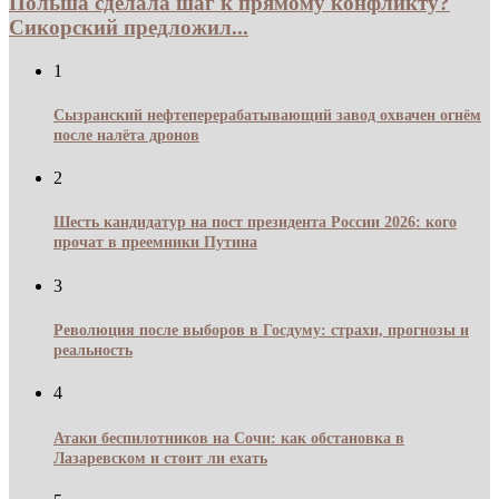
Польша сделала шаг к прямому конфликту?
Сикорский предложил...
1
Сызранский нефтеперерабатывающий завод охвачен огнём
после налёта дронов
2
Шесть кандидатур на пост президента России 2026: кого
прочат в преемники Путина
3
Революция после выборов в Госдуму: страхи, прогнозы и
реальность
4
Атаки беспилотников на Сочи: как обстановка в
Лазаревском и стоит ли ехать