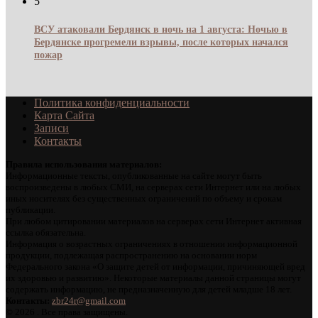
5
ВСУ атаковали Бердянск в ночь на 1 августа: Ночью в
Бердянске прогремели взрывы, после которых начался
пожар
Политика конфиденциальности
Карта Сайта
Записи
Контакты
Правила использования материалов:
Информационные тексты, опубликованные на сайте могут быть
воспроизведены в любых СМИ, на серверах сети Интернет или на любых
иных носителях без существенных ограничений по объему и срокам
публикации.
При любом цитировании материалов на серверах сети Интернет активная
ссылка обязательна.
Информация о возрастных ограничениях в отношении информационной
продукции, подлежащая распространению на основании норм
Федерального закона «О защите детей от информации, причиняющей вред
их здоровью и развитию». Некоторые материалы данной страницы могут
содержать информацию, не предназначенную для детей младше 18 лет.
Контакты:
zbr24r@gmail.com
©
2026 . Все права защищены.