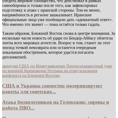
убедить мировое сообщество, что действовал в рамках
самообороны и только после того, как зафиксировал
подготовку к атаке с иранской стороны. Тем не менее,
напряжённость в регионе зашкаливает. Иранские
официальные лица уже пообещали дать «адекватный ответ».
Что именно это значит — пока остаётся только гадать.
Таким образом, Ближний Восток снова в центре внимания. За
несколько часов новость об ударе по Бендер-Аббасу облетела
ленты всех мировых агентств. Вопрос в том, станет ли этот
эпизод точкой невозврата или останется очередным
локальным обострением, которое удастся погасить
дипломатией.
авиаудар США по Ирану
заявление Пентагона
ракетный удар
по военной базе
реакция Тегерана на атаку
эскалация
конфликта на Ближнем Востоке
США и Украина совместно модернизируют
ракеты для советских...
Атака беспилотников на Геленджик: сирены и
работа ПВО...