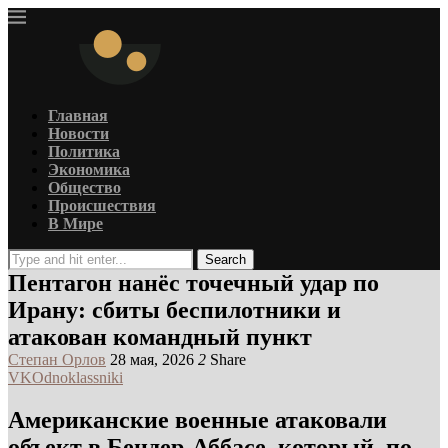
Главная
Новости
Политика
Экономика
Общество
Происшествия
В Мире
Search
Пентагон нанёс точечный удар по
Ирану: сбиты беспилотники и
атакован командный пункт
Степан Орлов
28 мая, 2026
2
Share
VK
Odnoklassniki
Американские военные атаковали
объект в Бендер-Аббасе, который, по