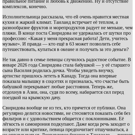
правильное питание и любовь к движению. Ну и отсутствие
комплексов, конечно.
Исполнительница рассказала, что ей очень нравится местная
кухня и жаркий климат. Таиланд встречает её теплом, а
разнообразие фруктов и морепродуктов радует не меньше, чем
пляжи. В конце поста Свиридова не удержалась от шутки про
профессию: «Какая у меня прекрасная работа! Дети, учитесь
музыке». И правда — кто ещё в 63 может позволить себе
путешествовать, купаться в океане и получать за это деньги?
Не так давно в семье певицы случилось радостное событие. В
январе 2026 года Свиридова стала бабушкой — у её старшего
сына Василия родилась дочка. Чтобы увидеть внучку,
артистке пришлось лететь в Канаду. Тогда она впервые
показала малышку в соцсетях и призналась, что счастье быть
бабушкой перекрывает любые расстояния. Теперь же,
отдохнув в Азии, она, судя по всему, набирается сил перед
поездкой на крымскую дачу.
Свиридова вообще не из тех, кто прячется от публики. Она
регулярно делится новостями, не стесняется показать себя без
фильтров и с удовольствием общается с поклонниками. Её
лёгкость и самоирония подкупают. Даже когда речь заходит о
возрасте или критике, певица предпочитает отшучиваться, а
не оправдываться. Леопардовое бикини в Таиланде — лишнее