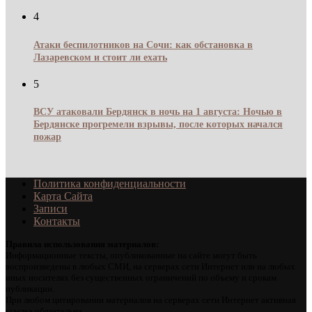
4
Атаки беспилотников на Сочи: как обстановка в
Лазаревском и стоит ли ехать
5
ВСУ атаковали Бердянск в ночь на 1 августа: Ночью в
Бердянске прогремели взрывы, после которых начался
пожар
Политика конфиденциальности
Карта Сайта
Записи
Контакты
Правила использования материалов:
Информационные тексты, опубликованные на сайте могут быть
воспроизведены в любых СМИ, на серверах сети Интернет или на любых
иных носителях без существенных ограничений по объему и срокам
публикации.
При любом цитировании материалов на серверах сети Интернет активная
ссылка обязательна.