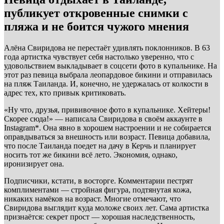
публикует откровенные снимки с
пляжа и не боится чужого мнения
Алёна Свиридова не перестаёт удивлять поклонников. В 63
года артистка чувствует себя настолько уверенно, что с
удовольствием выкладывает в соцсети фото в купальнике. На
этот раз певица выбрала леопардовое бикини и отправилась
на пляж Таиланда. И, конечно, не удержалась от колкости в
адрес тех, кто привык критиковать.
«Ну что, друзья, прививочное фото в купальнике. Хейтеры!
Скорее сюда!» — написала Свиридова в своём аккаунте в
Instagram*. Она явно в хорошем настроении и не собирается
оправдываться за внешность или возраст. Певица добавила,
что после Таиланда поедет на дачу в Керчь и планирует
носить тот же бикини всё лето. Экономия, однако,
иронизирует она.
Подписчики, кстати, в восторге. Комментарии пестрят
комплиментами — стройная фигура, подтянутая кожа,
никаких намёков на возраст. Многие отмечают, что
Свиридова выглядит куда моложе своих лет. Сама артистка
признаётся: секрет прост — хорошая наследственность,