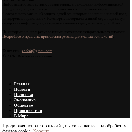
Информация о возрастных ограничениях в отношении информационной
продукции, подлежащая распространению на основании норм
Федерального закона «О защите детей от информации, причиняющей вред
их здоровью и развитию». Некоторые материалы данной страницы могут
содержать информацию, не предназначенную для детей младше 18 лет.
На информационном ресурсе применяются рекомендательные технологии.
Подробнее о правилах применения рекомендательных технологий
.
Контакты:
zbr24r@gmail.com
©
2026 . Все права защищены.
Главная
Новости
Политика
Экономика
Общество
Происшествия
В Мире
Продолжая использовать сайт, вы соглашаетесь на обработку
файлов cookie.
Хорошо