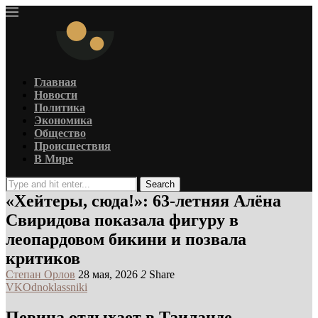
Главная
Новости
Политика
Экономика
Общество
Происшествия
В Мире
Search
«Хейтеры, сюда!»: 63-летняя Алёна
Свиридова показала фигуру в
леопардовом бикини и позвала
критиков
Степан Орлов
28 мая, 2026
2
Share
VK
Odnoklassniki
Певица отдыхает в Таиланде,