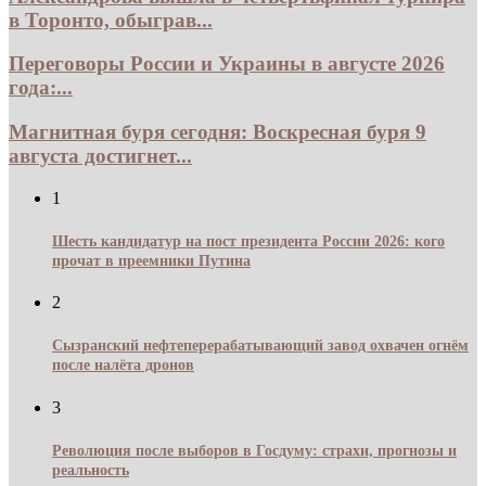
в Торонто, обыграв...
Переговоры России и Украины в августе 2026
года:...
Магнитная буря сегодня: Воскресная буря 9
августа достигнет...
1
Шесть кандидатур на пост президента России 2026: кого
прочат в преемники Путина
2
Сызранский нефтеперерабатывающий завод охвачен огнём
после налёта дронов
3
Революция после выборов в Госдуму: страхи, прогнозы и
реальность