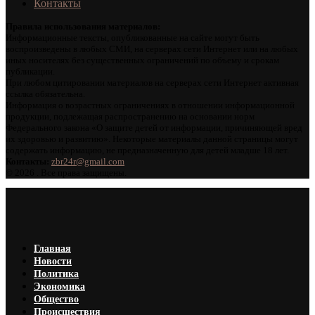
Контакты
Правила использования материалов:
Информационные тексты, опубликованные на сайте могут быть
воспроизведены в любых СМИ, на серверах сети Интернет или на любых
иных носителях без существенных ограничений по объему и срокам
публикации.
При любом цитировании материалов на серверах сети Интернет активная
ссылка обязательна.
Информация о возрастных ограничениях в отношении информационной
продукции, подлежащая распространению на основании норм
Федерального закона «О защите детей от информации, причиняющей вред
их здоровью и развитию». Некоторые материалы данной страницы могут
содержать информацию, не предназначенную для детей младше 18 лет.
Контакты:
zbr24r@gmail.com
©
2026 . Все права защищены.
Главная
Новости
Политика
Экономика
Общество
Происшествия