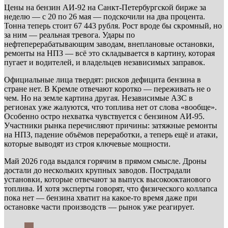
Цены на бензин АИ-92 на Санкт-Петербургской бирже за
неделю — с 20 по 26 мая — подскочили на два процента.
Тонна теперь стоит 67 443 рубля. Рост вроде бы скромный, но
за ним — реальная тревога. Удары по
нефтеперерабатывающим заводам, внеплановые остановки,
ремонты на НПЗ — всё это складывается в картину, которая
пугает и водителей, и владельцев независимых заправок.
Официальные лица твердят: рисков дефицита бензина в
стране нет. В Кремле отвечают коротко — переживать не о
чем. Но на земле картина другая. Независимые АЗС в
регионах уже жалуются, что топлива нет от слова «вообще».
Особенно остро нехватка чувствуется с бензином АИ-95.
Участники рынка перечисляют причины: затяжные ремонты
на НПЗ, падение объёмов переработки, а теперь ещё и атаки,
которые выводят из строя ключевые мощности.
Май 2026 года выдался горячим в прямом смысле. Дроны
достали до нескольких крупных заводов. Пострадали
установки, которые отвечают за выпуск высокооктанового
топлива. И хотя эксперты говорят, что физического коллапса
пока нет — бензина хватит на какое-то время даже при
остановке части производств — рынок уже реагирует.