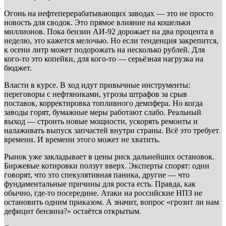
Огонь на нефтеперерабатывающих заводах — это не просто
новость для сводок. Это прямое влияние на кошельки
миллионов. Пока бензин АИ-92 дорожает на два процента в
неделю, это кажется мелочью. Но если тенденция закрепится,
к осени литр может подорожать на несколько рублей. Для
кого-то это копейки, для кого-то — серьёзная нагрузка на
бюджет.
Власти в курсе. В ход идут привычные инструменты:
переговоры с нефтяниками, угрозы штрафов за срыв
поставок, корректировка топливного демпфера. Но когда
заводы горят, бумажные меры работают слабо. Реальный
выход — строить новые мощности, ускорять ремонты и
налаживать выпуск запчастей внутри страны. Всё это требует
времени. И времени этого может не хватить.
Рынок уже закладывает в цены риск дальнейших остановок.
Биржевые котировки ползут вверх. Эксперты спорят: одни
говорят, что это спекулятивная паника, другие — что
фундаментальные причины для роста есть. Правда, как
обычно, где-то посередине. Атаки на российские НПЗ не
остановить одним приказом. А значит, вопрос «грозит ли нам
дефицит бензина?» остаётся открытым.