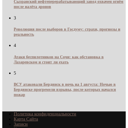
Сызранский нефтеперерабатывающий завод охвачен огнём
после налёта дронов
3
Революция после выборов в Госдуму: страхи, прогнозы и
реальность
4
Атаки беспилотников на Сочи: как обстановка в
Лазаревском и стоит ли ехать
5
ВСУ атаковали Бердянск в ночь на 1 августа: Ночью в
Бердянске прогремели взрывы, после которых начался
пожар
Политика конфиденциальности
Карта Сайта
Записи