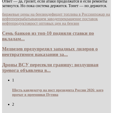
Ответ — да, грозит, если атаки продолжатся и если ремонты
затянутся. Но пока система держится. Тонет — но держится.
биржевые цены на бензин
дефицит топлива в России
пожар на
нефтеперерабатывающем заводе
прекращение поставок
нефтепродуктов
рост оптовых цен на бензин
Семь банков из топ-10 подняли ставки по
вкладам...
Медведев предупредил западных лидеров о
неотвратимом наказании за...
Дроны ВСУ пересекли границу: воздушная
тревога объявлена в...
1
Шесть кандидатур на пост президента России 2026: кого
прочат в преемники Путина
2