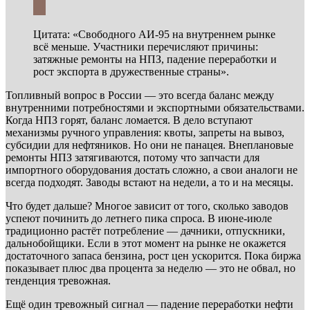
Цитата: «Свободного АИ-95 на внутреннем рынке
всё меньше. Участники перечисляют причины:
затяжные ремонты на НПЗ, падение переработки и
рост экспорта в дружественные страны».
Топливный вопрос в России — это всегда баланс между
внутренними потребностями и экспортными обязательствами.
Когда НПЗ горят, баланс ломается. В дело вступают
механизмы ручного управления: квоты, запреты на вывоз,
субсидии для нефтяников. Но они не панацея. Внеплановые
ремонты НПЗ затягиваются, потому что запчасти для
импортного оборудования достать сложно, а свои аналоги не
всегда подходят. Заводы встают на недели, а то и на месяцы.
Что будет дальше? Многое зависит от того, сколько заводов
успеют починить до летнего пика спроса. В июне-июле
традиционно растёт потребление — дачники, отпускники,
дальнобойщики. Если в этот момент на рынке не окажется
достаточного запаса бензина, рост цен ускорится. Пока биржа
показывает плюс два процента за неделю — это не обвал, но
тенденция тревожная.
Ещё один тревожный сигнал — падение переработки нефти