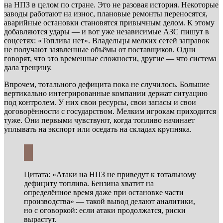
на НПЗ в целом по стране. Это не разовая история. Некоторые
заводы работают на износ, плановые ремонты переносятся,
аварийные остановки становятся привычным делом. К этому
добавляются удары — и вот уже независимые АЗС пишут в
соцсетях: «Топлива нет». Владельцы мелких сетей заправок
не получают заявленные объёмы от поставщиков. Одни
говорят, что это временные сложности, другие — что система
дала трещину.
Впрочем, тотального дефицита пока не случилось. Большие
вертикально интегрированные компании держат ситуацию
под контролем. У них свои ресурсы, свои запасы и свои
договорённости с государством. Мелким игрокам приходится
туже. Они первыми чувствуют, когда топливо начинает
уплывать на экспорт или оседать на складах крупняка.
Цитата: «Атаки на НПЗ не приведут к тотальному
дефициту топлива. Бензина хватит на
определённое время даже при остановке части
производства» — такой вывод делают аналитики,
но с оговоркой: если атаки продолжатся, риски
вырастут.