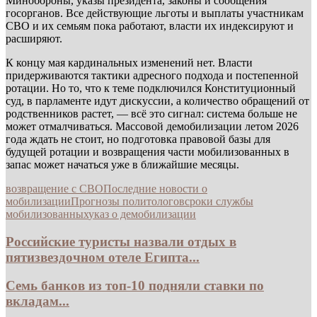
Минобороны, указы президента, законы и сообщения
госорганов. Все действующие льготы и выплаты участникам
СВО и их семьям пока работают, власти их индексируют и
расширяют.
К концу мая кардинальных изменений нет. Власти
придерживаются тактики адресного подхода и постепенной
ротации. Но то, что к теме подключился Конституционный
суд, в парламенте идут дискуссии, а количество обращений от
родственников растет, — всё это сигнал: система больше не
может отмалчиваться. Массовой демобилизации летом 2026
года ждать не стоит, но подготовка правовой базы для
будущей ротации и возвращения части мобилизованных в
запас может начаться уже в ближайшие месяцы.
возвращение с СВО
Последние новости о
мобилизации
Прогнозы политологов
сроки службы
мобилизованных
указ о демобилизации
Российские туристы назвали отдых в
пятизвездочном отеле Египта...
Семь банков из топ-10 подняли ставки по
вкладам...