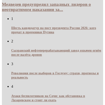
Медведев предупредил западных лидеров о
неотвратимом наказании за...
1
Шесть кандидатур на пост президента России 2026: кого
прочат в преемники Путина
2
Сызранский нефтеперерабатывающий завод охвачен огнём
после налёта дронов
3
Революция после выборов в Госдуму: страхи, прогнозы и
реальность
4
Атаки беспилотников на Сочи: как обстановка в
Лазаревском и стоит ли ехать