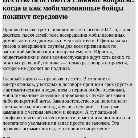
когда и как мобилизованные бойцы
покинут передовую
Прошло больше трех с половиной лет с осени 2022-го, а для
десятков тысяч семей тема возвращения мобилизованных
домой так и не сдвинулась с мертвой точки. Официальных
указов о завершении службы для всех призванных по
частичной мобилизации по-прежнему нет. Юристы,
общественники и сами военнослужащие ждут хоть каких-то
внятных решений, но пока — только разговоры и проекты,
которые не доходят до подписи.
Главный тормоз — правовая пустота. В отличие от
контрактников, у которых в договоре прописан срок (пусть и
с автоматическим продлением в период особого режима),
мобилизованные оказались привязаны к службе без какой-
либо конкретной даты. Законодательство, как напоминают
специалисты, писали под другие сценарии — быстрые
кампании с четким началом и концом. А тут затяжной
конфликт высокой интенсивности, и механизм ротации или
поэтапного увольнения в запас просто не заложен. Эта
правовая асимметрия и дает основное напряжение.