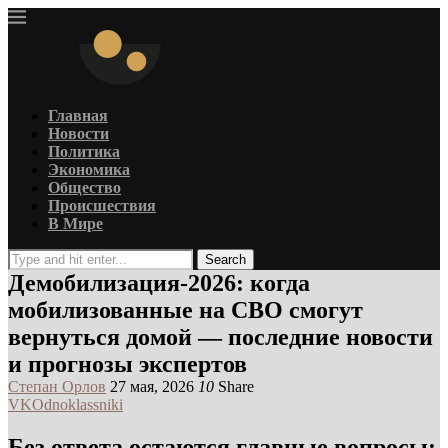
Главная
Новости
Политика
Экономика
Общество
Происшествия
В Мире
Search
Демобилизация-2026: когда
мобилизованные на СВО смогут
вернуться домой — последние новости
и прогнозы экспертов
Степан Орлов
27 мая, 2026
10
Share
VK
Odnoklassniki
Без ответа остаются главные вопросы: