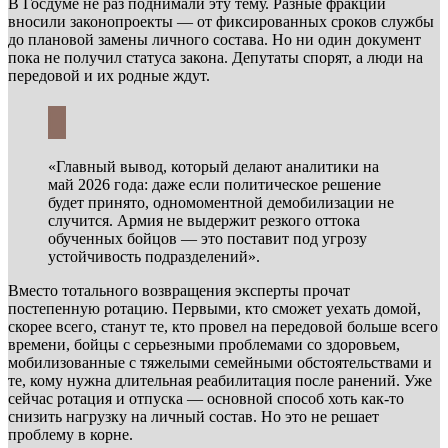
В Госдуме не раз поднимали эту тему. Разные фракции
вносили законопроекты — от фиксированных сроков службы
до плановой замены личного состава. Но ни один документ
пока не получил статуса закона. Депутаты спорят, а люди на
передовой и их родные ждут.
«Главный вывод, который делают аналитики на
май 2026 года: даже если политическое решение
будет принято, одномоментной демобилизации не
случится. Армия не выдержит резкого оттока
обученных бойцов — это поставит под угрозу
устойчивость подразделений».
Вместо тотального возвращения эксперты прочат
постепенную ротацию. Первыми, кто сможет уехать домой,
скорее всего, станут те, кто провел на передовой больше всего
времени, бойцы с серьезными проблемами со здоровьем,
мобилизованные с тяжелыми семейными обстоятельствами и
те, кому нужна длительная реабилитация после ранений. Уже
сейчас ротация и отпуска — основной способ хоть как-то
снизить нагрузку на личный состав. Но это не решает
проблему в корне.