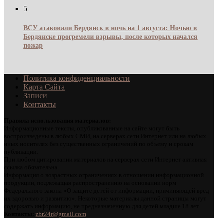
5
ВСУ атаковали Бердянск в ночь на 1 августа: Ночью в
Бердянске прогремели взрывы, после которых начался
пожар
Политика конфиденциальности
Карта Сайта
Записи
Контакты
Правила использования материалов:
Информационные тексты, опубликованные на сайте могут быть
воспроизведены в любых СМИ, на серверах сети Интернет или на любых
иных носителях без существенных ограничений по объему и срокам
публикации.
При любом цитировании материалов на серверах сети Интернет активная
ссылка обязательна.
Информация о возрастных ограничениях в отношении информационной
продукции, подлежащая распространению на основании норм
Федерального закона «О защите детей от информации, причиняющей вред
их здоровью и развитию». Некоторые материалы данной страницы могут
содержать информацию, не предназначенную для детей младше 18 лет.
Контакты:
zbr24r@gmail.com