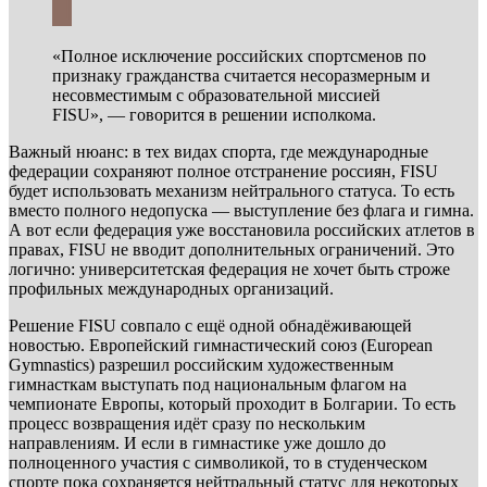
«Полное исключение российских спортсменов по
признаку гражданства считается несоразмерным и
несовместимым с образовательной миссией
FISU», — говорится в решении исполкома.
Важный нюанс: в тех видах спорта, где международные
федерации сохраняют полное отстранение россиян, FISU
будет использовать механизм нейтрального статуса. То есть
вместо полного недопуска — выступление без флага и гимна.
А вот если федерация уже восстановила российских атлетов в
правах, FISU не вводит дополнительных ограничений. Это
логично: университетская федерация не хочет быть строже
профильных международных организаций.
Решение FISU совпало с ещё одной обнадёживающей
новостью. Европейский гимнастический союз (European
Gymnastics) разрешил российским художественным
гимнасткам выступать под национальным флагом на
чемпионате Европы, который проходит в Болгарии. То есть
процесс возвращения идёт сразу по нескольким
направлениям. И если в гимнастике уже дошло до
полноценного участия с символикой, то в студенческом
спорте пока сохраняется нейтральный статус для некоторых