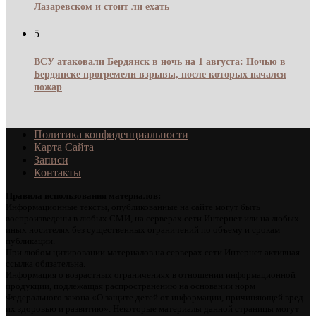
Лазаревском и стоит ли ехать
5
ВСУ атаковали Бердянск в ночь на 1 августа: Ночью в
Бердянске прогремели взрывы, после которых начался
пожар
Политика конфиденциальности
Карта Сайта
Записи
Контакты
Правила использования материалов:
Информационные тексты, опубликованные на сайте могут быть
воспроизведены в любых СМИ, на серверах сети Интернет или на любых
иных носителях без существенных ограничений по объему и срокам
публикации.
При любом цитировании материалов на серверах сети Интернет активная
ссылка обязательна.
Информация о возрастных ограничениях в отношении информационной
продукции, подлежащая распространению на основании норм
Федерального закона «О защите детей от информации, причиняющей вред
их здоровью и развитию». Некоторые материалы данной страницы могут