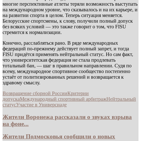
многие перспективные атлеты теряли возможность выступать
на международном уровне, что сказывалось и на их карьере, и
на развитии спорта в целом. Теперь ситуация меняется.
Белорусские спортсмены, к слову, получили полный допуск
без всяких условий — это также говорит о том, что FISU
стремится к нормализации.
Конечно, расслабляться рано. В ряде международных
федераций по-прежнему действует полный запрет, и тогда
FISU придётся применять нейтральный статус. Но сам факт,
что университетская федерация не стала продлевать
тотальный бан, — шаг в правильном направлении. Судя по
всему, международное спортивное сообщество постепенно
устаёт от политизированных решений и возвращается к
здравому смыслу.
Возвращение сборной России
Критерии
допуска
Международный спортивный арбитраж
Нейтральный
статус
Участие в Универсиаде
Жители Воронежа рассказали о звуках взрыва
на фоне...
Жители Подмосковья сообщили о новых