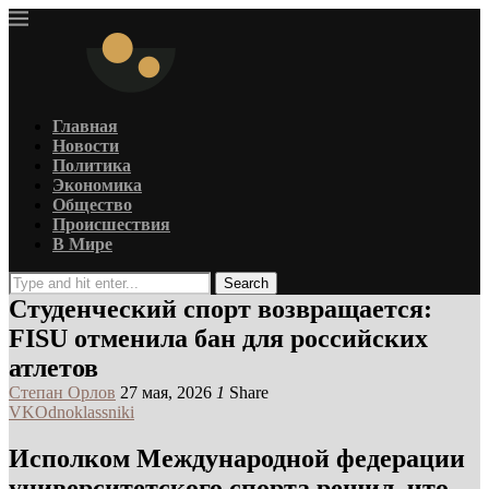
Главная
Новости
Политика
Экономика
Общество
Происшествия
В Мире
Search
Студенческий спорт возвращается:
FISU отменила бан для российских
атлетов
Степан Орлов
27 мая, 2026
1
Share
VK
Odnoklassniki
Исполком Международной федерации
университетского спорта решил, что