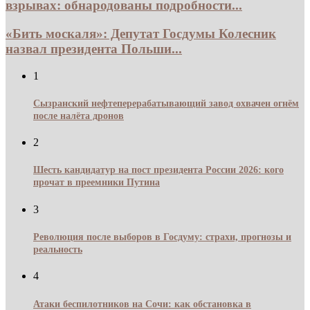
взрывах: обнародованы подробности...
«Бить москаля»: Депутат Госдумы Колесник
назвал президента Польши...
1
Сызранский нефтеперерабатывающий завод охвачен огнём
после налёта дронов
2
Шесть кандидатур на пост президента России 2026: кого
прочат в преемники Путина
3
Революция после выборов в Госдуму: страхи, прогнозы и
реальность
4
Атаки беспилотников на Сочи: как обстановка в