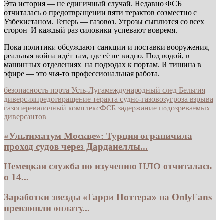
Эта история — не единичный случай. Недавно ФСБ
отчиталась о предотвращении пяти терактов совместно с
Узбекистаном. Теперь — газовоз. Угрозы сыплются со всех
сторон. И каждый раз силовики успевают вовремя.
Пока политики обсуждают санкции и поставки вооружения,
реальная война идёт там, где её не видно. Под водой, в
машинных отделениях, на подходах к портам. И тишина в
эфире — это чья-то профессиональная работа.
безопасность порта Усть-Луга
международный след Бельгия
диверсия
предотвращение теракта судно-газовоз
угроза взрыва
газоперевалочный комплекс
ФСБ задержание подозреваемых
диверсантов
«Ультиматум Москве»: Турция ограничила
проход судов через Дарданеллы...
Немецкая служба по изучению НЛО отчиталась
о 14...
Заработки звезды «Гарри Поттера» на OnlyFans
превзошли оплату...