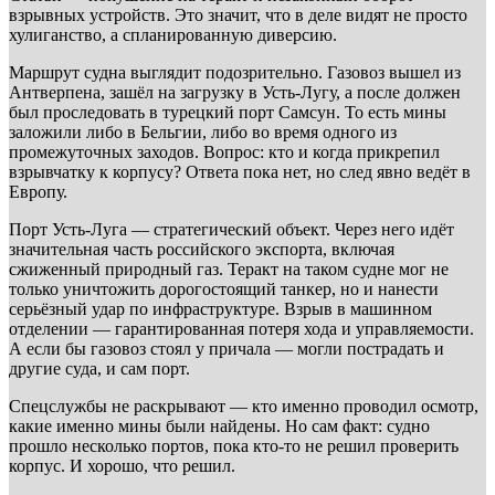
взрывных устройств. Это значит, что в деле видят не просто
хулиганство, а спланированную диверсию.
Маршрут судна выглядит подозрительно. Газовоз вышел из
Антверпена, зашёл на загрузку в Усть-Лугу, а после должен
был проследовать в турецкий порт Самсун. То есть мины
заложили либо в Бельгии, либо во время одного из
промежуточных заходов. Вопрос: кто и когда прикрепил
взрывчатку к корпусу? Ответа пока нет, но след явно ведёт в
Европу.
Порт Усть-Луга — стратегический объект. Через него идёт
значительная часть российского экспорта, включая
сжиженный природный газ. Теракт на таком судне мог не
только уничтожить дорогостоящий танкер, но и нанести
серьёзный удар по инфраструктуре. Взрыв в машинном
отделении — гарантированная потеря хода и управляемости.
А если бы газовоз стоял у причала — могли пострадать и
другие суда, и сам порт.
Спецслужбы не раскрывают — кто именно проводил осмотр,
какие именно мины были найдены. Но сам факт: судно
прошло несколько портов, пока кто-то не решил проверить
корпус. И хорошо, что решил.