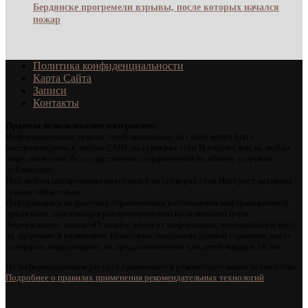
Бердянске прогремели взрывы, после которых начался
пожар
Политика конфиденциальности
Карта Сайта
Записи
Контакты
Правила использования материалов:
Информационные тексты, опубликованные на сайте могут быть
воспроизведены в любых СМИ, на серверах сети Интернет или на любых
иных носителях без существенных ограничений по объему и срокам
публикации.
При любом цитировании материалов на серверах сети Интернет активная
ссылка обязательна.
Информация о возрастных ограничениях в отношении информационной
продукции, подлежащая распространению на основании норм
Федерального закона «О защите детей от информации, причиняющей вред
их здоровью и развитию». Некоторые материалы данной страницы могут
содержать информацию, не предназначенную для детей младше 18 лет.
На информационном ресурсе применяются рекомендательные технологии.
Подробнее о правилах применения рекомендательных технологий
.