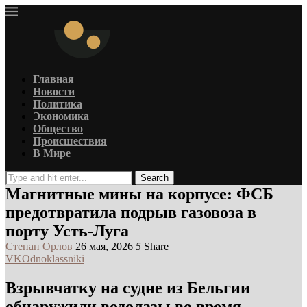
Главная
Новости
Политика
Экономика
Общество
Происшествия
В Мире
Search
Магнитные мины на корпусе: ФСБ
предотвратила подрыв газовоза в
порту Усть-Луга
Степан Орлов
26 мая, 2026
5
Share
VK
Odnoklassniki
Взрывчатку на судне из Бельгии
обнаружили водолазы во время