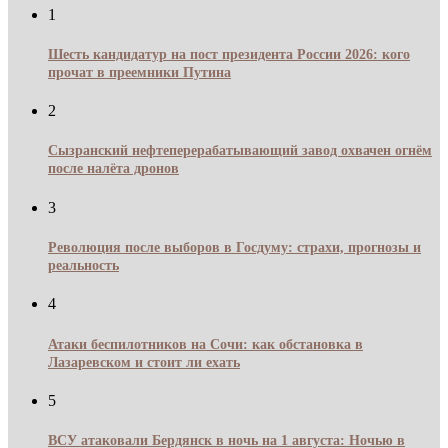
1
Шесть кандидатур на пост президента России 2026: кого
прочат в преемники Путина
2
Сызранский нефтеперерабатывающий завод охвачен огнём
после налёта дронов
3
Революция после выборов в Госдуму: страхи, прогнозы и
реальность
4
Атаки беспилотников на Сочи: как обстановка в
Лазаревском и стоит ли ехать
5
ВСУ атаковали Бердянск в ночь на 1 августа: Ночью в