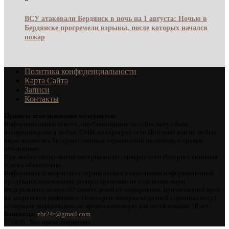
ВСУ атаковали Бердянск в ночь на 1 августа: Ночью в
Бердянске прогремели взрывы, после которых начался
пожар
Политика конфиденциальности
Карта Сайта
Записи
Контакты
Правила использования материалов:
Информационные тексты, опубликованные на сайте могут быть
воспроизведены в любых СМИ, на серверах сети Интернет или на любых
иных носителях без существенных ограничений по объему и срокам
публикации.
При любом цитировании материалов на серверах сети Интернет активная
ссылка обязательна.
Информация о возрастных ограничениях в отношении информационной
продукции, подлежащая распространению на основании норм
Федерального закона «О защите детей от информации, причиняющей вред
их здоровью и развитию». Некоторые материалы данной страницы могут
содержать информацию, не предназначенную для детей младше 18 лет.
Контакты:
zbr24r@gmail.com
©
2026 . Все права защищены.