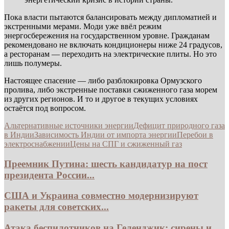
Пока власти пытаются балансировать между дипломатией и
экстренными мерами. Моди уже ввёл режим
энергосбережения на государственном уровне. Гражданам
рекомендовано не включать кондиционеры ниже 24 градусов,
а ресторанам — переходить на электрические плиты. Но это
лишь полумеры.
Настоящее спасение — либо разблокировка Ормузского
пролива, либо экстренные поставки сжиженного газа морем
из других регионов. И то и другое в текущих условиях
остаётся под вопросом.
Альтернативные источники энергии
Дефицит природного газа
в Индии
Зависимость Индии от импорта энергии
Перебои в
электроснабжении
Цены на СПГ и сжиженный газ
Преемник Путина: шесть кандидатур на пост
президента России...
США и Украина совместно модернизируют
ракеты для советских...
Атака беспилотников на Геленджик: сирены и