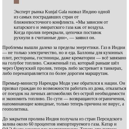
Эксперт рынка Kunjal Gala назвал Индию одной
из самых пострадавших стран от
ближневосточного конфликта. «Мы зависим от
катарского и эмиратского газа как от воздуха.
Когда пролив перекрыли, цепочки поставок
рухнули в считанные дни», — заявил он.
Проблемы вышли далеко за пределы энергетики. Газ в Индии
— не только электричество, но и еда. Баллоны для кухонных
плит, рестораны, гостиницы, даже крематории — всё завязано
на голубое топливо. Сжиженный газ, который раньше шёл
через Ормузский пролив, теперь либо застревает в танкерах,
либо перенаправляется по более дорогим маршрутам.
Премьер-министр Нарендра Моди уже обратился к нации. Он
призвал граждан по возможности работать из дома, отказаться
от поездок на личных автомобилях без острой необходимости
и экономить топливо. По сути — возвращаются ограничения,
напоминающие ковидные, только теперь причина не вирус, а
геополитика.
До закрытия пролива Индия получала из стран Персидского
залива около 60 процентов импортируемого газа. Катар и