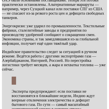
ОАЭ были основными поставщиками. Теперь эти потоки
практически остановлены. Альтернативные маршруты —
например, через Суэцкий канал или поставки СПГ из США
— не спасают из-за резкого роста цен и дефицита свободных
танкеров.
Энергокризис уже ударил по промышленности. Текстильные
фабрики, сталелитейные заводы и предприятия по
производству удобрений сообщают о сокращении смен.
Экономика страны, и так замедлявшаяся из-за глобальной
инфляции, получает ещё один тяжёлый удар.
Индийское правительство следит за ситуацией в ручном
режиме. Ведётся работа с другими экспортёрами газа —
Азербайджаном, Нигерией, Россией. Но перестройка
логистики требует месяцев, а жара и нехватка топлива — уже
сейчас.
Эксперты предупреждают: если поставки не
восстановятся в ближайшие недели, Индию ждут
веерные отключения электричества и дефицит
бытового газа. По сути — самый масштабный
энергетический кризис в истории страны.