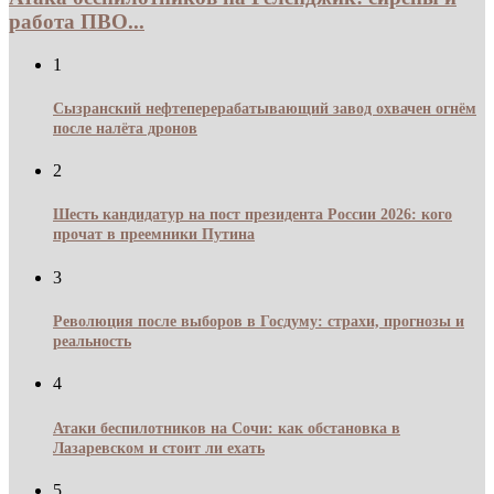
работа ПВО...
1
Сызранский нефтеперерабатывающий завод охвачен огнём
после налёта дронов
2
Шесть кандидатур на пост президента России 2026: кого
прочат в преемники Путина
3
Революция после выборов в Госдуму: страхи, прогнозы и
реальность
4
Атаки беспилотников на Сочи: как обстановка в
Лазаревском и стоит ли ехать
5