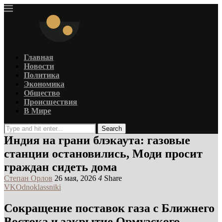
Главная
Новости
Политика
Экономика
Общество
Происшествия
В Мире
Search
Индия на грани блэкаута: газовые
станции остановились, Моди просит
граждан сидеть дома
Степан Орлов
26 мая, 2026
4
Share
VK
Odnoklassniki
Сокращение поставок газа с Ближнего
Востока и закрытие Ормузского