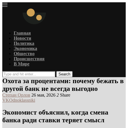
Главная
Новости
Политика
Экономика
Общество
Происшествия
В Мире
Search
Охота за процентами: почему бежать в
другой банк не всегда выгодно
Степан Орлов
26 мая, 2026
2
Share
VK
Odnoklassniki
Экономист объяснил, когда смена
банка ради ставки теряет смысл