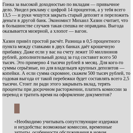
Гонка за высокой доходностью по вкладам — привычное
дело. Увидел рекламу с цифрой 14 процентов, а у тебя всего
13,5 — и руки чешутся закрыть старый депозит и переложить
деньги в другой банк. Экономист Михаил Хазин считает, что
в большинстве случаев такая спешка не оправдана. Выгода
оказывается мизерной, а хлопот — вагон.
Хазин привёл простой расчёт. Разница в 0,5 процентного
пункта между ставками в двух банках даёт крошечную
прибавку. Даже если у вас на счету лежит 10 миллионов
рублей, дополнительный доход за год составит всего 50
тысяч. Это примерно 4 тысячи рублей в месяц. Для кого-то
суммы серьёзные, но для владельцев крупных депозитов —
копейки. А если сумма скромнее, скажем 500 тысяч рублей, то
годовая выгода от такой перебежки будет составлять всего 2,5
тысячи. Стоит ли ради этого закрывать вклад, терять
проценты при досрочном расторжении, платить комиссии за
перевод и тратить время на оформление документов?
«Необходимо учитывать сопутствующие издержки
и неудобства: возможные комиссии, временные
затраты, особенности обслуживания в новом