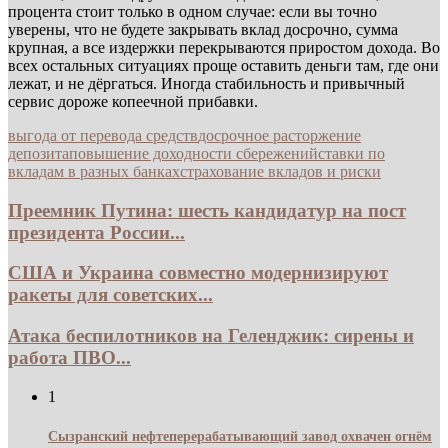
процента стоит только в одном случае: если вы точно
уверены, что не будете закрывать вклад досрочно, сумма
крупная, а все издержки перекрываются приростом дохода. Во
всех остальных ситуациях проще оставить деньги там, где они
лежат, и не дёргаться. Иногда стабильность и привычный
сервис дороже копеечной прибавки.
выгода от перевода средств
досрочное расторжение
депозита
повышение доходности сбережений
ставки по
вкладам в разных банках
страхование вкладов и риски
Преемник Путина: шесть кандидатур на пост
президента России...
США и Украина совместно модернизируют
ракеты для советских...
Атака беспилотников на Геленджик: сирены и
работа ПВО...
1
Сызранский нефтеперерабатывающий завод охвачен огнём