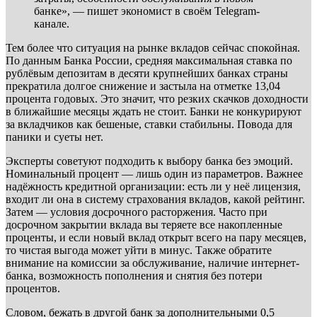
банке», — пишет экономист в своём Telegram-
канале.
Тем более что ситуация на рынке вкладов сейчас спокойная.
По данным Банка России, средняя максимальная ставка по
рублёвым депозитам в десяти крупнейших банках страны
прекратила долгое снижение и застыла на отметке 13,04
процента годовых. Это значит, что резких скачков доходности
в ближайшие месяцы ждать не стоит. Банки не конкурируют
за вкладчиков как бешеные, ставки стабильны. Повода для
паники и суеты нет.
Эксперты советуют подходить к выбору банка без эмоций.
Номинальный процент — лишь один из параметров. Важнее
надёжность кредитной организации: есть ли у неё лицензия,
входит ли она в систему страхования вкладов, какой рейтинг.
Затем — условия досрочного расторжения. Часто при
досрочном закрытии вклада вы теряете все накопленные
проценты, и если новый вклад открыт всего на пару месяцев,
то чистая выгода может уйти в минус. Также обратите
внимание на комиссии за обслуживание, наличие интернет-
банка, возможность пополнения и снятия без потери
процентов.
Словом, бежать в другой банк за дополнительными 0,5