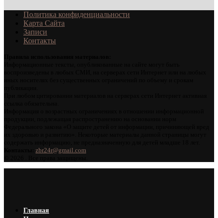
Политика конфиденциальности
Карта Сайта
Записи
Контакты
Правила использования материалов:
Информационные тексты, опубликованные на сайте могут быть
воспроизведены в любых СМИ, на серверах сети Интернет или на любых
иных носителях без существенных ограничений по объему и срокам
публикации.
При любом цитировании материалов на серверах сети Интернет активная
ссылка обязательна.
Информация о возрастных ограничениях в отношении информационной
продукции, подлежащая распространению на основании норм
Федерального закона «О защите детей от информации, причиняющей вред
их здоровью и развитию». Некоторые материалы данной страницы могут
содержать информацию, не предназначенную для детей младше 18 лет.
Контакты:
zbr24r@gmail.com
©
2026 . Все права защищены.
Главная