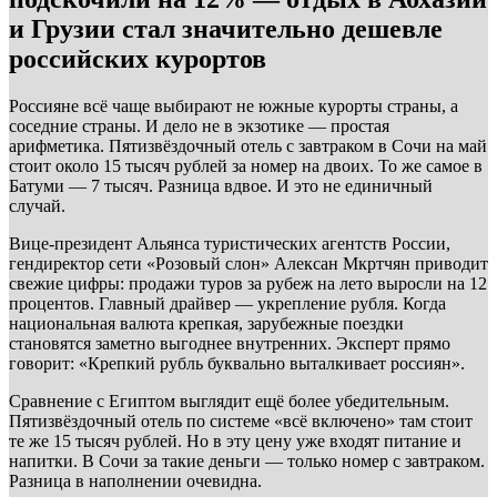
и Грузии стал значительно дешевле
российских курортов
Россияне всё чаще выбирают не южные курорты страны, а
соседние страны. И дело не в экзотике — простая
арифметика. Пятизвёздочный отель с завтраком в Сочи на май
стоит около 15 тысяч рублей за номер на двоих. То же самое в
Батуми — 7 тысяч. Разница вдвое. И это не единичный
случай.
Вице-президент Альянса туристических агентств России,
гендиректор сети «Розовый слон» Алексан Мкртчян приводит
свежие цифры: продажи туров за рубеж на лето выросли на 12
процентов. Главный драйвер — укрепление рубля. Когда
национальная валюта крепкая, зарубежные поездки
становятся заметно выгоднее внутренних. Эксперт прямо
говорит: «Крепкий рубль буквально выталкивает россиян».
Сравнение с Египтом выглядит ещё более убедительным.
Пятизвёздочный отель по системе «всё включено» там стоит
те же 15 тысяч рублей. Но в эту цену уже входят питание и
напитки. В Сочи за такие деньги — только номер с завтраком.
Разница в наполнении очевидна.