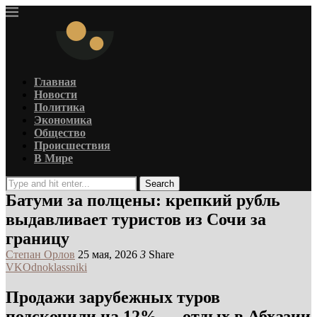
Главная
Новости
Политика
Экономика
Общество
Происшествия
В Мире
Search
Батуми за полцены: крепкий рубль
выдавливает туристов из Сочи за
границу
Степан Орлов
25 мая, 2026
3
Share
VK
Odnoklassniki
Продажи зарубежных туров
подскочили на 12% — отдых в Абхазии