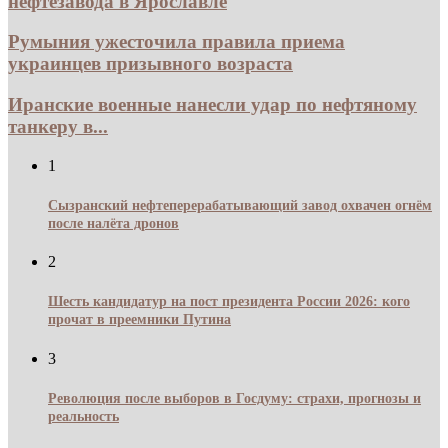
нефтезавода в Ярославле
Румыния ужесточила правила приема
украинцев призывного возраста
Иранские военные нанесли удар по нефтяному
танкеру в...
1
Сызранский нефтеперерабатывающий завод охвачен огнём
после налёта дронов
2
Шесть кандидатур на пост президента России 2026: кого
прочат в преемники Путина
3
Революция после выборов в Госдуму: страхи, прогнозы и
реальность