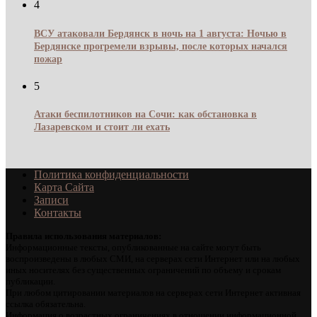
4
ВСУ атаковали Бердянск в ночь на 1 августа: Ночью в
Бердянске прогремели взрывы, после которых начался
пожар
5
Атаки беспилотников на Сочи: как обстановка в
Лазаревском и стоит ли ехать
Политика конфиденциальности
Карта Сайта
Записи
Контакты
Правила использования материалов:
Информационные тексты, опубликованные на сайте могут быть
воспроизведены в любых СМИ, на серверах сети Интернет или на любых
иных носителях без существенных ограничений по объему и срокам
публикации.
При любом цитировании материалов на серверах сети Интернет активная
ссылка обязательна.
Информация о возрастных ограничениях в отношении информационной