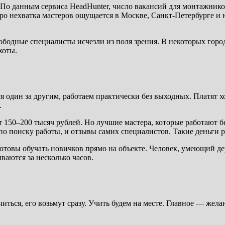
 По данным сервиса HeadHunter, число вакансий для монтажник
тро нехватка мастеров ощущается в Москве, Санкт-Петербурге 
вободные специалисты исчезли из поля зрения. В некоторых горо
хоты.
я один за другим, работаем практически без выходных. Платят х
.
 150–200 тысяч рублей. Но лучшие мастера, которые работают бе
по поиску работы, и отзывы самих специалистов. Такие деньги 
отовы обучать новичков прямо на объекте. Человек, умеющий де
ваются за несколько часов.
читься, его возьмут сразу. Учить будем на месте. Главное — же