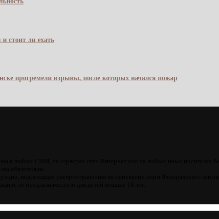
льность
 и стоит ли ехать
янске прогремели взрывы, после которых начался пожар
ны в любых СМИ, на серверах сети Интернет или на любых иных носителях б
лка обязательна.
кции, подлежащая распространению на основании норм Федерального закона
цию, не предназначенную для детей младше 18 лет.