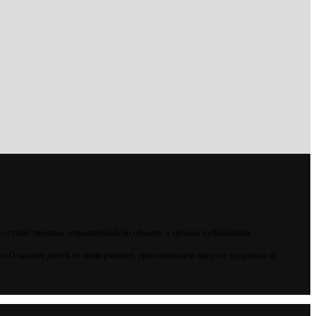
ез существенных ограничений по объему и срокам публикации.
 «О защите детей от информации, причиняющей вред их здоровью и