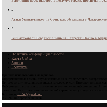
Революция после выборов в Госдуму: страхи, прогнозы и реа
4
Атаки беспилотников на Сочи: как обстановка в Лазаревском
5
ВСУ атаковали Бердянск в ночь на 1 августа: Ночью в Берд
Политика конфиденциальности
Карта Сайта
Записи
Контакты
Правила использования материалов:
Информационные тексты, опубликованные на сайте могут быть воспроизведе
При любом цитировании материалов на серверах сети Интернет активная ссы
Информация о возрастных ограничениях в отношении информационной проду
развитию». Некоторые материалы данной страницы могут содержать информа
Контакты:
zbr24r@gmail.com
©
2026 . Все права защищены.