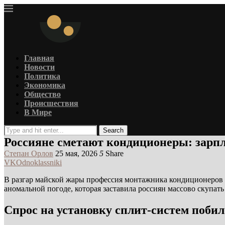
Главная
Новости
Политика
Экономика
Общество
Происшествия
В Мире
Search
Россияне сметают кондиционеры: зарп
Степан Орлов
25 мая, 2026
5
Share
VK
Odnoklassniki
В разгар майской жары профессия монтажника кондиционеров с
аномальной погоде, которая заставила россиян массово скупат
Спрос на установку сплит-систем поби