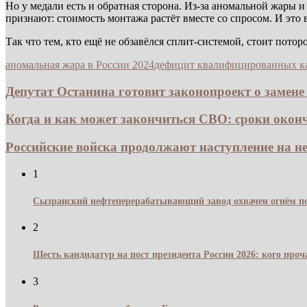
Но у медали есть и обратная сторона. Из-за аномальной жары
признают: стоимость монтажа растёт вместе со спросом. И это 
Так что тем, кто ещё не обзавёлся сплит-системой, стоит пото
аномальная жара в России 2024
дефицит квалифицированных к
Депутат Останина готовит законопроект о замене 
Когда и как может закончиться СВО: сроки оконч
Российские войска продолжают наступление на не
1
Сызранский нефтеперерабатывающий завод охвачен огнём по
2
Шесть кандидатур на пост президента России 2026: кого про
3