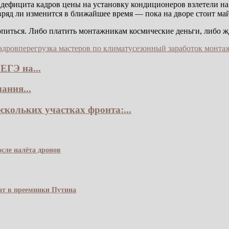
 и дефицита кадров цены на установку кондиционеров взлетели 
вряд ли изменится в ближайшее время — пока на дворе стоит май
ропиться. Либо платить монтажникам космические деньги, либо жд
адров
перегрузка мастеров по климату
сезонный заработок монта
ЕГЭ на...
ания...
скольких участках фронта:...
сле налёта дронов
чат в преемники Путина