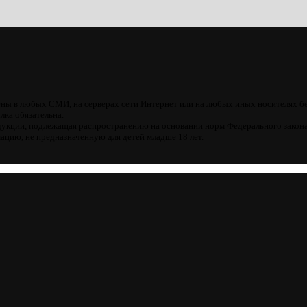
ны в любых СМИ, на серверах сети Интернет или на любых иных носителях б
лка обязательна.
кции, подлежащая распространению на основании норм Федерального закона
цию, не предназначенную для детей младше 18 лет.