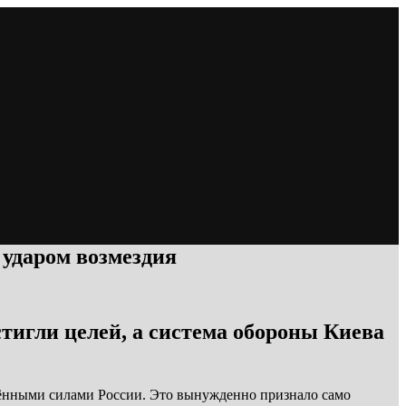
 ударом возмездия
игли целей, а система обороны Киева
жёнными силами России. Это вынужденно признало само