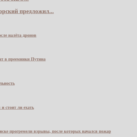
рский предложил...
сле налёта дронов
чат в преемники Путина
льность
 и стоит ли ехать
янске прогремели взрывы, после которых начался пожар