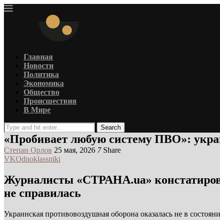
Главная
Новости
Политика
Экономика
Общество
Происшествия
В Мире
Search
«Пробивает любую систему ПВО»: украи
Степан Орлов
25 мая, 2026
7
Share
VK
Odnoklassniki
Журналисты «СТРАНА.ua» констатировал
не справилась
Украинская противовоздушная оборона оказалась не в состоя