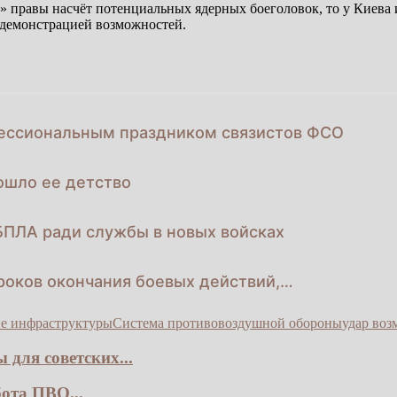
равы насчёт потенциальных ядерных боеголовок, то у Киева и 
 демонстрацией возможностей.
ессиональным праздником связистов ФСО
ошло ее детство
БПЛА ради службы в новых войсках
роков окончания боевых действий,…
е инфраструктуры
Система противовоздушной обороны
удар воз
для советских...
ота ПВО...