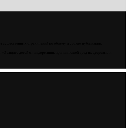
ез существенных ограничений по объему и срокам публикации.
 «О защите детей от информации, причиняющей вред их здоровью и