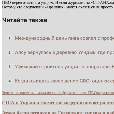
ПВО перед ответным ударом. И если журналисты «СТРАНА.ua» п
Потому что следующий «Орешник» может оказаться не просто
Читайте также
Международный день пива совпал с проф
1
Алсу вернулась в деревню Уяндык, где пр
2
Уфимский строитель уходит в операторы 
3
Когда ожидать завершение СВО: оценки с
4
Зенитные ракетные комплексы
неэффективность ПВО
поражени
США и Украина совместно модернизируют ракеты 
Атака беспилотников на Геленджик: сирены и раб