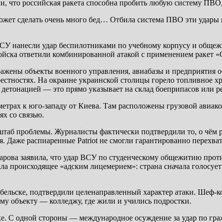
, что российская ракета способна пробить любую систему ПВО,
ожет сделать очень много бед… Отбила система ПВО эти удары н
е ВСУ нанесли удар беспилотниками по учебному корпусу и обще
войска ответили комбинированной атакой с применением ракет 
оражены объекты военного управления, авиабазы и предприяти
естностях. На окраине украинской столицы горело топливное х
 детонацией — это прямо указывает на склад боеприпасов или р
ометрах к юго-западу от Киева. Там расположены грузовой ави
х со связью.
сштаб проблемы. Журналисты фактически подтвердили то, о чём 
. Даже распиаренные Patriot не смогли гарантированно перехва
рова заявила, что удар ВСУ по студенческому общежитию прот
ала происходящее «адским лицемерием»: страна сначала голосует
ельске, подтвердили целенаправленный характер атаки. Шеф-ко
му объекту — колледжу, где жили и учились подростки.
ке. С одной стороны — международное осуждение за удар по гра