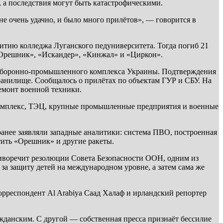
 а последствия могут быть катастрофическими.
е очень удачно, и было много прилётов», — говорится в
житию колледжа Луганского педуниверситета. Тогда погиб 21
«Орешник», «Искандер», «Кинжал» и «Циркон».
я оборонно-промышленного комплекса Украины. Подтверждения
ранилище. Сообщалось о прилётах по объектам ГУР и СБУ. На
емонт военной техники.
акомплекс, ТЭЦ, крупные промышленные предприятия и военные
ранее заявляли западные аналитики: система ПВО, построенная
тить «Орешник» и другие ракеты.
иворечит резолюции Совета Безопасности ООН, одним из
 за защиту детей на международном уровне, а затем сама же
рреспондент Al Arabiya Саад Халаф и ирландский репортер
жданским. С другой — собственная пресса признаёт бессилие