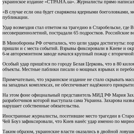
украинское издание «СТРАНА.ua». Журналисты прямо написали
«В случае если она будет снаряжена ядерными боеголовками, м
публикации.
Удар возмездия стал ответом на трагедию в Старобельске, гд
несовершеннолетний, пострадали 65 подростков. Российские 
В Минобороны РФ отчитались, что цели удара достигнуты: п
пришли и с места событий. Взрывы фиксировали в Киеве и окр
6-м авторемонтном заводе начался крупный пожар с вторичной
Особый удар пришёлся по городу Белая Церковь, что в 80 кил
объекты. Местные паблики писали о мощных взрывах и перебоя
Примечательно, что украинское издание не стало скрывать ма
на западных комплексах, не обеспечивает надёжного прикрытия
На этом фоне официальный представитель МИД РФ Мария Заха
разработчиков которой выступала сама Украина. Захарова назв
нарушает собственные обязательства.
Иностранные журналисты, посетившие место трагедии в Староб
Чей Боуз зафиксировали, что Киев нанёс удар именно по мирно
Таким образом, украинские власти оказались в двойной ловуш