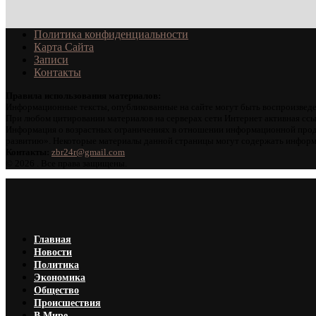
Политика конфиденциальности
Карта Сайта
Записи
Контакты
Правила использования материалов:
Информационные тексты, опубликованные на сайте могут быть воспроизведе
При любом цитировании материалов на серверах сети Интернет активная ссы
Информация о возрастных ограничениях в отношении информационной проду
развитию». Некоторые материалы данной страницы могут содержать информа
Контакты:
zbr24r@gmail.com
©
2026 . Все права защищены.
Главная
Новости
Политика
Экономика
Общество
Происшествия
В Мире