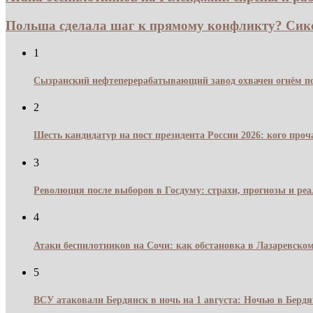
Польша сделала шаг к прямому конфликту? Сико
1
Сызранский нефтеперерабатывающий завод охвачен огнём по
2
Шесть кандидатур на пост президента России 2026: кого про
3
Революция после выборов в Госдуму: страхи, прогнозы и реа
4
Атаки беспилотников на Сочи: как обстановка в Лазаревском
5
ВСУ атаковали Бердянск в ночь на 1 августа: Ночью в Берд