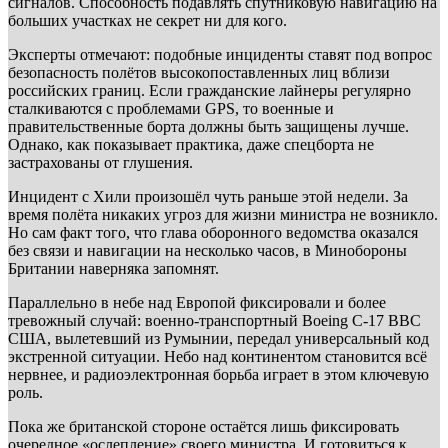
сигналов. Способность подавлять спутниковую навигацию на
больших участках не секрет ни для кого.
Эксперты отмечают: подобные инциденты ставят под вопрос
безопасность полётов высокопоставленных лиц вблизи
российских границ. Если гражданские лайнеры регулярно
сталкиваются с проблемами GPS, то военные и
правительственные борта должны быть защищены лучше.
Однако, как показывает практика, даже спецборта не
застрахованы от глушения.
Инцидент с Хили произошёл чуть раньше этой недели. За
время полёта никаких угроз для жизни министра не возникло.
Но сам факт того, что глава оборонного ведомства оказался
без связи и навигации на несколько часов, в Минобороны
Британии наверняка запомнят.
Параллельно в небе над Европой фиксировали и более
тревожный случай: военно-транспортный Boeing C-17 ВВС
США, вылетевший из Румынии, передал универсальный код
экстренной ситуации. Небо над континентом становится всё
нервнее, и радиоэлектронная борьба играет в этом ключевую
роль.
Пока же британской стороне остаётся лишь фиксировать
очередное «ослепление» своего министра. И готовиться к