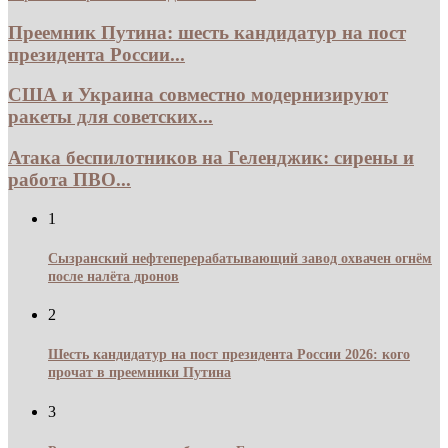
Преемник Путина: шесть кандидатур на пост
президента России...
США и Украина совместно модернизируют
ракеты для советских...
Атака беспилотников на Геленджик: сирены и
работа ПВО...
1
Сызранский нефтеперерабатывающий завод охвачен огнём
после налёта дронов
2
Шесть кандидатур на пост президента России 2026: кого
прочат в преемники Путина
3