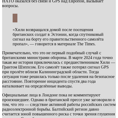
НАТО оказался без связи и GPS над Европой, вызывает
вопросы.
«Хили возвращался домой после посещения
британских солдат в Эстонии, когда спутниковый
сигнал на борту его правительственного самолёта
пропал», — говорится в материале The Times.
Примечательно, что это не первый подобный случай с
британскими министрами обороны. В марте 2024 года точно
такая же история приключилась с предшественником Хили —
Грантом Шэппсом. Его самолёт также потерял сигнал GPS
при пролёте вблизи Калининградской области. Тогда
ситуация тоже решилась только после удаления на безопасное
расстояние. Повторение инцидента спустя два года
наталкивает на определённые выводы.
Официальные лица в Лондоне пока не комментируют
произошедшее. Однако в британской прессе уже заговорили о
том, что это — следствие активной работы российских систем
радиоэлектронной борьбы. Балтийский регион давно
считается зоной повышенного риска с точки зрения глушения