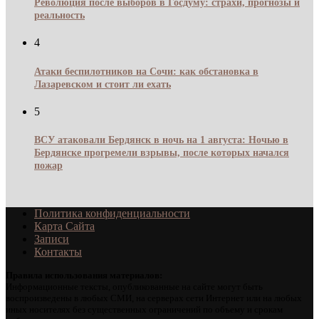
Революция после выборов в Госдуму: страхи, прогнозы и
реальность
4
Атаки беспилотников на Сочи: как обстановка в
Лазаревском и стоит ли ехать
5
ВСУ атаковали Бердянск в ночь на 1 августа: Ночью в
Бердянске прогремели взрывы, после которых начался
пожар
Политика конфиденциальности
Карта Сайта
Записи
Контакты
Правила использования материалов:
Информационные тексты, опубликованные на сайте могут быть
воспроизведены в любых СМИ, на серверах сети Интернет или на любых
иных носителях без существенных ограничений по объему и срокам