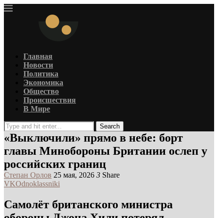
Главная
Новости
Политика
Экономика
Общество
Происшествия
В Мире
Search
«Выключили» прямо в небе: борт
главы Минобороны Британии ослеп у
российских границ
Степан Орлов
25 мая, 2026
3
Share
VK
Odnoklassniki
Самолёт британского министра
обороны Джона Хили потерял