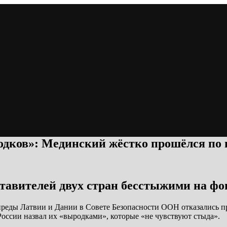
родков»: Мединский жёстко прошёлся по
авителей двух стран бесстыжими на фон
преды Латвии и Дании в Совете Безопасности ООН отказались 
России назвал их «выродками», которые «не чувствуют стыда».