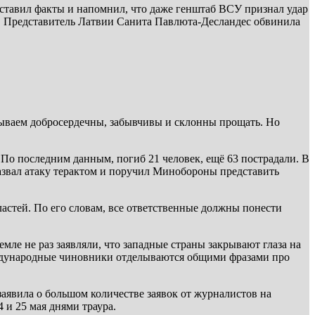
дставил факты и напомнил, что даже генштаб ВСУ признал удар
о. Представитель Латвии Санита Павлюта-Десландес обвинила
бываем добросердечны, забывчивы и склонны прощать. Но
. По последним данным, погиб 21 человек, ещё 63 пострадали. В
азвал атаку терактом и поручил Минобороны представить
стей. По его словам, все ответственные должны понести
ле не раз заявляли, что западные страны закрывают глаза на
международные чиновники отделываются общими фразами про
аявила о большом количестве заявок от журналистов на
и 25 мая днями траура.