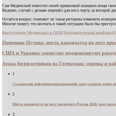
Сам Мединский известен своей привычкой называть вещи своим
Видимо, случай с детьми перешёл для него черту, за которой 
Остаётся вопрос: поможет ли такая риторика изменить позици
Многие пишут, что молчать в такой ситуации было бы преступл
Выступление Мединского в ООН
Дипломатический конфликт
О
Преемник Путина: шесть кандидатур на пост прези
США и Украина совместно модернизируют ракеты 
Атака беспилотников на Геленджик: сирены и раб
1
Сызранский нефтеперерабатывающий завод охвачен огнём по
2
Шесть кандидатур на пост президента России 2026: кого про
3