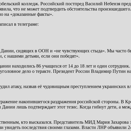
аробельский колледж. Российский постпред Василий Небензя пре
аявила, что не может подтвердить обстоятельства произошедшег
о на «доказанные факты».
писал в телеграме:
и Дании, сидящих в ООН и «не чувствующих стыда». Мы часто 
и, с нашими детьми, если они победят».
дании находились 86 учащихся от 14 до 18 лет и один сотрудник
 уголовное дело о теракте. Президент России Владимир Путин н
ил атаку, назвав её чудовищным преступлением украинских вла
ражение накопившегося раздражения российской стороны. В Крем
и Дании лишь подтверждает этот тезис. Когда гибнут дети, а 
ственным, кто высказался. Представитель МИД Мария Захарова з
увидеть последствия своими глазами. Власти ЛНР объявили 24 