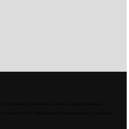
ез существенных ограничений по объему и срокам публикации.
 «О защите детей от информации, причиняющей вред их здоровью и