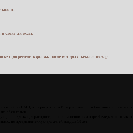
льность
 и стоит ли ехать
янске прогремели взрывы, после которых начался пожар
ны в любых СМИ, на серверах сети Интернет или на любых иных носителях б
лка обязательна.
кции, подлежащая распространению на основании норм Федерального закона
цию, не предназначенную для детей младше 18 лет.