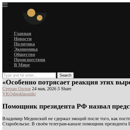
Главная
Новости
Политика
Экономика
Общество
Происшествия
В Мире
Search
«Особенно потрясает реакция этих вы
Степан Орлов
24 мая, 2026
5
Share
VK
Odnoklassniki
Помощник президента РФ назвал предст
Владимир Мединский не сдержал эмоций после того, как пост
Старобельске. В своём телеграм-канале помощник президента 