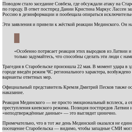
Поводом стало заседание Совбеза, где обсуждали атаку на Ст
по городу. В ответ постпред Дании Кристина Маркус Лассен з
Россию в дезинформации и пообещала опираться исключительн
Эти заявления и привели к жёсткой реакции Мединского. Он на
«Особенно потрясает реакция этих выродков из Латвии 
только задумайтесь, что способны сделать эти люди с нам
Трагедия в Старобельске произошла 22 мая. В момент удара в з
городе введён режим ЧС регионального характера, возбуждено
варианты ответных мер.
Официальный представитель Кремля Дмитрий Песков также осуд
наказание.
Реакция Мединского — не просто эмоциональный всплеск, а от
преступления киевского режима. Позиция постпредов Латвии 
«неподтверждённые данные» — это выглядит цинично.
Примечательно, что в тот же день Мединский оказался не един
посещение Старобельска — видимо, чтобы западные СМИ могли 