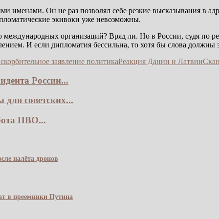
и именами. Он не раз позволял себе резкие высказывания в адр
дипломатические экивоки уже невозможны.
ю международных организаций? Вряд ли. Но в России, судя по р
ением. И если дипломатия бессильна, то хотя бы слова должны з
скорбительное заявление политика
Реакция Дании и Латвии
Скан
дента России...
для советских...
ота ПВО...
сле налёта дронов
чат в преемники Путина