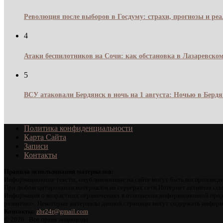
Революция после выборов в Госдуму: страхи, прогнозы и реа
4
Атаки беспилотников на Сочи: как обстановка в Лазаревском
5
ВСУ атаковали Бердянск в ночь на 1 августа: Ночью в Берд
Политика конфиденциальности
Карта Сайта
Записи
Контакты
Правила использования материалов:
Информационные тексты, опубликованные на сайте могут быть воспроизведе
При любом цитировании материалов на серверах сети Интернет активная ссы
Информация о возрастных ограничениях в отношении информационной проду
развитию». Некоторые материалы данной страницы могут содержать информа
Контакты:
zbr24r@gmail.com
©
2026 . Все права защищены.