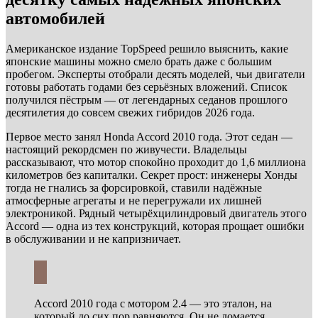
автомобилей
Американское издание TopSpeed решило выяснить, какие
японские машины можно смело брать даже с большим
пробегом. Эксперты отобрали десять моделей, чьи двигатели
готовы работать годами без серьёзных вложений. Список
получился пёстрым — от легендарных седанов прошлого
десятилетия до совсем свежих гибридов 2026 года.
Первое место занял Honda Accord 2010 года. Этот седан —
настоящий рекордсмен по живучести. Владельцы
рассказывают, что мотор спокойно проходит до 1,6 миллиона
километров без капиталки. Секрет прост: инженеры Хонды
тогда не гнались за форсировкой, ставили надёжные
атмосферные агрегаты и не перегружали их лишней
электроникой. Рядный четырёхцилиндровый двигатель этого
Accord — одна из тех конструкций, которая прощает ошибки
в обслуживании и не капризничает.
Accord 2010 года с мотором 2.4 — это эталон, на
который до сих пор равняются. Он не ломается,