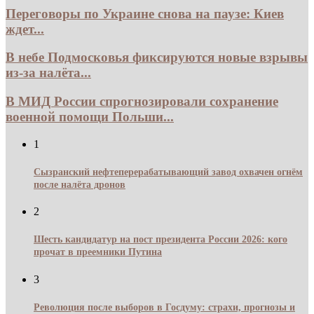
Переговоры по Украине снова на паузе: Киев
ждет...
В небе Подмосковья фиксируются новые взрывы
из-за налёта...
В МИД России спрогнозировали сохранение
военной помощи Польши...
1
Сызранский нефтеперерабатывающий завод охвачен огнём
после налёта дронов
2
Шесть кандидатур на пост президента России 2026: кого
прочат в преемники Путина
3
Революция после выборов в Госдуму: страхи, прогнозы и