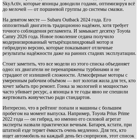
SkyActiv, которые японцы доводили годами, оптимизируя всё
до мелочей — от поршневой группы до системы смазки.
На девятом месте — Subaru Outback 2024 года. Его
оппозитный двигатель традиционно надёжен, хотя требует
точного соблюдения регламента. И замыкает десятку Toyota
Camry 2026 года. Новое поколение седана получило
модернизированный четырёхцилиндровый мотор и
гибридную версию, которые показывают отличные
результаты надёжности даже на ранних стадиях эксплуатации.
Стоит заметить, что все модели из этого списка объединяет
одно: их двигатели не перенапряжены турбинами и не
страдают от излишней сложности. Атмосферные моторы с
умеренным рабочим объёмом — вот золотая жила для тех, кто
хочет забыть про ремонт. Гонка за экологией и мощностью
часто убивает ресурс, а японцы в те годы явно не спешили
жертвовать живучестью ради стандартов.
Интересно, что в рейтинг попали и машины с большим
пробегом на момент выпуска. Например, Toyota Prius Prime
2022 года — он гибрид, но именно его силовой агрегат
эксперты назвали практически вечным. Батарея, кстати, при
штатной езде теряет ёмкость очень медленно. Для тех, кто
ищет автомобиль на каждый день без сюрпризов, этот список