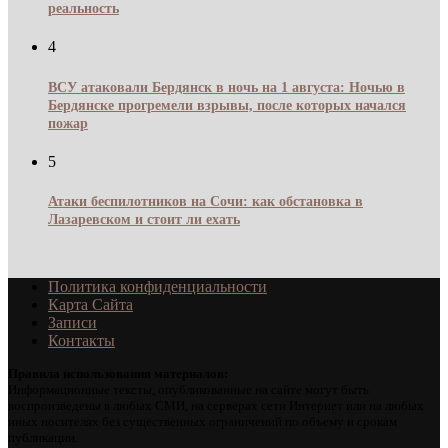
реальность
4
ВСУ атаковали Бердянск в ночь на 1 августа: Ночью в
Бердянске прогремели взрывы, после которых начался
пожар
5
Атаки беспилотников на Сочи: как обстановка в
Лазаревском и стоит ли ехать
Политика конфиденциальности
Карта Сайта
Записи
Контакты
Правила использования материалов:
Информационные тексты, опубликованные на сайте могут быть
воспроизведены в любых СМИ, на серверах сети Интернет или на любых
иных носителях без существенных ограничений по объему и срокам
публикации.