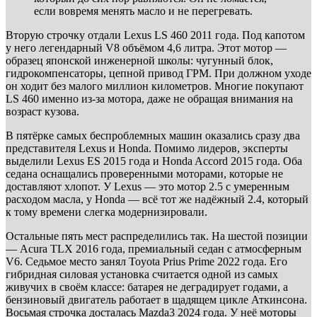
если вовремя менять масло и не перегревать.
Вторую строчку отдали Lexus LS 460 2011 года. Под капотом
у него легендарный V8 объёмом 4,6 литра. Этот мотор —
образец японской инженерной школы: чугунный блок,
гидрокомпенсаторы, цепной привод ГРМ. При должном уходе
он ходит без малого миллион километров. Многие покупают
LS 460 именно из-за мотора, даже не обращая внимания на
возраст кузова.
В пятёрке самых беспроблемных машин оказались сразу два
представителя Lexus и Honda. Помимо лидеров, эксперты
выделили Lexus ES 2015 года и Honda Accord 2015 года. Оба
седана оснащались проверенными моторами, которые не
доставляют хлопот. У Lexus — это мотор 2.5 с умеренным
расходом масла, у Honda — всё тот же надёжный 2.4, который
к тому времени слегка модернизировали.
Остальные пять мест распределились так. На шестой позиции
— Acura TLX 2016 года, премиальный седан с атмосферным
V6. Седьмое место занял Toyota Prius Prime 2022 года. Его
гибридная силовая установка считается одной из самых
живучих в своём классе: батарея не деградирует годами, а
бензиновый двигатель работает в щадящем цикле Аткинсона.
Восьмая строчка досталась Mazda3 2024 года. У неё моторы