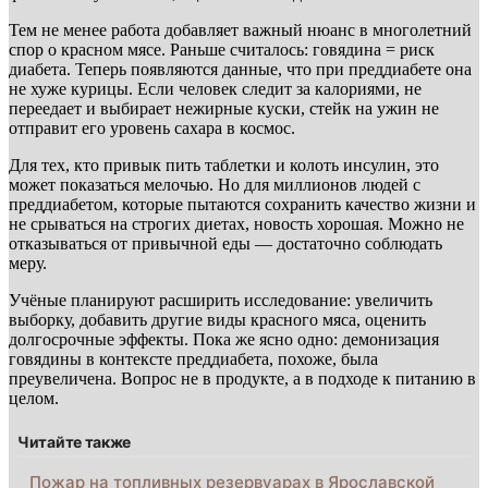
Тем не менее работа добавляет важный нюанс в многолетний
спор о красном мясе. Раньше считалось: говядина = риск
диабета. Теперь появляются данные, что при преддиабете она
не хуже курицы. Если человек следит за калориями, не
переедает и выбирает нежирные куски, стейк на ужин не
отправит его уровень сахара в космос.
Для тех, кто привык пить таблетки и колоть инсулин, это
может показаться мелочью. Но для миллионов людей с
преддиабетом, которые пытаются сохранить качество жизни и
не срываться на строгих диетах, новость хорошая. Можно не
отказываться от привычной еды — достаточно соблюдать
меру.
Учёные планируют расширить исследование: увеличить
выборку, добавить другие виды красного мяса, оценить
долгосрочные эффекты. Пока же ясно одно: демонизация
говядины в контексте преддиабета, похоже, была
преувеличена. Вопрос не в продукте, а в подходе к питанию в
целом.
Читайте также
Пожар на топливных резервуарах в Ярославской