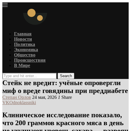
Главная
Новости
Политика
Экономика
Общество
Происшествия
В Мире
Search
Стейк не вредит: учёные опровергли
миф о вреде говядины при преддиабете
Степан Орлов
24 мая, 2026
1
Share
VK
Odnoklassniki
Клиническое исследование показало,
что 200 граммов красного мяса в день
не ухудшают уровень сахара — развеян