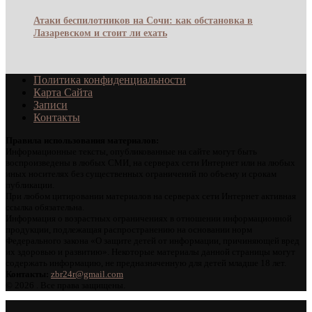
Атаки беспилотников на Сочи: как обстановка в
Лазаревском и стоит ли ехать
Политика конфиденциальности
Карта Сайта
Записи
Контакты
Правила использования материалов:
Информационные тексты, опубликованные на сайте могут быть
воспроизведены в любых СМИ, на серверах сети Интернет или на любых
иных носителях без существенных ограничений по объему и срокам
публикации.
При любом цитировании материалов на серверах сети Интернет активная
ссылка обязательна.
Информация о возрастных ограничениях в отношении информационной
продукции, подлежащая распространению на основании норм
Федерального закона «О защите детей от информации, причиняющей вред
их здоровью и развитию». Некоторые материалы данной страницы могут
содержать информацию, не предназначенную для детей младше 18 лет.
Контакты:
zbr24r@gmail.com
©
2026 . Все права защищены.