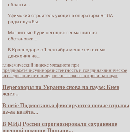
области…
Уфимский строитель уходит в операторы БПЛА
ради службы…
Магнитные бури сегодня: геомагнитная
обстановка…
В Краснодаре с 1 сентября меняется схема
движения на…
гликемический индекс мяса
диета при
преддиабете
инсулинорезистентность и говядина
клиническое
исследование питания
уровень глюкозы в крови натощак
Переговоры по Украине снова на паузе: Киев
ждет...
В небе Подмосковья фиксируются новые взрывы
из-за налёта...
В МИД России спрогнозировали сохранение
военной помощи Польши...