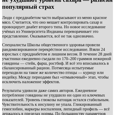
популярный страх
Люди с преддиабетом часто выбрасывают из меню красное
мясо. Считается, что оно мешает контролировать сахар и
провоцирует диабет второго типа. Но новое исследование
учёных из Университета Индианы переворачивает это
представление. Оказывается, всё не так однозначно.
Специалисты Школы общественного здоровья провели
рандомизированное перекрёстное исследование. Взяли 24
взрослых с преддиабетом и лишним весом. В течение 28 дней
участники ежедневно съедали по 170–200 граммов нежирной
говядины — стейк, фарш, ростбиф. И всё это вписывалось в
сбалансированный рацион. Потмесяца испытуемые
переходили на такое же количество птицы — курицу или
индейку. Между периодами был «отмывочный» этап, чтобы
исключить наложение эффектов.
Результаты удивили даже самих авторов. Ежедневное
потребление говядины не ухудшило ни один из ключевых
показателей. Уровень глюкозы натощак остался стабильным.
Чувствительность к инсулину не упала. Гликированный
гемоглобин, маркеры воспаления, липидный профиль — всё
держалось в пределах нормы. По большинству параметров