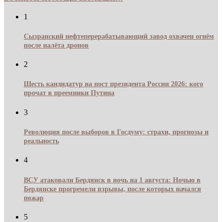
1
Сызранский нефтеперерабатывающий завод охвачен огнём
после налёта дронов
2
Шесть кандидатур на пост президента России 2026: кого
прочат в преемники Путина
3
Революция после выборов в Госдуму: страхи, прогнозы и
реальность
4
ВСУ атаковали Бердянск в ночь на 1 августа: Ночью в
Бердянске прогремели взрывы, после которых начался
пожар
5